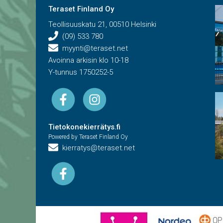
Teraset Finland Oy
Teollisuuskatu 21, 00510 Helsinki
(09) 533 780
myynti@teraset.net
Avoinna arkisin klo 10-18
Y-tunnus 1750252-5
Tietokonekierrätys.fi
Powered by Teraset Finland Oy
kierratys@teraset.net