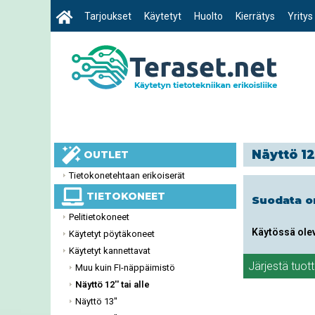
Tarjoukset
Käytetyt
Huolto
Kierrätys
Yritys
Näyttö 12'
OUTLET
Tietokonetehtaan erikoiserät
TIETOKONEET
Suodata 
Pelitietokoneet
Käytössä ole
Käytetyt pöytäkoneet
Käytetyt kannettavat
Järjestä tuot
Muu kuin FI-näppäimistö
Näyttö 12'' tai alle
Näyttö 13''