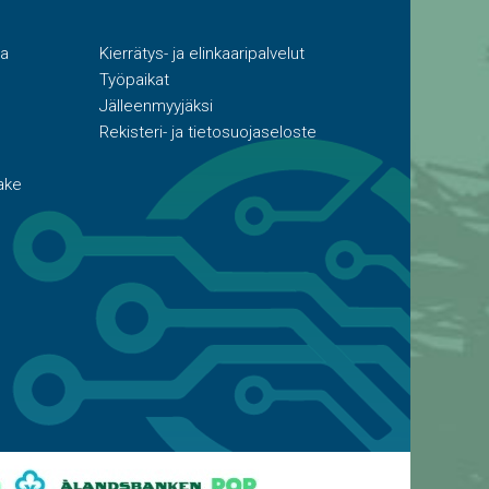
ta
Kierrätys- ja elinkaaripalvelut
Työpaikat
Jälleenmyyjäksi
Rekisteri- ja tietosuojaseloste
ake