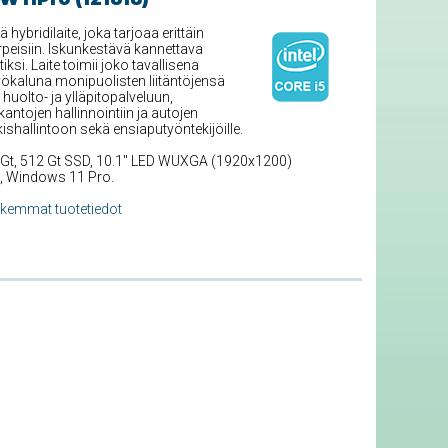
ridilaite, joka tarjoaa erittäin
peisiin. Iskunkestävä kannettava
iksi. Laite toimii joko tavallisena
yökaluna monipuolisten liitäntöjensä
 huolto- ja ylläpitopalveluun,
ntojen hallinnointiin ja autojen
kishallintoon sekä ensiaputyöntekijöille.
8 Gt, 512 Gt SSD, 10.1'' LED WUXGA (1920x1200)
5, Windows 11 Pro.
rkemmat tuotetiedot