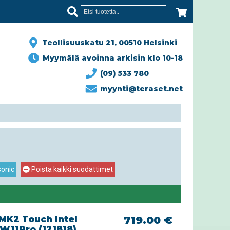
Teollisuuskatu 21, 00510 Helsinki
Myymälä avoinna arkisin klo 10-18
(09) 533 780
myynti@teraset.net
sonic
Poista kaikki suodattimet
MK2 Touch Intel
719.00 €
 W11Pro (121818)