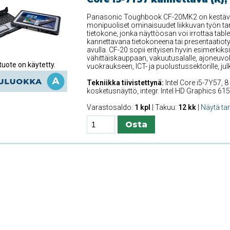
Panasonic Toughbook CF-20MK2 on kestävä hyb
monipuoliset ominaisuudet liikkuvan työn tar
tietokone, jonka näyttöosan voi irrottaa tablet
kannettavana tietokoneena tai presentaatiot
avulla. CF-20 sopii erityisen hyvin esimerkiksi
vähittäiskauppaan, vakuutusalalle, ajoneuvoka
uote on käytetty.
vuokraukseen, ICT- ja puolustussektorille, jul
Tekniikka tiivistettynä:
Intel Core i5-7Y57, 
kosketusnäyttö, integr. Intel HD Graphics 61
Varastosaldo:
1 kpl
| Takuu:
12 kk
|
Näytä ta