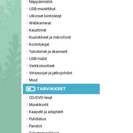
Näppäimistöt
USB-muistitikut
Ulkoiset kiintolevyt
Webkamerat
Kaiuttimet
Kuulokkeet ja mikrofonit
Kortinlukijat
Tulostimet ja skannerit
USB-Hubit
Verkkotuotteet
Virtasuojat ja jatkojohdot
Muut
TARVIKKEET
CD/DVD-levyt
Muistikortit
Kaapelit ja adapterit
Puhdistus
Paristot