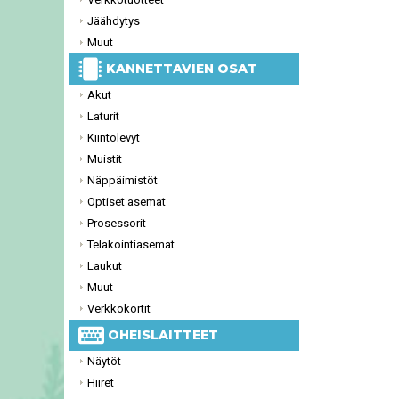
Jäähdytys
Muut
KANNETTAVIEN OSAT
Akut
Laturit
Kiintolevyt
Muistit
Näppäimistöt
Optiset asemat
Prosessorit
Telakointiasemat
Laukut
Muut
Verkkokortit
OHEISLAITTEET
Näytöt
Hiiret