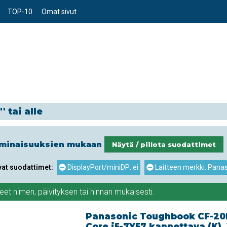
TOP-10
Omat sivut
' tai alle
ominaisuuksien mukaan
Näytä / piilota suodattimet
vat suodattimet:
DisplayPort/miniDP: ei
Laitteen merkki: Pana
teet
nimen
,
päivityksen
tai
hinnan
mukaisesti.
Panasonic Toughbook CF-20
Core i5-7Y57 kannettava (K),