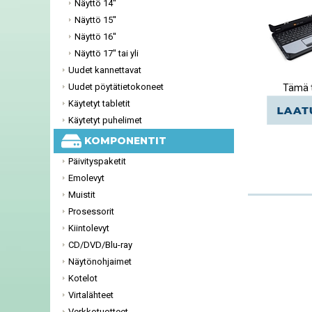
Näyttö 14''
Näyttö 15''
Näyttö 16''
Näyttö 17'' tai yli
Uudet kannettavat
Uudet pöytätietokoneet
Tämä t
Käytetyt tabletit
Käytetyt puhelimet
KOMPONENTIT
Päivityspaketit
Emolevyt
Muistit
Prosessorit
Kiintolevyt
CD/DVD/Blu-ray
Näytönohjaimet
Kotelot
Virtalähteet
Verkkotuotteet