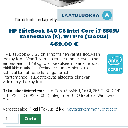
Tämä tuote on käytetty.
HP EliteBook 840 G6 Intel Core i7-8565U
kannettava (K), W11Pro (124003)
469.00 €
HP EliteBook 840 G6 on erinomainen valinta liikkuvaan
työkäyttöön. Vain 1,8 cm paksuinen kannettava painaa
ainoastaan n. 1,48 kg, joten se kulkee mukana helposti
pitkilläkin matkoilla. Kehittyneet turvaominaisuudet ja
kattavat langalliset sekä langattomat
liitäntämahdollisuudet tekevät laitteesta loistavan
valinnan yrityskäyttöön.
Tekniikka tiivistettynä:
Intel Core i7-8565U, 16 Gt, 256 Gt SSD, 14''
LED IPS FHD (1920x1080), integr. Intel UHD Graphics, Windows 11
Pro.
Varastosaldo:
1 kpl
| Takuu:
12 kk
|
Näytä tarkemmat tuotetiedot