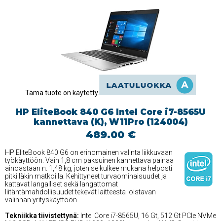
Tämä tuote on käytetty.
HP EliteBook 840 G6 Intel Core i7-8565U
kannettava (K), W11Pro (124004)
489.00 €
HP EliteBook 840 G6 on erinomainen valinta liikkuvaan
työkäyttöön. Vain 1,8 cm paksuinen kannettava painaa
ainoastaan n. 1,48 kg, joten se kulkee mukana helposti
pitkilläkin matkoilla. Kehittyneet turvaominaisuudet ja
kattavat langalliset sekä langattomat
liitäntämahdollisuudet tekevät laitteesta loistavan
valinnan yrityskäyttöön.
Tekniikka tiivistettynä:
Intel Core i7-8565U, 16 Gt, 512 Gt PCIe NVMe