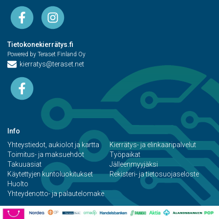
Tietokonekierrätys.fi
Powered by Teraset Finland Oy
kierratys@teraset.net
Info
Yhteystiedot, aukiolot ja kartta
Kierrätys- ja elinkaaripalvelut
Toimitus- ja maksuehdot
Työpaikat
Takuuasiat
Jälleenmyyjäksi
Käytettyjen kuntoluokitukset
Rekisteri- ja tietosuojaseloste
Huolto
Yhteydenotto- ja palautelomake