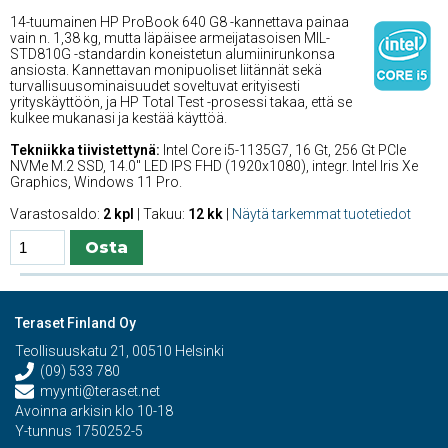
14-tuumainen HP ProBook 640 G8 -kannettava painaa
vain n. 1,38 kg, mutta läpäisee armeijatasoisen MIL-
STD810G -standardin koneistetun alumiinirunkonsa
ansiosta. Kannettavan monipuoliset liitännät sekä
turvallisuusominaisuudet soveltuvat erityisesti
yrityskäyttöön, ja HP Total Test -prosessi takaa, että se
kulkee mukanasi ja kestää käyttöä.
Tekniikka tiivistettynä:
Intel Core i5-1135G7, 16 Gt, 256 Gt PCIe
NVMe M.2 SSD, 14.0'' LED IPS FHD (1920x1080), integr. Intel Iris Xe
Graphics, Windows 11 Pro.
Varastosaldo:
2 kpl
| Takuu:
12 kk
|
Näytä tarkemmat tuotetiedot
Teraset Finland Oy
Teollisuuskatu 21, 00510 Helsinki
(09) 533 780
myynti@teraset.net
Avoinna arkisin klo 10-18
Y-tunnus 1750252-5