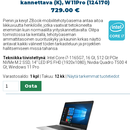
kannettava (K), W11Pro (124170)
729.00 €
Pienin ja kevyt ZBook-mobiilitehotyöasema antaa aitoa
liikkuvuutta henkilöille, jotka vaativat tietokoneelta
enemmän kuin normaalilta yrityskannettavalta. Olitpa
toimistossa tai kentällä, tehotyöaseman
ammattitasoinen suorituskyky ja kauniin kirkas näyttö
antavat kaikki välineet töiden tarkasteluun ja projektien
hallitsemiseen missä tahansa.
Tekniikka tiivistettynä:
Intel Core i7-1165G7, 16 Gt, 512 Gt PCIe
NVMe M.2 SSD, 14'' LED IPS FHD (1920x1080), Nvidia Quadro T500 4
Gt, Windows 11 Pro
Varastosaldo:
1 kpl
| Takuu:
12 kk
|
Näytä tarkemmat tuotetiedot