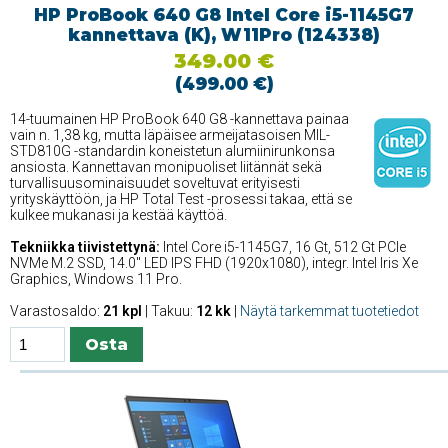
HP ProBook 640 G8 Intel Core i5-1145G7
kannettava (K), W11Pro (124338)
349.00 €
(499.00 €)
14-tuumainen HP ProBook 640 G8 -kannettava painaa
vain n. 1,38 kg, mutta läpäisee armeijatasoisen MIL-
STD810G -standardin koneistetun alumiinirunkonsa
ansiosta. Kannettavan monipuoliset liitännät sekä
turvallisuusominaisuudet soveltuvat erityisesti
yrityskäyttöön, ja HP Total Test -prosessi takaa, että se
kulkee mukanasi ja kestää käyttöä.
Tekniikka tiivistettynä:
Intel Core i5-1145G7, 16 Gt, 512 Gt PCIe
NVMe M.2 SSD, 14.0'' LED IPS FHD (1920x1080), integr. Intel Iris Xe
Graphics, Windows 11 Pro.
Varastosaldo:
21 kpl
| Takuu:
12 kk
|
Näytä tarkemmat tuotetiedot