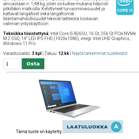
ainoastaan n. 1,48 kg, joten se kulkee mukana helposti
pitkilläkin matkoilla. Kehittyneet turvaominaisuudet ja
kattavat langalliset sekä langattomat
liitäntämahdollisuudet tekevät laitteesta loistavan
valinnan yrityskäyttöön.
Tekniikka tiivistettynä:
Intel Core i5-8265U, 16 Gt, 256 Gt PCIe NVMe
M.2 SSD, 14'' LED IPS FHD (1920x1080), integr. Intel UHD Graphics,
Windows 11 Pro.
Varastosaldo:
3 kpl
| Takuu:
12 kk
|
Näytä tarkemmat tuotetiedot
Tämä tuote on käytetty.