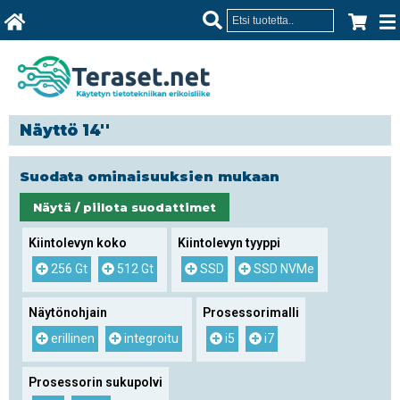
Näyttö 14''
Suodata ominaisuuksien mukaan
Näytä / piilota suodattimet
Kiintolevyn koko
Kiintolevyn tyyppi
256 Gt
512 Gt
SSD
SSD NVMe
Näytönohjain
Prosessorimalli
erillinen
integroitu
i5
i7
Prosessorin sukupolvi