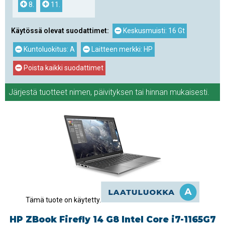
8.
11.
Käytössä olevat suodattimet:
Keskusmuisti: 16 Gt
Kuntoluokitus: A
Laitteen merkki: HP
Poista kaikki suodattimet
Järjestä tuotteet
nimen
,
päivityksen
tai
hinnan
mukaisesti.
Tämä tuote on käytetty.
HP ZBook Firefly 14 G8 Intel Core i7-1165G7