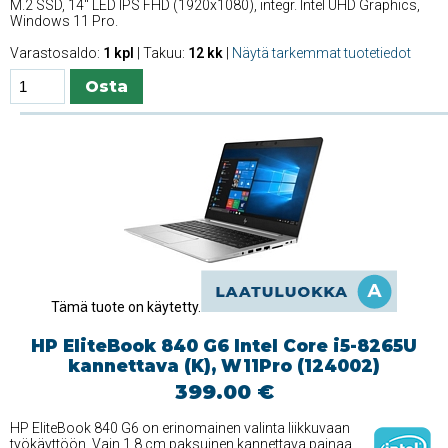
M.2 SSD, 14'' LED IPS FHD (1920x1080), integr. Intel UHD Graphics,
Windows 11 Pro.
Varastosaldo:
1 kpl
| Takuu:
12 kk
|
Näytä tarkemmat tuotetiedot
Tämä tuote on käytetty.
HP EliteBook 840 G6 Intel Core i5-8265U
kannettava (K), W11Pro (124002)
399.00 €
HP EliteBook 840 G6 on erinomainen valinta liikkuvaan
työkäyttöön. Vain 1,8 cm paksuinen kannettava painaa