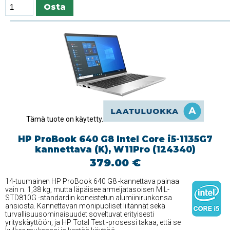
Tämä tuote on käytetty.
HP ProBook 640 G8 Intel Core i5-1135G7
kannettava (K), W11Pro (124340)
379.00 €
14-tuumainen HP ProBook 640 G8 -kannettava painaa
vain n. 1,38 kg, mutta läpäisee armeijatasoisen MIL-
STD810G -standardin koneistetun alumiinirunkonsa
ansiosta. Kannettavan monipuoliset liitännät sekä
turvallisuusominaisuudet soveltuvat erityisesti
yrityskäyttöön, ja HP Total Test -prosessi takaa, että se