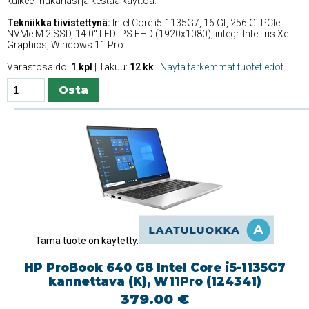
kulkee mukanasi ja kestää käyttöä.
Tekniikka tiivistettynä:
Intel Core i5-1135G7, 16 Gt, 256 Gt PCIe
NVMe M.2 SSD, 14.0'' LED IPS FHD (1920x1080), integr. Intel Iris Xe
Graphics, Windows 11 Pro.
Varastosaldo:
1 kpl
| Takuu:
12 kk
|
Näytä tarkemmat tuotetiedot
Tämä tuote on käytetty.
HP ProBook 640 G8 Intel Core i5-1135G7
kannettava (K), W11Pro (124341)
379.00 €