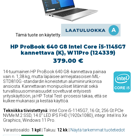
Tämä tuote on käytetty.
HP ProBook 640 G8 Intel Core i5-1145G7
kannettava (K), W11Pro (124339)
379.00 €
14-tuumainen HP ProBook 640 G8 -kannettava painaa
vain n. 1,38 kg, mutta läpäisee armeijatasoisen MIL-
STD810G -standardin koneistetun alumiinirunkonsa
ansiosta. Kannettavan monipuoliset liitännät sekä
turvallisuusominaisuudet soveltuvat erityisesti
yrityskäyttöön, ja HP Total Test -prosessi takaa, että se
kulkee mukanasi ja kestää käyttöä.
Tekniikka tiivistettynä:
Intel Core i5-1145G7, 16 Gt, 256 Gt PCIe
NVMe M.2 SSD, 14.0'' LED IPS FHD (1920x1080), integr. Intel Iris Xe
Graphics, Windows 11 Pro.
Varastosaldo:
1 kpl
| Takuu:
12 kk
|
Näytä tarkemmat tuotetiedot