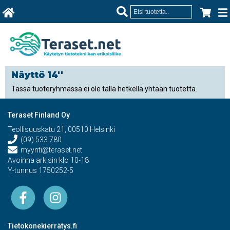
Näyttö 14''
Tässä tuoteryhmässä ei ole tällä hetkellä yhtään tuotetta.
Teraset Finland Oy
Teollisuuskatu 21, 00510 Helsinki
(09) 533 780
myynti@teraset.net
Avoinna arkisin klo 10-18
Y-tunnus 1750252-5
Tietokonekierrätys.fi