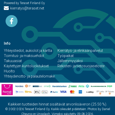
Powered by Teraset Finland Oy
kierratys@teraset.net
Info
Yhteystiedot, aukiolot ja kartta
Kierrätys- ja elinkaaripalvelut
Toimitus- ja maksuehdot
Työpaikat
Takuuasiat
Jälleenmyyjäksi
Käytettyjen kuntoluokitukset
Rekisteri- ja tietosuojaseloste
Huolto
Yhteydenotto- ja palautelomake
Kaikkien tuotteiden hinnat sisältävät arvonlisäveron (25.50 %).
© 2002-2026 Teraset Finland Oy. Kaikki oikeudet pidätetään. Photos by Daniel
Cheung on Unsplash. Viimeksi päivitetty 09.08.2026.