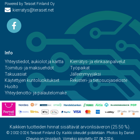
Powered by Teraset Finland Oy
kierratys@teraset.net
Info
Yhteystiedot, aukiolot ja kartta
Kierrätys- ja elinkaaripalvelut
Toimitus- ja maksuehdot
Työpaikat
Takuuasiat
Jälleenmyyjäksi
Käytettyjen kuntoluokitukset
Rekisteri- ja tietosuojaseloste
Huolto
Yhteydenotto- ja palautelomake
Kaikkien tuotteiden hinnat sisältävät arvonlisäveron (25.50 %).
© 2002-2026 Teraset Finland Oy. Kaikki oikeudet pidätetään. Photos by Daniel
Cheung on Unsplash. Viimeksi päivitetty 07.08.2026.