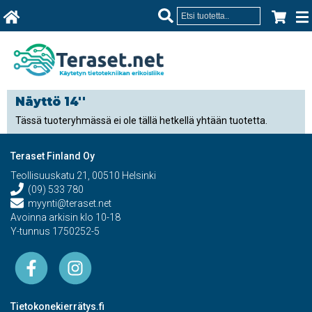
Näyttö 14''
Tässä tuoteryhmässä ei ole tällä hetkellä yhtään tuotetta.
Teraset Finland Oy
Teollisuuskatu 21, 00510 Helsinki
(09) 533 780
myynti@teraset.net
Avoinna arkisin klo 10-18
Y-tunnus 1750252-5
Tietokonekierrätys.fi