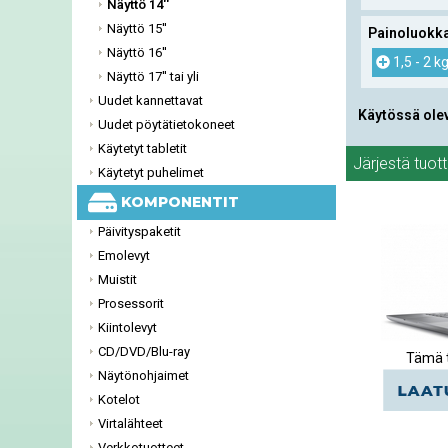
Näyttö 14''
Näyttö 15''
Painoluokk
Näyttö 16''
1,5 - 2 k
Näyttö 17'' tai yli
Uudet kannettavat
Käytössä ole
Uudet pöytätietokoneet
Käytetyt tabletit
Järjestä tuot
Käytetyt puhelimet
KOMPONENTIT
Päivityspaketit
Emolevyt
Muistit
Prosessorit
Kiintolevyt
CD/DVD/Blu-ray
Tämä t
Näytönohjaimet
Kotelot
Virtalähteet
Verkkotuotteet