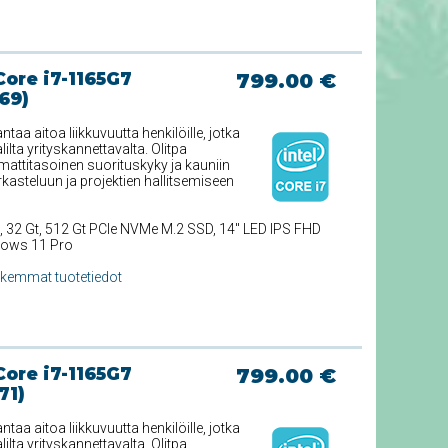
Core i7-1165G7
799.00 €
69)
aa aitoa liikkuvuutta henkilöille, jotka
lta yrityskannettavalta. Olitpa
attitasoinen suorituskyky ja kauniin
arkasteluun ja projektien hallitsemiseen
, 32 Gt, 512 Gt PCIe NVMe M.2 SSD, 14'' LED IPS FHD
dows 11 Pro
rkemmat tuotetiedot
Core i7-1165G7
799.00 €
71)
aa aitoa liikkuvuutta henkilöille, jotka
lta yrityskannettavalta. Olitpa