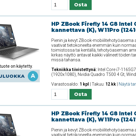
HP ZBook Firefly 14 G8 Intel 
kannettava (K), W11Pro (1241
Pienin ja kevyt ZBook-mobiilitehotyöasema ant
vaativat tietokoneelta enemmän kuin normaali
toimistossa tai kentällä, tehotyöaseman amm
kirkas näyttö antavat kaikki välineet töiden t
missä tahansa.
uote on käytetty.
Tekniikka tiivistettynä:
Intel Core i7-1165G7
(1920x1080), Nvidia Quadro T500 4 Gt, Win
Varastosaldo:
1 kpl
| Takuu:
12 kk
|
Näytä ta
HP ZBook Firefly 14 G8 Intel 
kannettava (K), W11Pro (1241
Pienin ja kevyt ZBook-mobiilitehotyöasema ant
vaativat tietokoneelta enemmän kuin normaali