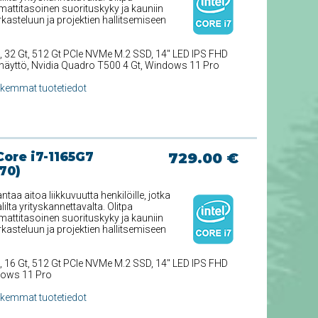
attitasoinen suorituskyky ja kauniin
arkasteluun ja projektien hallitsemiseen
, 32 Gt, 512 Gt PCIe NVMe M.2 SSD, 14'' LED IPS FHD
anäyttö, Nvidia Quadro T500 4 Gt, Windows 11 Pro
rkemmat tuotetiedot
Core i7-1165G7
729.00 €
70)
aa aitoa liikkuvuutta henkilöille, jotka
lta yrityskannettavalta. Olitpa
attitasoinen suorituskyky ja kauniin
arkasteluun ja projektien hallitsemiseen
, 16 Gt, 512 Gt PCIe NVMe M.2 SSD, 14'' LED IPS FHD
dows 11 Pro
rkemmat tuotetiedot