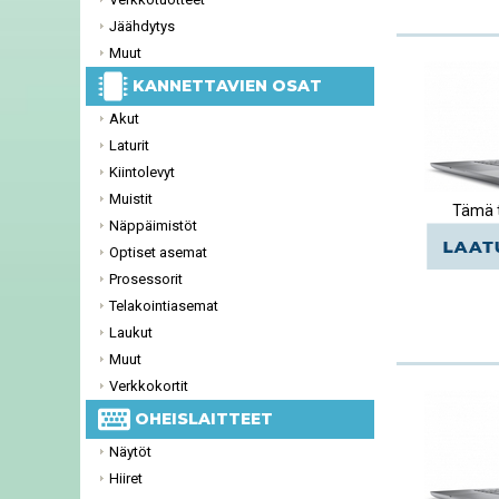
Jäähdytys
Muut
KANNETTAVIEN OSAT
Akut
Laturit
Kiintolevyt
Muistit
Tämä t
Näppäimistöt
Optiset asemat
Prosessorit
Telakointiasemat
Laukut
Muut
Verkkokortit
OHEISLAITTEET
Näytöt
Hiiret