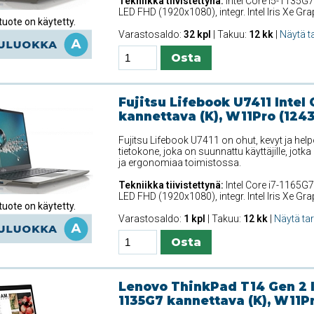
Tekniikka tiivistettynä:
Intel Core i5-1135G7
LED FHD (1920x1080), integr. Intel Iris Xe G
uote on käytetty.
Varastosaldo:
32 kpl
| Takuu:
12 kk
|
Näytä t
Fujitsu Lifebook U7411 Intel 
kannettava (K), W11Pro (124
Fujitsu Lifebook U7411 on ohut, kevyt ja he
tietokone, joka on suunnattu käyttäjille, jotka
ja ergonomiaa toimistossa.
Tekniikka tiivistettynä:
Intel Core i7-1165G7
LED FHD (1920x1080), integr. Intel Iris Xe G
uote on käytetty.
Varastosaldo:
1 kpl
| Takuu:
12 kk
|
Näytä ta
Lenovo ThinkPad T14 Gen 2 In
1135G7 kannettava (K), W11Pr