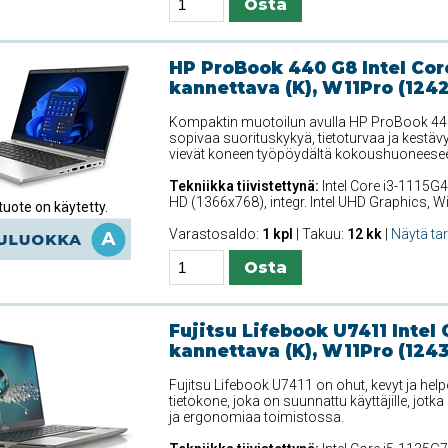
HP ProBook 440 G8 Intel Core
kannettava (K), W11Pro (124
Kompaktin muotoilun avulla HP ProBook 440 G
sopivaa suorituskykyä, tietoturvaa ja kestävy
vievät koneen työpöydältä kokoushuoneesee
Tekniikka tiivistettynä:
Intel Core i3-1115G4
HD (1366x768), integr. Intel UHD Graphics, 
uote on käytetty.
Varastosaldo:
1 kpl
| Takuu:
12 kk
|
Näytä ta
Fujitsu Lifebook U7411 Intel 
kannettava (K), W11Pro (124
Fujitsu Lifebook U7411 on ohut, kevyt ja he
tietokone, joka on suunnattu käyttäjille, jotka
ja ergonomiaa toimistossa.