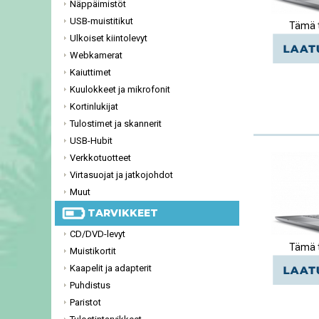
Näppäimistöt
USB-muistitikut
Tämä t
Ulkoiset kiintolevyt
Webkamerat
Kaiuttimet
Kuulokkeet ja mikrofonit
Kortinlukijat
Tulostimet ja skannerit
USB-Hubit
Verkkotuotteet
Virtasuojat ja jatkojohdot
Muut
TARVIKKEET
CD/DVD-levyt
Tämä t
Muistikortit
Kaapelit ja adapterit
Puhdistus
Paristot