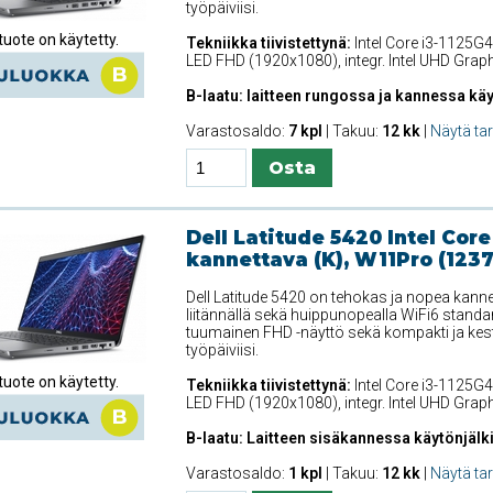
työpäiviisi.
uote on käytetty.
Tekniikka tiivistettynä:
Intel Core i3-1125G4
LED FHD (1920x1080), integr. Intel UHD Gra
B-laatu: laitteen rungossa ja kannessa käy
Varastosaldo:
7 kpl
| Takuu:
12 kk
|
Näytä ta
Dell Latitude 5420 Intel Core
kannettava (K), W11Pro (123
Dell Latitude 5420 on tehokas ja nopea kanne
liitännällä sekä huippunopealla WiFi6 standar
tuumainen FHD -näyttö sekä kompakti ja kest
työpäiviisi.
uote on käytetty.
Tekniikka tiivistettynä:
Intel Core i3-1125G4
LED FHD (1920x1080), integr. Intel UHD Gra
B-laatu: Laitteen sisäkannessa käytönjälki
Varastosaldo:
1 kpl
| Takuu:
12 kk
|
Näytä ta