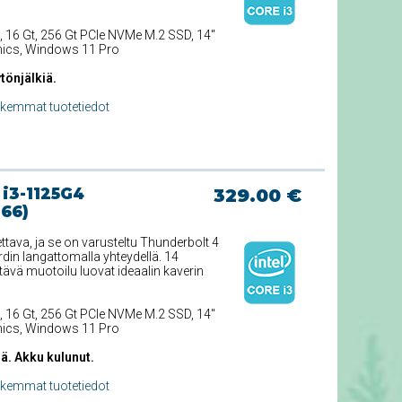
, 16 Gt, 256 Gt PCIe NVMe M.2 SSD, 14''
phics, Windows 11 Pro
tönjälkiä.
rkemmat tuotetiedot
 i3-1125G4
329.00 €
766)
ttava, ja se on varusteltu Thunderbolt 4
din langattomalla yhteydellä. 14
ävä muotoilu luovat ideaalin kaverin
, 16 Gt, 256 Gt PCIe NVMe M.2 SSD, 14''
phics, Windows 11 Pro
ä. Akku kulunut.
rkemmat tuotetiedot