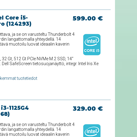
l Core i5-
599.00 €
ro (124293)
ttava, ja se on varusteltu Thunderbolt 4
din langattomalla yhteydellä. 14
ävä muotoilu luovat ideaalin kaverin
, 32 Gt, 512 Gt PCIe NVMe M.2 SSD, 14''
ll SafeScreen tietosuojanäyttö, integr. Intel Iris Xe
rkemmat tuotetiedot
 i3-1125G4
329.00 €
768)
ttava, ja se on varusteltu Thunderbolt 4
din langattomalla yhteydellä. 14
ävä muotoilu luovat ideaalin kaverin