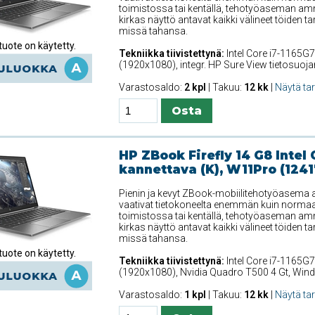
toimistossa tai kentällä, tehotyöaseman amm
kirkas näyttö antavat kaikki välineet töiden t
missä tahansa.
uote on käytetty.
Tekniikka tiivistettynä:
Intel Core i7-1165G7
(1920x1080), integr. HP Sure View tietosuoj
Varastosaldo:
2 kpl
| Takuu:
12 kk
|
Näytä ta
HP ZBook Firefly 14 G8 Intel 
kannettava (K), W11Pro (1241
Pienin ja kevyt ZBook-mobiilitehotyöasema ant
vaativat tietokoneelta enemmän kuin normaali
toimistossa tai kentällä, tehotyöaseman amm
kirkas näyttö antavat kaikki välineet töiden t
missä tahansa.
uote on käytetty.
Tekniikka tiivistettynä:
Intel Core i7-1165G7
(1920x1080), Nvidia Quadro T500 4 Gt, Win
Varastosaldo:
1 kpl
| Takuu:
12 kk
|
Näytä ta