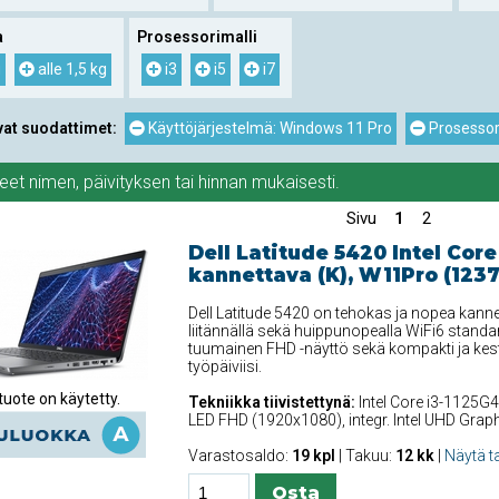
a
Prosessorimalli
g
alle 1,5 kg
i3
i5
i7
vat suodattimet:
Käyttöjärjestelmä: Windows 11 Pro
Prosessori
teet
nimen
,
päivityksen
tai
hinnan
mukaisesti.
Sivu
1
2
Dell Latitude 5420 Intel Core
kannettava (K), W11Pro (1237
Dell Latitude 5420 on tehokas ja nopea kanne
liitännällä sekä huippunopealla WiFi6 standar
tuumainen FHD -näyttö sekä kompakti ja kest
työpäiviisi.
uote on käytetty.
Tekniikka tiivistettynä:
Intel Core i3-1125G4
LED FHD (1920x1080), integr. Intel UHD Gra
Varastosaldo:
19 kpl
| Takuu:
12 kk
|
Näytä t