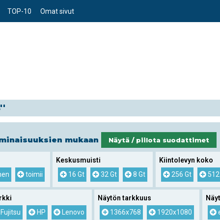
TOP-10
Omat sivut
''
ominaisuuksien mukaan
Näytä / piilota suodattimet
Keskusmuisti
Kiintolevyn koko
nen
toimii
16 Gt
32 Gt
8 Gt
256 Gt
512
rkki
Näytön tarkkuus
Näy
Fujitsu
HP
Lenovo
1366x768
1920x1080
e