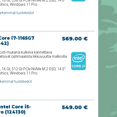
, 16 Gt, 256 Gt PCIe NVMe M.2 SSD, 14.0''
raphics, Windows 11 Pro.
arkemmat tuotetiedot
Core i7-1165G7
569.00 €
342)
lposti mukana kulkeva kannettava
 etsivät optimaalista liikkuvuutta matkoilla
, 16 Gt, 512 Gt PCIe NVMe M.2 SSD, 14.0''
raphics, Windows 11 Pro.
rkemmat tuotetiedot
tel Core i5-
549.00 €
o (124130)