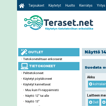
Tarjoukset
Käytetyt
Huolto
Kierrätys
Yritys
Näyttö 14
OUTLET
Tietokonetehtaan erikoiserät
TIETOKONEET
Suodata 
Pelitietokoneet
Akku
Käytetyt pöytäkoneet
kohtalai
Käytetyt kannettavat
Muu kuin FI-näppäimistö
Laitteen me
Näyttö 12'' tai alle
Näyttö 13''
Dell