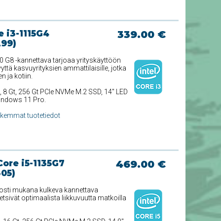
 i3-1115G4
339.00 €
299)
8 -kannettava tarjoaa yrityskäyttöön
yttä kasvuyrityksien ammattilaisille, jotka
n ja kotiin.
, 8 Gt, 256 Gt PCIe NVMe M.2 SSD, 14'' LED
Windows 11 Pro.
rkemmat tuotetiedot
Core i5-1135G7
469.00 €
305)
lposti mukana kulkeva kannettava
 etsivät optimaalista liikkuvuutta matkoilla