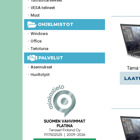
Tulostintarvikkeet
VESA-telineet
Muut
OHJELMISTOT
Windows
Office
Tietoturva
PALVELUT
Asennukset
Tämä t
Huoltotyöt