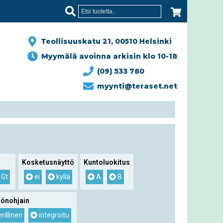
Teollisuuskatu 21, 00510 Helsinki
Myymälä avoinna arkisin klo 10-18
(09) 533 780
myynti@teraset.net
Kosketusnäyttö
Kuntoluokitus
 Gt
ei
kyllä
A
B
tönohjain
rillinen
integroitu