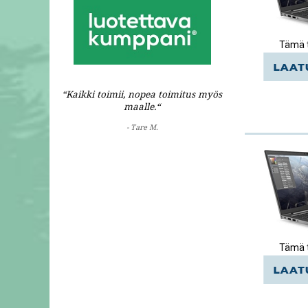
Tämä t
“Kaikki toimii, nopea toimitus myös
maalle.“
- Tare M.
Tämä t