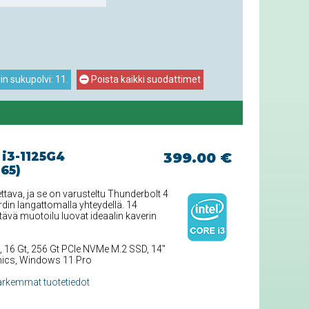
n sukupolvi: 11.
Poista kaikki suodattimet
 i3-1125G4
399.00 €
65)
ttava, ja se on varusteltu Thunderbolt 4
din langattomalla yhteydellä. 14
ävä muotoilu luovat ideaalin kaverin
, 16 Gt, 256 Gt PCIe NVMe M.2 SSD, 14''
phics, Windows 11 Pro
arkemmat tuotetiedot