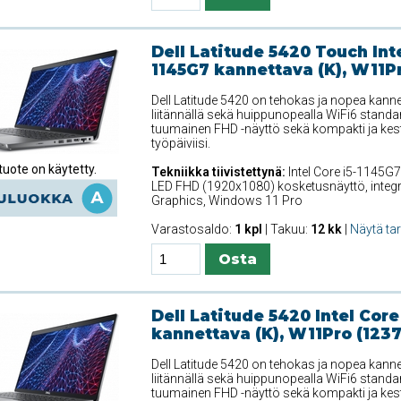
Dell Latitude 5420 Touch Inte
1145G7 kannettava (K), W11P
Dell Latitude 5420 on tehokas ja nopea kanne
liitännällä sekä huippunopealla WiFi6 standar
tuumainen FHD -näyttö sekä kompakti ja kest
työpäiviisi.
uote on käytetty.
Tekniikka tiivistettynä:
Intel Core i5-1145G7
LED FHD (1920x1080) kosketusnäyttö, integr. De
Graphics, Windows 11 Pro
Varastosaldo:
1 kpl
| Takuu:
12 kk
|
Näytä ta
Dell Latitude 5420 Intel Core
kannettava (K), W11Pro (123
Dell Latitude 5420 on tehokas ja nopea kanne
liitännällä sekä huippunopealla WiFi6 standar
tuumainen FHD -näyttö sekä kompakti ja kest