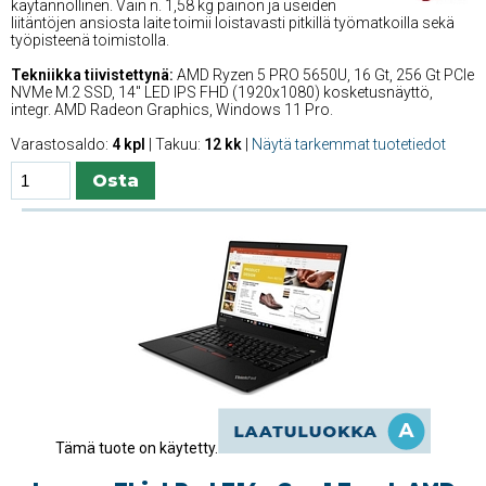
käytännöllinen. Vain n. 1,58 kg painon ja useiden
liitäntöjen ansiosta laite toimii loistavasti pitkillä työmatkoilla sekä
työpisteenä toimistolla.
Tekniikka tiivistettynä:
AMD Ryzen 5 PRO 5650U, 16 Gt, 256 Gt PCIe
NVMe M.2 SSD, 14'' LED IPS FHD (1920x1080) kosketusnäyttö,
integr. AMD Radeon Graphics, Windows 11 Pro.
Varastosaldo:
4 kpl
| Takuu:
12 kk
|
Näytä tarkemmat tuotetiedot
Tämä tuote on käytetty.