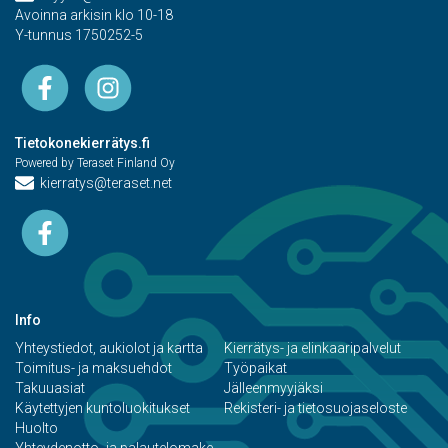
Avoinna arkisin klo 10-18
Y-tunnus 1750252-5
Tietokonekierrätys.fi
Powered by Teraset Finland Oy
kierratys@teraset.net
Info
Yhteystiedot, aukiolot ja kartta
Kierrätys- ja elinkaaripalvelut
Toimitus- ja maksuehdot
Työpaikat
Takuuasiat
Jälleenmyyjäksi
Käytettyjen kuntoluokitukset
Rekisteri- ja tietosuojaseloste
Huolto