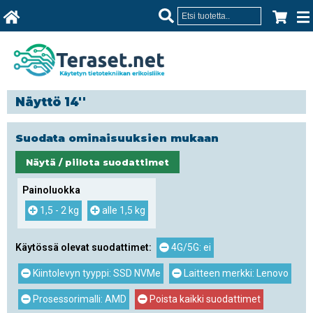
Näyttö 14''
Suodata ominaisuuksien mukaan
Näytä / piilota suodattimet
Painoluokka
1,5 - 2 kg
alle 1,5 kg
Käytössä olevat suodattimet:
4G/5G: ei
Kiintolevyn tyyppi: SSD NVMe
Laitteen merkki: Lenovo
Prosessorimalli: AMD
Poista kaikki suodattimet