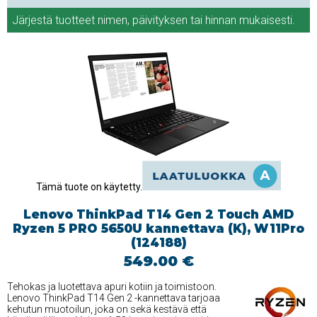
Järjestä tuotteet
nimen
,
päivityksen
tai
hinnan
mukaisesti.
Tämä tuote on käytetty.
Lenovo ThinkPad T14 Gen 2 Touch AMD
Ryzen 5 PRO 5650U kannettava (K), W11Pro
(124188)
549.00 €
Tehokas ja luotettava apuri kotiin ja toimistoon.
Lenovo ThinkPad T14 Gen 2 -kannettava tarjoaa
kehutun muotoilun, joka on sekä kestävä että