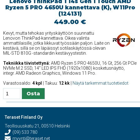
Lenovo ThinkPad T14s Gen 1 Touch AMD
Ryzen 5 PRO 4650U kannettava (K), W11Pro
(124131)
449.00 €
Kevyt, mutta tehokas yrityskäyttöön suunnattu
Lenovon ThinkPad-kannettava. Oikea valinta
ammattilaisille, jotka liikkuvat työssään paljon. Laite on
kestävä, sillä se on läpäissyt sotilaskäytössä olevan
MIL-STD 810G -standardin kestävyystestin.
Tekniikka tiivistettynä:
AMD Ryzen 5 PRO 4650U, 16 Gt, 256 Gt PCIe
NVMe M.2 SSD, 14'' LED IPS FHD (1920x1080) kosketusnäyttö,
integr. AMD Radeon Graphics, Windows 11 Pro.
Varastosaldo:
4 kpl
| Takuu:
12 kk
|
Näytä tarkemmat tuotetiedot
Teraset Finland Oy
Teollisuuskatu 21, 00510 Helsinki
(09) 533 780
myynti@teraset.net