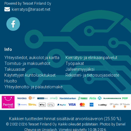
Powered by Teraset Finland Oy
kierratys@teraset.net
Info
Yhteystiedot, aukiolot ja kartta
Kierrätys- ja elinkaaripalvelut
Toimitus- ja maksuehdot
Työpaikat
Takuuasiat
Jälleenmyyjäksi
Käytettyjen kuntoluokitukset
Rekisteri- ja tietosuojaseloste
Huolto
Yhteydenotto- ja palautelomake
Kaikkien tuotteiden hinnat sisältävät arvonlisäveron (25.50 %).
© 2002-2026 Teraset Finland Oy. Kaikki oikeudet pidätetään. Photos by Daniel
Cheung on Unsplash. Viimeksi päivitetty 10.08.2026.