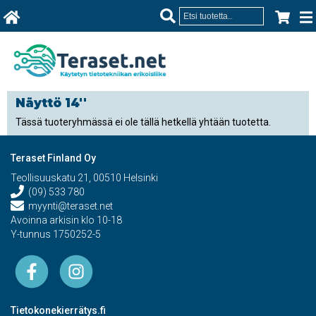
Näyttö 14''
Tässä tuoteryhmässä ei ole tällä hetkellä yhtään tuotetta.
Teraset Finland Oy
Teollisuuskatu 21, 00510 Helsinki
(09) 533 780
myynti@teraset.net
Avoinna arkisin klo 10-18
Y-tunnus 1750252-5
Tietokonekierrätys.fi