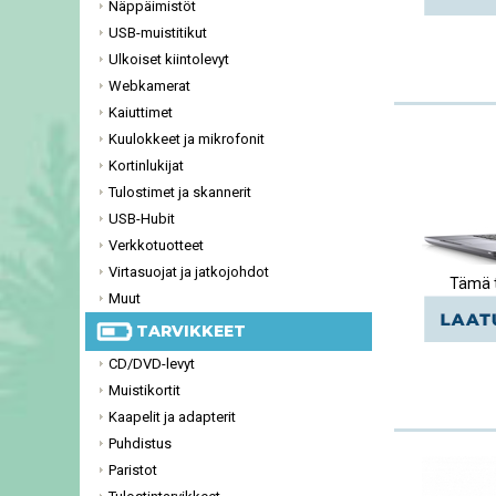
Näppäimistöt
USB-muistitikut
Ulkoiset kiintolevyt
Webkamerat
Kaiuttimet
Kuulokkeet ja mikrofonit
Kortinlukijat
Tulostimet ja skannerit
USB-Hubit
Verkkotuotteet
Virtasuojat ja jatkojohdot
Tämä t
Muut
TARVIKKEET
CD/DVD-levyt
Muistikortit
Kaapelit ja adapterit
Puhdistus
Paristot