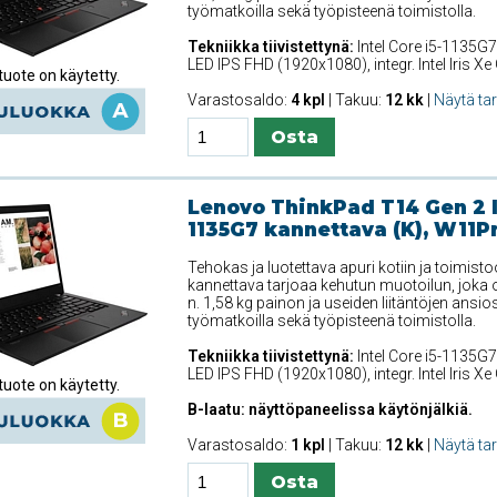
työmatkoilla sekä työpisteenä toimistolla.
Tekniikka tiivistettynä:
Intel Core i5-1135G7
LED IPS FHD (1920x1080), integr. Intel Iris 
uote on käytetty.
Varastosaldo:
4 kpl
| Takuu:
12 kk
|
Näytä ta
Lenovo ThinkPad T14 Gen 2 In
1135G7 kannettava (K), W11P
Tehokas ja luotettava apuri kotiin ja toimis
kannettava tarjoaa kehutun muotoilun, joka o
n. 1,58 kg painon ja useiden liitäntöjen ansiosta
työmatkoilla sekä työpisteenä toimistolla.
Tekniikka tiivistettynä:
Intel Core i5-1135G7
LED IPS FHD (1920x1080), integr. Intel Iris 
uote on käytetty.
B-laatu: näyttöpaneelissa käytönjälkiä.
Varastosaldo:
1 kpl
| Takuu:
12 kk
|
Näytä ta