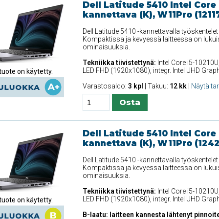
Dell Latitude 5410 Intel Core
kannettava (K), W11Pro (1211
Dell Latitude 5410 -kannettavalla työskentele
Kompaktissa ja kevyessä laitteessa on lukui
ominaisuuksia.
Tekniikka tiivistettynä:
Intel Core i5-10210U
LED FHD (1920x1080), integr. Intel UHD Gra
uote on käytetty.
Varastosaldo:
3 kpl
| Takuu:
12 kk
|
Näytä ta
Dell Latitude 5410 Intel Core
kannettava (K), W11Pro (124
Dell Latitude 5410 -kannettavalla työskentele
Kompaktissa ja kevyessä laitteessa on lukui
ominaisuuksia.
Tekniikka tiivistettynä:
Intel Core i5-10210U
LED FHD (1920x1080), integr. Intel UHD Gra
uote on käytetty.
B-laatu: laitteen kannesta lähtenyt pinnoite