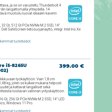
ttava, ja se on varusteltu Thunderbolt 4
din langattomalla yhteydellä. 14
ävä muotoilu luovat ideaalin kaverin
, 32 Gt, 512 Gt PCIe NVMe M.2 SSD, 14''
ll SafeScreen tietosuojanäyttö, integr. Intel Iris Xe
rkemmat tuotetiedot
re i5-8265U
399.00 €
002)
liikkuvaan työkäyttöön. Vain 1,8 cm
,48 kg, joten se kulkee mukana helposti
uudet ja kattavat langalliset sekä
itteesta loistavan valinnan yrityskäyttöön.
 16 Gt, 256 Gt PCIe NVMe M.2 SSD, 14'' LED
hics, Windows 11 Pro.
rkemmat tuotetiedot