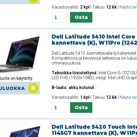
Varastosaldo:
2 kpl
| Takuu:
12 kk
|
Näytä ta
Dell Latitude 5410 Intel Core
kannettava (K), W11Pro (124
Dell Latitude 5410 -kannettavalla työskentele
Kompaktissa ja kevyessä laitteessa on lukui
ominaisuuksia.
Tekniikka tiivistettynä:
Intel Core i5-10210U
LED FHD (1920x1080), integr. Intel UHD Gra
uote on käytetty.
B-laatu: akku kulunut.
Varastosaldo:
1 kpl
| Takuu:
12 kk
|
Näytä ta
Dell Latitude 5420 Touch Inte
1145G7 kannettava (K), W11P