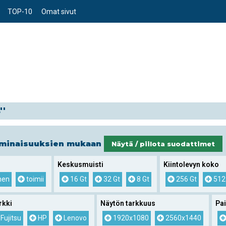
TOP-10
Omat sivut
''
ominaisuuksien mukaan
Näytä / piilota suodattimet
Keskusmuisti
Kiintolevyn koko
nen
toimii
16 Gt
32 Gt
8 Gt
256 Gt
512
rkki
Näytön tarkkuus
Pa
Fujitsu
HP
Lenovo
1920x1080
2560x1440