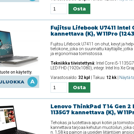
Fujitsu Lifebook U7411 Intel 
kannettava (K), W11Pro (124
Fujitsu Lifebook U7411 on ohut, kevyt ja he
tietokone, joka on suunnattu käyttäjille, jotka
ja ergonomiaa toimistossa.
Tekniikka tiivistettynä:
Intel Core i5-1135G7
LED FHD (1920x1080), integr. Intel Iris Xe G
uote on käytetty.
Varastosaldo:
32 kpl
| Takuu:
12 kk
|
Näytä t
Lenovo ThinkPad T14 Gen 2 In
1135G7 kannettava (K), W11Pr
Tehokas ja luotettava apuri kotiin ja toimis
kannettava tarjoaa kehutun muotoilun, joka o
n. 1,58 kg painon ja useiden liitäntöjen ansiosta