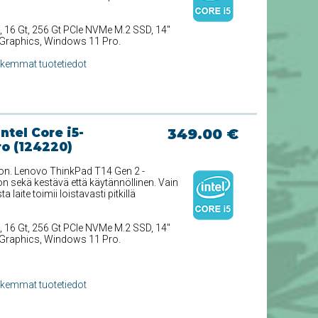
, 16 Gt, 256 Gt PCIe NVMe M.2 SSD, 14''
Xe Graphics, Windows 11 Pro.
rkemmat tuotetiedot
tel Core i5-
349.00 €
ro (124220)
toon. Lenovo ThinkPad T14 Gen 2 -
n sekä kestävä että käytännöllinen. Vain
 laite toimii loistavasti pitkillä
, 16 Gt, 256 Gt PCIe NVMe M.2 SSD, 14''
Xe Graphics, Windows 11 Pro.
rkemmat tuotetiedot