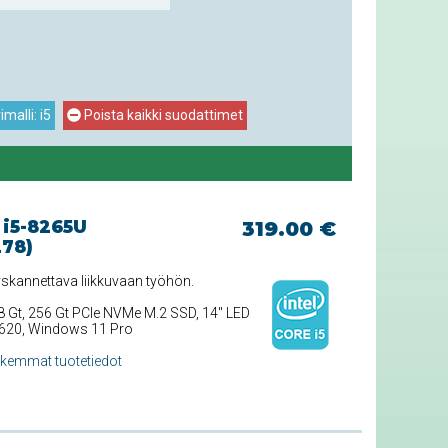
malli: i5
Poista kaikki suodattimet
 i5-8265U
319.00 €
278)
yskannettava liikkuvaan työhön.
 8 Gt, 256 Gt PCIe NVMe M.2 SSD, 14'' LED
s 620, Windows 11 Pro
rkemmat tuotetiedot