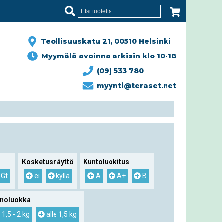
Teollisuuskatu 21, 00510 Helsinki
Myymälä avoinna arkisin klo 10-18
(09) 533 780
myynti@teraset.net
Kosketusnäyttö
Kuntoluokitus
 Gt
ei
kyllä
A
A+
B
inoluokka
1,5 - 2 kg
alle 1,5 kg