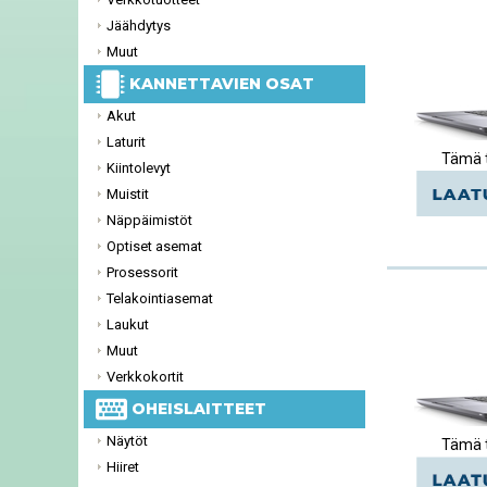
Jäähdytys
Muut
KANNETTAVIEN OSAT
Akut
Laturit
Tämä t
Kiintolevyt
Muistit
Näppäimistöt
Optiset asemat
Prosessorit
Telakointiasemat
Laukut
Muut
Verkkokortit
OHEISLAITTEET
Näytöt
Tämä t
Hiiret