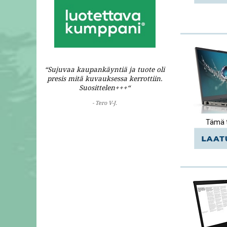
“Sujuvaa kaupankäyntiä ja tuote oli
presis mitä kuvauksessa kerrottiin.
Suosittelen+++“
- Tero V-J.
Tämä t