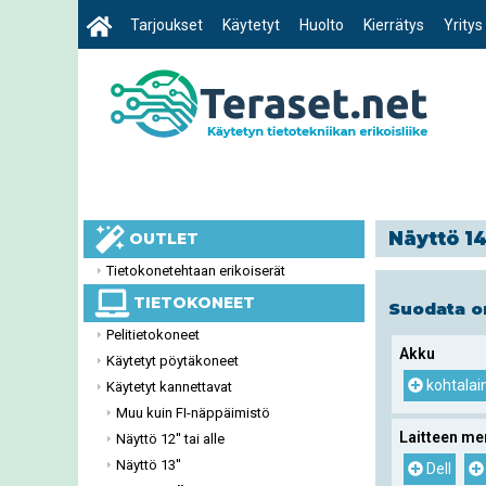
Tarjoukset
Käytetyt
Huolto
Kierrätys
Yritys
Näyttö 14
OUTLET
Tietokonetehtaan erikoiserät
TIETOKONEET
Suodata 
Pelitietokoneet
Akku
Käytetyt pöytäkoneet
kohtalai
Käytetyt kannettavat
Muu kuin FI-näppäimistö
Laitteen me
Näyttö 12'' tai alle
Näyttö 13''
Dell