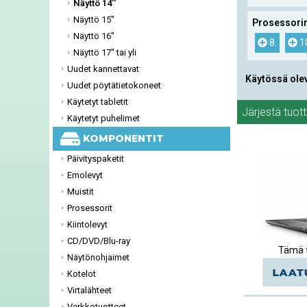
Näyttö 14''
Näyttö 15''
Prosessorin
Näyttö 16''
8.
1
Näyttö 17'' tai yli
Uudet kannettavat
Käytössä ole
Uudet pöytätietokoneet
Käytetyt tabletit
Järjestä tuot
Käytetyt puhelimet
KOMPONENTIT
Päivityspaketit
Emolevyt
Muistit
Prosessorit
Kiintolevyt
CD/DVD/Blu-ray
Tämä t
Näytönohjaimet
Kotelot
Virtalähteet
Verkkotuotteet