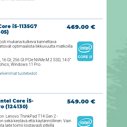
Core i5-1135G7
469.00 €
305)
lposti mukana kulkeva kannettava
 etsivät optimaalista liikkuvuutta matkoilla
, 16 Gt, 256 Gt PCIe NVMe M.2 SSD, 14.0''
raphics, Windows 11 Pro.
arkemmat tuotetiedot
tel Core i5-
549.00 €
o (124130)
toon. Lenovo ThinkPad T14 Gen 2 -
n sekä kestävä että käytännöllinen. Vain
 laite toimii loistavasti pitkillä