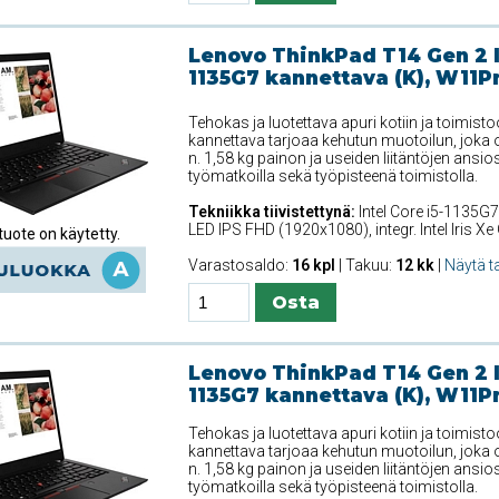
Lenovo ThinkPad T14 Gen 2 In
1135G7 kannettava (K), W11Pr
Tehokas ja luotettava apuri kotiin ja toimis
kannettava tarjoaa kehutun muotoilun, joka o
n. 1,58 kg painon ja useiden liitäntöjen ansiosta
työmatkoilla sekä työpisteenä toimistolla.
Tekniikka tiivistettynä:
Intel Core i5-1135G7
LED IPS FHD (1920x1080), integr. Intel Iris 
uote on käytetty.
Varastosaldo:
16 kpl
| Takuu:
12 kk
|
Näytä t
Lenovo ThinkPad T14 Gen 2 In
1135G7 kannettava (K), W11Pr
Tehokas ja luotettava apuri kotiin ja toimis
kannettava tarjoaa kehutun muotoilun, joka o
n. 1,58 kg painon ja useiden liitäntöjen ansiosta
työmatkoilla sekä työpisteenä toimistolla.