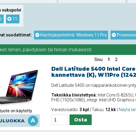
 sukupolvi
0.
11.
vat suodattimet:
Käyttöjärjestelmä: Windows 11 Pro
Prosessori
teet
nimen
,
päivityksen
tai
hinnan
mukaisesti.
Sivu
1
2
Dell Latitude 5400 Intel Core
kannettava (K), W11Pro (124
Dell Latitude 5400 on näppäränkokoinen yrit
Tekniikka tiivistettynä:
Intel Core i5-8265U,
FHD (1920x1080), integr. Intel UHD Graphic
Varastosaldo:
3 kpl
| Takuu:
12 kk
|
Näytä ta
uote on käytetty.