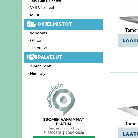
Tulostintarvikkeet
VESA-telineet
Muut
OHJELMISTOT
Tämä t
Windows
Office
Tietoturva
PALVELUT
Asennukset
Huoltotyöt
Tämä t