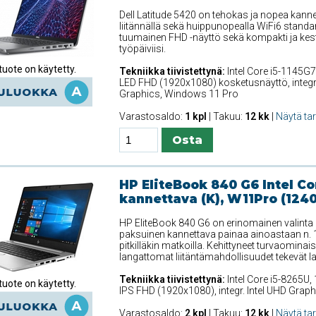
Dell Latitude 5420 on tehokas ja nopea kanne
liitännällä sekä huippunopealla WiFi6 standar
tuumainen FHD -näyttö sekä kompakti ja kest
työpäiviisi.
uote on käytetty.
Tekniikka tiivistettynä:
Intel Core i5-1145G7
LED FHD (1920x1080) kosketusnäyttö, integr. De
Graphics, Windows 11 Pro
Varastosaldo:
1 kpl
| Takuu:
12 kk
|
Näytä ta
HP EliteBook 840 G6 Intel Co
kannettava (K), W11Pro (124
HP EliteBook 840 G6 on erinomainen valinta 
paksuinen kannettava painaa ainoastaan n. 1
pitkilläkin matkoilla. Kehittyneet turvaominais
langattomat liitäntämahdollisuudet tekevät la
Tekniikka tiivistettynä:
Intel Core i5-8265U,
uote on käytetty.
IPS FHD (1920x1080), integr. Intel UHD Grap
Varastosaldo:
2 kpl
| Takuu:
12 kk
|
Näytä ta