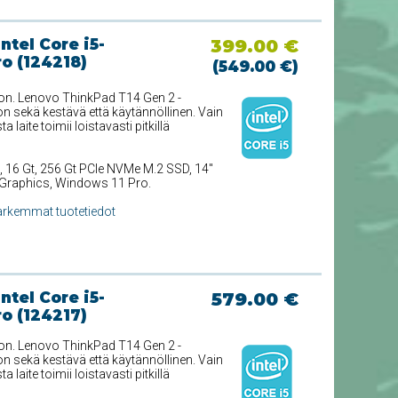
tel Core i5-
399.00 €
o (124218)
(549.00 €)
toon. Lenovo ThinkPad T14 Gen 2 -
n sekä kestävä että käytännöllinen. Vain
 laite toimii loistavasti pitkillä
, 16 Gt, 256 Gt PCIe NVMe M.2 SSD, 14''
Xe Graphics, Windows 11 Pro.
arkemmat tuotetiedot
tel Core i5-
579.00 €
o (124217)
toon. Lenovo ThinkPad T14 Gen 2 -
n sekä kestävä että käytännöllinen. Vain
 laite toimii loistavasti pitkillä