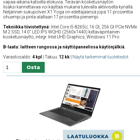
vapaa-aikana katsella elokuvia. Terävän kosketusnäytön
lisäksi kannettavaa voi käyttää mukana tulevalla aktiivisella kynällä.
Neljännen sukupolven X1 Yoga on edeltäjäänsä jopa 11 prosenttia
ohuempi ja pinta-alaltaan 17 prosenttia pienempi.
Tekniikka tiivistettynä:
Intel Core i5-8265U, 16 Gt, 256 Gt PCIe NVMe
M.2 SSD, 14.0'' LED IPS WQHD (2560x1440) kiiltäväpintainen
kosketusnäyttö, integr. Intel UHD Graphics, Windows 11 Pro
B-laatu: laitteen rungossa ja näyttöpaneelissa käytönjälkiä.
Varastosaldo:
4 kpl
| Takuu:
12 kk
|
Näytä tarkemmat tuotetiedot