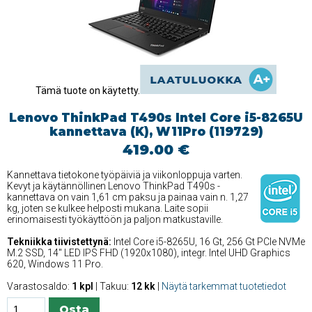
Tämä tuote on käytetty.
Lenovo ThinkPad T490s Intel Core i5-8265U
kannettava (K), W11Pro (119729)
419.00 €
Kannettava tietokone työpäiviä ja viikonloppuja varten.
Kevyt ja käytännöllinen Lenovo ThinkPad T490s -
kannettava on vain 1,61 cm paksu ja painaa vain n. 1,27
kg, joten se kulkee helposti mukana. Laite sopii
erinomaisesti työkäyttöön ja paljon matkustaville.
Tekniikka tiivistettynä:
Intel Core i5-8265U, 16 Gt, 256 Gt PCIe NVMe
M.2 SSD, 14'' LED IPS FHD (1920x1080), integr. Intel UHD Graphics
620, Windows 11 Pro.
Varastosaldo:
1 kpl
| Takuu:
12 kk
|
Näytä tarkemmat tuotetiedot