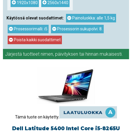
1920x1080
2560x1440
Käytössä olevat suodattimet:
Painoluokka: alle 1,5 kg
Prosessorimalli: i5
Prosessorin sukupolvi: 8.
Poista kaikki suodattimet
Järjestä tuotteet
nimen
,
päivityksen
tai
hinnan
mukaisesti.
Tämä tuote on käytetty.
Dell Latitude 5400 Intel Core i5-8265U