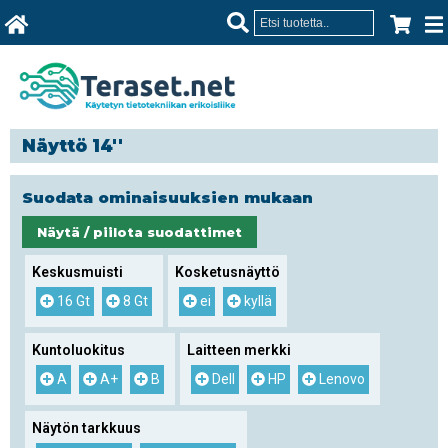
Näyttö 14''
Suodata ominaisuuksien mukaan
Näytä / piilota suodattimet
Keskusmuisti
Kosketusnäyttö
16 Gt
8 Gt
ei
kyllä
Kuntoluokitus
Laitteen merkki
A
A+
B
Dell
HP
Lenovo
Näytön tarkkuus