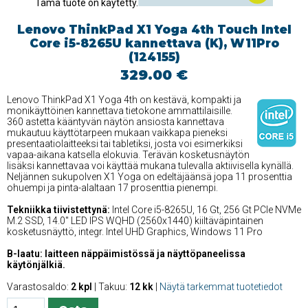
Tämä tuote on käytetty.
Lenovo ThinkPad X1 Yoga 4th Touch Intel
Core i5-8265U kannettava (K), W11Pro
(124155)
329.00 €
Lenovo ThinkPad X1 Yoga 4th on kestävä, kompakti ja
monikäyttöinen kannettava tietokone ammattilaisille.
360 astetta kääntyvän näytön ansiosta kannettava
mukautuu käyttötarpeen mukaan vaikkapa pieneksi
presentaatiolaitteeksi tai tabletiksi, josta voi esimerkiksi
vapaa-aikana katsella elokuvia. Terävän kosketusnäytön
lisäksi kannettavaa voi käyttää mukana tulevalla aktiivisella kynällä.
Neljännen sukupolven X1 Yoga on edeltäjäänsä jopa 11 prosenttia
ohuempi ja pinta-alaltaan 17 prosenttia pienempi.
Tekniikka tiivistettynä:
Intel Core i5-8265U, 16 Gt, 256 Gt PCIe NVMe
M.2 SSD, 14.0'' LED IPS WQHD (2560x1440) kiiltäväpintainen
kosketusnäyttö, integr. Intel UHD Graphics, Windows 11 Pro
B-laatu: laitteen näppäimistössä ja näyttöpaneelissa
käytönjälkiä.
Varastosaldo:
2 kpl
| Takuu:
12 kk
|
Näytä tarkemmat tuotetiedot