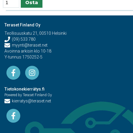
Teraset Finland Oy
Teollisuuskatu 21, 00510 Helsinki
(09) 533 780
myynti@teraset.net
Avoinna arkisin klo 10-18
Y-tunnus 1750252-5
Tietokonekierrätys.fi
Powered by Teraset Finland Oy
kierratys@teraset.net