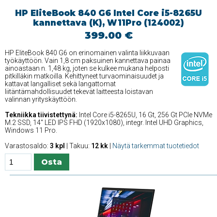
HP EliteBook 840 G6 Intel Core i5-8265U
kannettava (K), W11Pro (124002)
399.00 €
HP EliteBook 840 G6 on erinomainen valinta liikkuvaan
työkäyttöön. Vain 1,8 cm paksuinen kannettava painaa
ainoastaan n. 1,48 kg, joten se kulkee mukana helposti
pitkilläkin matkoilla. Kehittyneet turvaominaisuudet ja
kattavat langalliset sekä langattomat
liitäntämahdollisuudet tekevät laitteesta loistavan
valinnan yrityskäyttöön.
Tekniikka tiivistettynä:
Intel Core i5-8265U, 16 Gt, 256 Gt PCIe NVMe
M.2 SSD, 14'' LED IPS FHD (1920x1080), integr. Intel UHD Graphics,
Windows 11 Pro.
Varastosaldo:
3 kpl
| Takuu:
12 kk
|
Näytä tarkemmat tuotetiedot