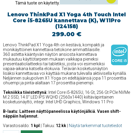
Tämä tuote on käytetty.
Lenovo ThinkPad X1 Yoga 4th Touch Intel
Core i5-8265U kannettava (K), W11Pro
(124158)
299.00 €
Lenovo ThinkPad X1 Yoga 4th on kestävä, kompakti ja
monikäyttöinen kannettava tietokone ammattilaisille.
360 astetta kääntyvän näytön ansiosta kannettava
mukautuu käyttötarpeen mukaan vaikkapa pieneksi
presentaatiolaitteeksi tai tabletiksi, josta voi esimerkiksi
vapaa-aikana katsella elokuvia. Terävän kosketusnäytön
lisäksi kannettavaa voi käyttää mukana tulevalla aktiivisella kynällä.
Neljännen sukupolven X1 Yoga on edeltäjäänsä jopa 11 prosenttia
ohuempi ja pinta-alaltaan 17 prosenttia pienempi.
Tekniikka tiivistettynä:
Intel Core i5-8265U, 16 Gt, 256 Gt PCIe NVMe
M.2 SSD, 14.0'' LED IPS WQHD (2560x1440) kiiltäväpintainen
kosketusnäyttö, integr. Intel UHD Graphics, Windows 11 Pro
B-laatu: Laitteen näyttöpaneelissa käytönjälkiä. Vasen shift-
näppäin haljennut.
Varastosaldo:
1 kpl
| Takuu:
12 kk
|
Näytä tarkemmat tuotetiedot