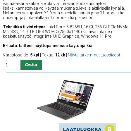
vapaa-aikana katsella elokuvia. Terävän kosketusnäytön
lisäksi kannettavaa voi käyttää mukana tulevalla aktiivisella kynällä.
Neljännen sukupolven X1 Yoga on edeltäjäänsä jopa 11 prosenttia
ohuempi ja pinta-alaltaan 17 prosenttia pienempi.
Tekniikka tiivistettynä:
Intel Core i5-8265U, 16 Gt, 256 Gt PCIe NVMe
M.2 SSD, 14.0'' LED IPS WQHD (2560x1440) kiiltäväpintainen
kosketusnäyttö, integr. Intel UHD Graphics, Windows 11 Pro
B-laatu: laitteen näyttöpaneelissa käytönjälkiä.
Varastosaldo:
5 kpl
| Takuu:
12 kk
|
Näytä tarkemmat tuotetiedot