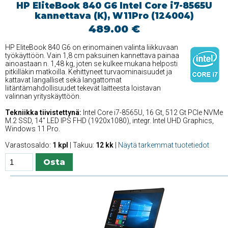
HP EliteBook 840 G6 Intel Core i7-8565U
kannettava (K), W11Pro (124004)
489.00 €
HP EliteBook 840 G6 on erinomainen valinta liikkuvaan
työkäyttöön. Vain 1,8 cm paksuinen kannettava painaa
ainoastaan n. 1,48 kg, joten se kulkee mukana helposti
pitkilläkin matkoilla. Kehittyneet turvaominaisuudet ja
kattavat langalliset sekä langattomat
liitäntämahdollisuudet tekevät laitteesta loistavan
valinnan yrityskäyttöön.
Tekniikka tiivistettynä:
Intel Core i7-8565U, 16 Gt, 512 Gt PCIe NVMe
M.2 SSD, 14'' LED IPS FHD (1920x1080), integr. Intel UHD Graphics,
Windows 11 Pro.
Varastosaldo:
1 kpl
| Takuu:
12 kk
|
Näytä tarkemmat tuotetiedot