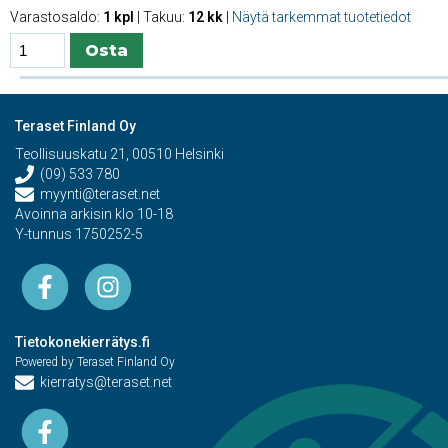
Varastosaldo:
1 kpl
| Takuu:
12 kk
|
Näytä tarkemmat tuotetiedot
Teraset Finland Oy
Teollisuuskatu 21, 00510 Helsinki
(09) 533 780
myynti@teraset.net
Avoinna arkisin klo 10-18
Y-tunnus 1750252-5
Tietokonekierrätys.fi
Powered by Teraset Finland Oy
kierratys@teraset.net