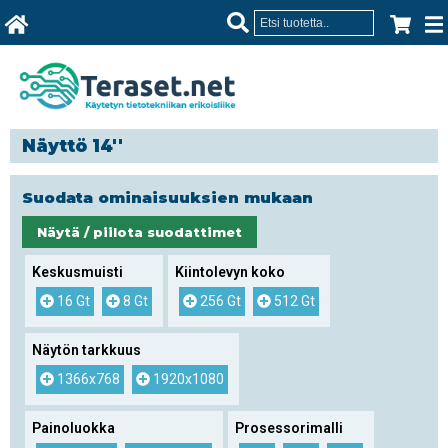
Näyttö 14''
Suodata ominaisuuksien mukaan
Näytä / piilota suodattimet
Keskusmuisti
Kiintolevyn koko
16 Gt
8 Gt
256 Gt
512 Gt
Näytön tarkkuus
1366x768
1920x1080
Painoluokka
Prosessorimalli