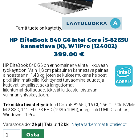
Tämä tuote on käytetty.
HP EliteBook 840 G6 Intel Core i5-8265U
kannettava (K), W11Pro (124002)
399.00 €
HP EliteBook 840 G6 on erinomainen valinta liikkuvaan
työkäyttöön. Vain 1,8 cm paksuinen kannettava painaa
ainoastaan n. 1,48 kg, joten se kulkee mukana helposti
pitkilläkin matkoilla. Kehittyneet turvaominaisuudet ja
kattavat langalliset sekä langattomat
liitäntämahdollisuudet tekevät laitteesta loistavan
valinnan yrityskäyttöön.
Tekniikka tiivistettynä:
Intel Core i5-8265U, 16 Gt, 256 Gt PCIe NVMe
M.2 SSD, 14'' LED IPS FHD (1920x1080), integr. Intel UHD Graphics,
Windows 11 Pro.
Varastosaldo:
2 kpl
| Takuu:
12 kk
|
Näytä tarkemmat tuotetiedot