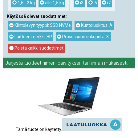
1,5 - 2 kg
alle 1,5 kg
i3
i5
i7
Käytössä olevat suodattimet:
Kiintolevyn tyyppi: SSD NVMe
Kuntoluokitus: A
Laitteen merkki: HP
Prosessorin sukupolvi: 8.
Poista kaikki suodattimet
Järjestä tuotteet
nimen
,
päivityksen
tai
hinnan
mukaisesti.
Tämä tuote on käytetty.