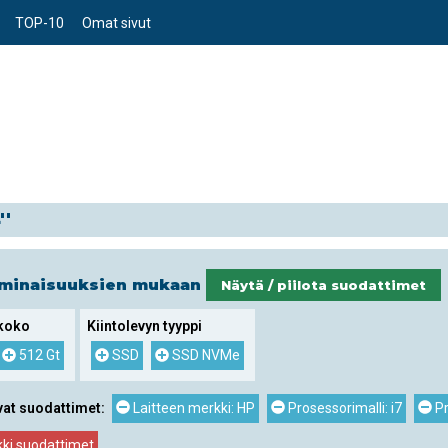
TOP-10
Omat sivut
''
ominaisuuksien mukaan
Näytä / piilota suodattimet
 koko
Kiintolevyn tyyppi
512 Gt
SSD
SSD NVMe
vat suodattimet:
Laitteen merkki: HP
Prosessorimalli: i7
Pr
kki suodattimet