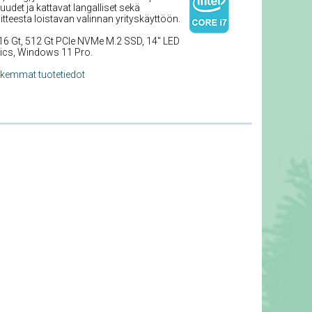
uudet ja kattavat langalliset sekä
itteesta loistavan valinnan yrityskäyttöön.
 16 Gt, 512 Gt PCIe NVMe M.2 SSD, 14'' LED
hics, Windows 11 Pro.
rkemmat tuotetiedot