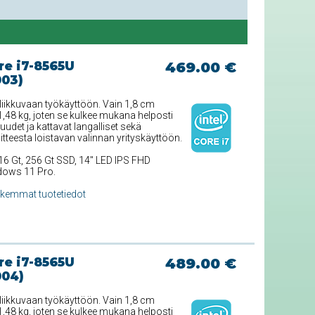
re i7-8565U
469.00 €
003)
liikkuvaan työkäyttöön. Vain 1,8 cm
,48 kg, joten se kulkee mukana helposti
uudet ja kattavat langalliset sekä
itteesta loistavan valinnan yrityskäyttöön.
16 Gt, 256 Gt SSD, 14'' LED IPS FHD
ndows 11 Pro.
rkemmat tuotetiedot
re i7-8565U
489.00 €
004)
liikkuvaan työkäyttöön. Vain 1,8 cm
,48 kg, joten se kulkee mukana helposti