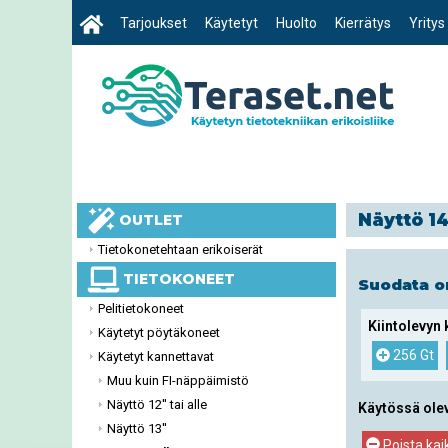
Tarjoukset
Käytetyt
Huolto
Kierrätys
Yritys
Näyttö 14
OUTLET
Tietokonetehtaan erikoiserät
TIETOKONEET
Suodata 
Pelitietokoneet
Kiintolevyn
Käytetyt pöytäkoneet
256 Gt
Käytetyt kannettavat
Muu kuin FI-näppäimistö
Näyttö 12'' tai alle
Käytössä ole
Näyttö 13''
Poista kai