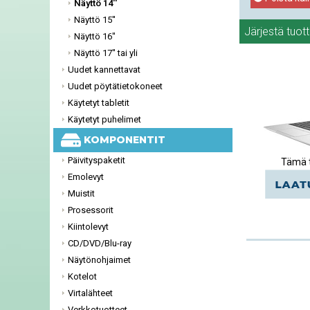
Näyttö 14''
Näyttö 15''
Järjestä tuot
Näyttö 16''
Näyttö 17'' tai yli
Uudet kannettavat
Uudet pöytätietokoneet
Käytetyt tabletit
Käytetyt puhelimet
KOMPONENTIT
Päivityspaketit
Tämä t
Emolevyt
Muistit
Prosessorit
Kiintolevyt
CD/DVD/Blu-ray
Näytönohjaimet
Kotelot
Virtalähteet
Verkkotuotteet