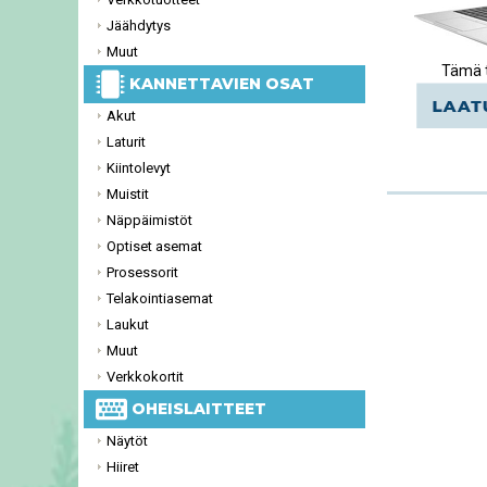
Jäähdytys
Muut
Tämä t
KANNETTAVIEN OSAT
Akut
Laturit
Kiintolevyt
Muistit
Näppäimistöt
Optiset asemat
Prosessorit
Telakointiasemat
Laukut
Muut
Verkkokortit
OHEISLAITTEET
Näytöt
Hiiret