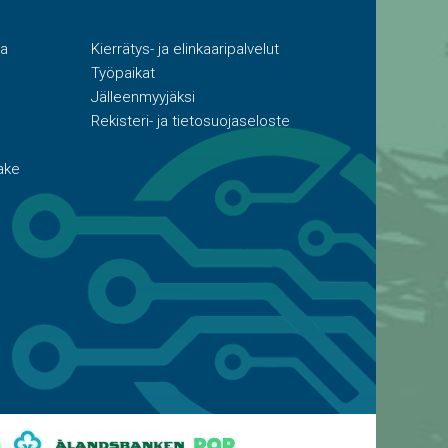
ta
Kierrätys- ja elinkaaripalvelut
Työpaikat
Jälleenmyyjäksi
Rekisteri- ja tietosuojaseloste
ake