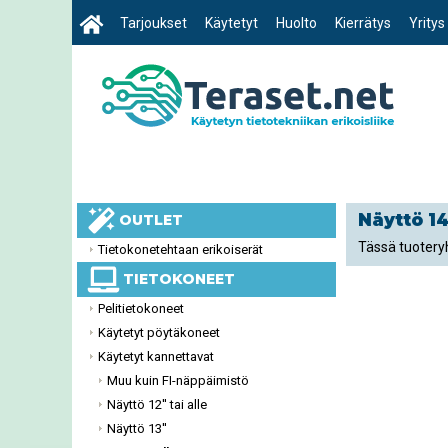
Tarjoukset
Käytetyt
Huolto
Kierrätys
Yritys
Näyttö 14
OUTLET
Tässä tuoteryh
Tietokonetehtaan erikoiserät
TIETOKONEET
Pelitietokoneet
Käytetyt pöytäkoneet
Käytetyt kannettavat
Muu kuin FI-näppäimistö
Näyttö 12'' tai alle
Näyttö 13''