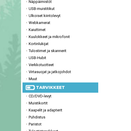
Näppäimistöt
USB-muistitikut
Ulkoiset kiintolevyt
Webkamerat
Kaiuttimet
Kuulokkeet ja mikrofonit
Kortinlukijat
Tulostimet ja skannerit
USB-Hubit
Verkkotuotteet
Virtasuojat ja jatkojohdot
Muut
TARVIKKEET
CD/DVD-levyt
Muistikortit
Kaapelit ja adapterit
Puhdistus
Paristot