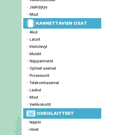
Jäähdytys
Muut
KANNETTAVIEN OSAT
Akut
Laturit
Kiintolevyt
Muistit
Näppäimistöt
Optiset asemat
Prosessorit
Telakointiasemat
Laukut
Muut
Verkkokortit
OHEISLAITTEET
Näytöt
Hiiret