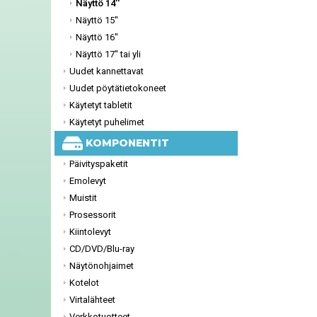
Näyttö 14''
Näyttö 15''
Näyttö 16''
Näyttö 17'' tai yli
Uudet kannettavat
Uudet pöytätietokoneet
Käytetyt tabletit
Käytetyt puhelimet
KOMPONENTIT
Päivityspaketit
Emolevyt
Muistit
Prosessorit
Kiintolevyt
CD/DVD/Blu-ray
Näytönohjaimet
Kotelot
Virtalähteet
Verkkotuotteet