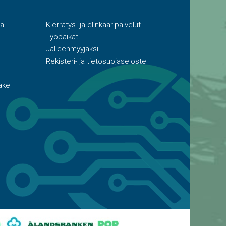
ta
Kierrätys- ja elinkaaripalvelut
Työpaikat
Jälleenmyyjäksi
Rekisteri- ja tietosuojaseloste
ake