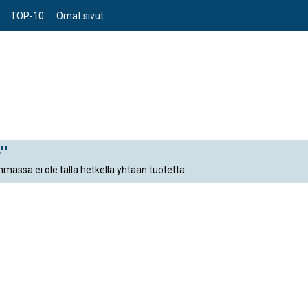
TOP-10
Omat sivut
''
mässä ei ole tällä hetkellä yhtään tuotetta.