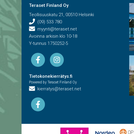
Teraset Finland Oy
Teollisuuskatu 21, 00510 Helsinki
(09) 533 780
myynti@teraset.net
Avoinna arkisin klo 10-18
Y-tunnus 1750252-5
Tietokonekierrätys.fi
Powered by Teraset Finland Oy
kierratys@teraset.net