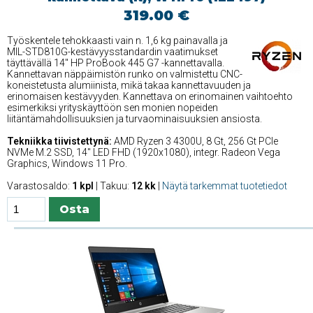
319.00 €
Työskentele tehokkaasti vain n. 1,6 kg painavalla ja
MIL-STD810G-kestävyysstandardin vaatimukset
täyttävällä 14'' HP ProBook 445 G7 -kannettavalla.
Kannettavan näppäimistön runko on valmistettu CNC-
koneistetusta alumiinista, mikä takaa kannettavuuden ja
erinomaisen kestävyyden. Kannettava on erinomainen vaihtoehto
esimerkiksi yrityskäyttöön sen monien nopeiden
liitäntämahdollisuuksien ja turvaominaisuuksien ansiosta.
Tekniikka tiivistettynä:
AMD Ryzen 3 4300U, 8 Gt, 256 Gt PCIe
NVMe M.2 SSD, 14'' LED FHD (1920x1080), integr. Radeon Vega
Graphics, Windows 11 Pro.
Varastosaldo:
1 kpl
| Takuu:
12 kk
|
Näytä tarkemmat tuotetiedot