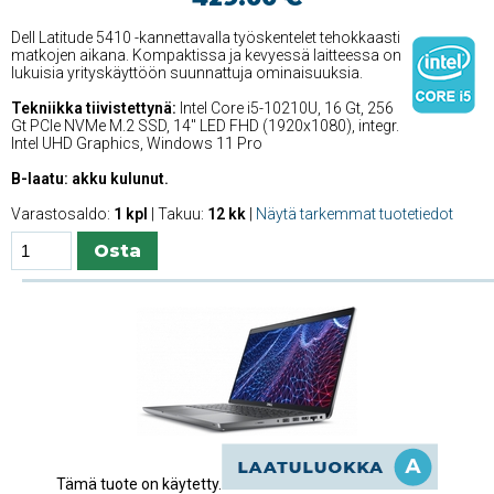
Dell Latitude 5410 -kannettavalla työskentelet tehokkaasti
matkojen aikana. Kompaktissa ja kevyessä laitteessa on
lukuisia yrityskäyttöön suunnattuja ominaisuuksia.
Tekniikka tiivistettynä:
Intel Core i5-10210U, 16 Gt, 256
Gt PCIe NVMe M.2 SSD, 14'' LED FHD (1920x1080), integr.
Intel UHD Graphics, Windows 11 Pro
B-laatu: akku kulunut.
Varastosaldo:
1 kpl
| Takuu:
12 kk
|
Näytä tarkemmat tuotetiedot
Tämä tuote on käytetty.