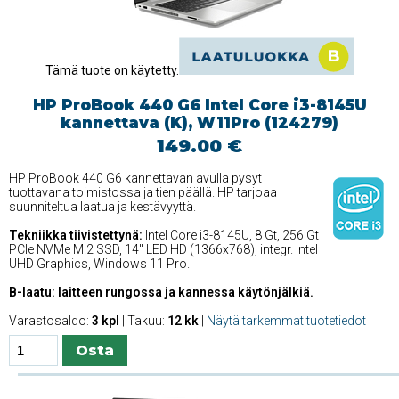
Tämä tuote on käytetty.
HP ProBook 440 G6 Intel Core i3-8145U
kannettava (K), W11Pro (124279)
149.00 €
HP ProBook 440 G6 kannettavan avulla pysyt
tuottavana toimistossa ja tien päällä. HP tarjoaa
suunniteltua laatua ja kestävyyttä.
Tekniikka tiivistettynä:
Intel Core i3-8145U, 8 Gt, 256 Gt
PCIe NVMe M.2 SSD, 14'' LED HD (1366x768), integr. Intel
UHD Graphics, Windows 11 Pro.
B-laatu: laitteen rungossa ja kannessa käytönjälkiä.
Varastosaldo:
3 kpl
| Takuu:
12 kk
|
Näytä tarkemmat tuotetiedot