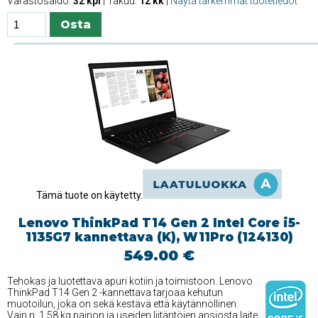
Varastosaldo:
32 kpl
| Takuu:
12 kk
|
Näytä tarkemmat tuotetiedot
Tämä tuote on käytetty.
Lenovo ThinkPad T14 Gen 2 Intel Core i5-
1135G7 kannettava (K), W11Pro (124130)
549.00 €
Tehokas ja luotettava apuri kotiin ja toimistoon. Lenovo
ThinkPad T14 Gen 2 -kannettava tarjoaa kehutun
muotoilun, joka on sekä kestävä että käytännöllinen.
Vain n. 1,58 kg painon ja useiden liitäntöjen ansiosta laite