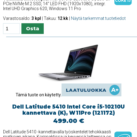
PCIe NVMe M.2 SSD, 14'' LED FHD (1920x1080), integr.
Intel UHD Graphics 620, Windows 11 Pro
Varastosaldo:
3 kpl
| Takuu:
12 kk
|
Näytä tarkemmat tuotetiedot
Tämä tuote on käytetty.
Dell Latitude 5410 Intel Core i5-10210U
kannettava (K), W11Pro (121172)
499.00 €
Dell Latitude 5410 -kannettavalla työskentelet tehokkaasti
matkojen aikana. Kompaktissa ja kevyessä laitteessa on