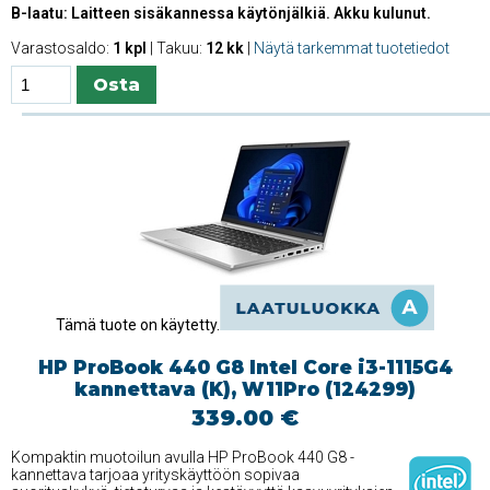
B-laatu: Laitteen sisäkannessa käytönjälkiä. Akku kulunut.
Varastosaldo:
1 kpl
| Takuu:
12 kk
|
Näytä tarkemmat tuotetiedot
Tämä tuote on käytetty.
HP ProBook 440 G8 Intel Core i3-1115G4
kannettava (K), W11Pro (124299)
339.00 €
Kompaktin muotoilun avulla HP ProBook 440 G8 -
kannettava tarjoaa yrityskäyttöön sopivaa