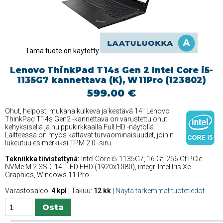
Tämä tuote on käytetty.
Lenovo ThinkPad T14s Gen 2 Intel Core i5-
1135G7 kannettava (K), W11Pro (123802)
599.00 €
Ohut, helposti mukana kulkeva ja kestävä 14'' Lenovo
ThinkPad T14s Gen2 -kannettava on varustettu ohut
kehyksisellä ja huippukirkkaalla Full HD -näytöllä.
Laitteessa on myös kattavat turvaominaisuudet, joihin
lukeutuu esimerkiksi TPM 2.0 -siru.
Tekniikka tiivistettynä:
Intel Core i5-1135G7, 16 Gt, 256 Gt PCIe
NVMe M.2 SSD, 14'' LED FHD (1920x1080), integr. Intel Iris Xe
Graphics, Windows 11 Pro.
Varastosaldo:
4 kpl
| Takuu:
12 kk
|
Näytä tarkemmat tuotetiedot