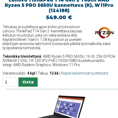
Ryzen 5 PRO 5650U kannettava (K), W11Pro
(124188)
549.00 €
Tehokas ja luotettava apuri kotiin ja toimistoon.
Lenovo ThinkPad T14 Gen 2 -kannettava tarjoaa
kehutun muotoilun, joka on sekä kestävä että
käytännöllinen. Vain n. 1,58 kg painon ja useiden
liitäntöjen ansiosta laite toimii loistavasti pitkillä työmatkoilla sekä
työpisteenä toimistolla.
Tekniikka tiivistettynä:
AMD Ryzen 5 PRO 5650U, 16 Gt, 256 Gt PCIe
NVMe M.2 SSD, 14'' LED IPS FHD (1920x1080) kosketusnäyttö,
integr. AMD Radeon Graphics, Windows 11 Pro.
Varastosaldo:
4 kpl
| Takuu:
12 kk
|
Näytä tarkemmat tuotetiedot