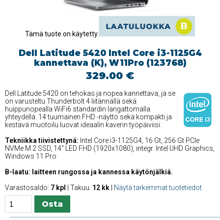
Tämä tuote on käytetty.
Dell Latitude 5420 Intel Core i3-1125G4
kannettava (K), W11Pro (123768)
329.00 €
Dell Latitude 5420 on tehokas ja nopea kannettava, ja se
on varusteltu Thunderbolt 4 liitännällä sekä
huippunopealla WiFi6 standardin langattomalla
yhteydellä. 14 tuumainen FHD -näyttö sekä kompakti ja
kestävä muotoilu luovat ideaalin kaverin työpäiviisi.
Tekniikka tiivistettynä:
Intel Core i3-1125G4, 16 Gt, 256 Gt PCIe
NVMe M.2 SSD, 14'' LED FHD (1920x1080), integr. Intel UHD Graphics,
Windows 11 Pro
B-laatu: laitteen rungossa ja kannessa käytönjälkiä.
Varastosaldo:
7 kpl
| Takuu:
12 kk
|
Näytä tarkemmat tuotetiedot