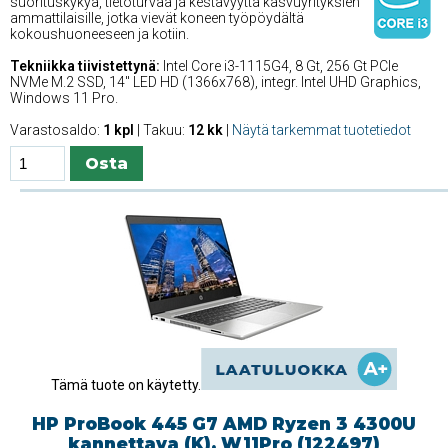
suorituskykyä, tietoturvaa ja kestävyyttä kasvuyrityksien
ammattilaisille, jotka vievät koneen työpöydältä
kokoushuoneeseen ja kotiin.
Tekniikka tiivistettynä:
Intel Core i3-1115G4, 8 Gt, 256 Gt PCIe
NVMe M.2 SSD, 14'' LED HD (1366x768), integr. Intel UHD Graphics,
Windows 11 Pro.
Varastosaldo:
1 kpl
| Takuu:
12 kk
|
Näytä tarkemmat tuotetiedot
Tämä tuote on käytetty.
HP ProBook 445 G7 AMD Ryzen 3 4300U
kannettava (K), W11Pro (122497)