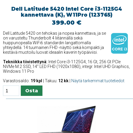
Dell Latitude 5420 Intel Core i3-1125G4
kannettava (K), W11Pro (123765)
399.00 €
Dell Latitude 5420 on tehokas ja nopea kannettava, ja se
on varusteltu Thunderbolt 4 liitännällä sekä
huippunopealla WiFi6 standardin langattomalla
yhteydellä. 14 tuumainen FHD -näyttö sekä kompakti ja
kestävä muotoilu luovat ideaalin kaverin työpäiviisi.
Tekniikka tiivistettynä:
Intel Core i3-1125G4, 16 Gt, 256 Gt PCIe
NVMe M.2 SSD, 14'' LED FHD (1920x1080), integr. Intel UHD Graphics,
Windows 11 Pro
Varastosaldo:
19 kpl
| Takuu:
12 kk
|
Näytä tarkemmat tuotetiedot