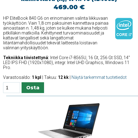
469.00 €
HP EliteBook 840 G6 on erinomainen valinta liikkuvaan
työkäyttöön. Vain 1,8 cm paksuinen kannettava painaa
ainoastaan n. 1,48 kg, joten se kulkee mukana helposti
pitkilläkin matkoilla. Kehittyneet turvaominaisuudet ja
kattavat langalliset sekä langattomat
liitäntämahdollisuudet tekevät laitteesta loistavan
valinnan yrityskäyttöön.
Tekniikka tiivistettynä:
Intel Core i7-8565U, 16 Gt, 256 Gt SSD, 14''
LED IPS FHD (1920x1080), integr. Intel UHD Graphics, Windows 11
Pro.
Varastosaldo:
1 kpl
| Takuu:
12 kk
|
Näytä tarkemmat tuotetiedot