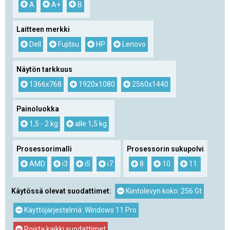
A
A+
B
Laitteen merkki
Dell
Fujitsu
HP
Lenovo
Näytön tarkkuus
1366x768
1920x1080
2560x1440
Painoluokka
1,5 - 2 kg
alle 1,5 kg
Prosessorimalli
Prosessorin sukupolvi
AMD
i3
i5
i7
8.
10.
11.
Käytössä olevat suodattimet:
Kiintolevyn koko: 256 Gt
Käyttöjärjestelmä: Windows 11 Pro
Poista kaikki suodattimet