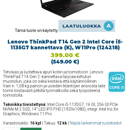
Tämä tuote on käytetty.
Lenovo ThinkPad T14 Gen 2 Intel Core i5-
1135G7 kannettava (K), W11Pro (124218)
399.00 €
(549.00 €)
Tehokas ja luotettava apuri kotiin ja toimistoon. Lenovo
ThinkPad T14 Gen 2 -kannettava tarjoaa kehutun
muotoilun, joka on sekä kestävä että käytännöllinen.
Vain n. 1,58 kg painon ja useiden liitäntöjen ansiosta laite
toimii loistavasti pitkillä työmatkoilla sekä työpisteenä
toimistolla.
Tekniikka tiivistettynä:
Intel Core i5-1135G7, 16 Gt, 256 Gt PCIe
NVMe M.2 SSD, 14'' LED IPS FHD (1920x1080), integr. Intel Iris Xe
Graphics, Windows 11 Pro.
Varastosaldo:
16 kpl
| Takuu:
12 kk
|
Näytä tarkemmat tuotetiedot