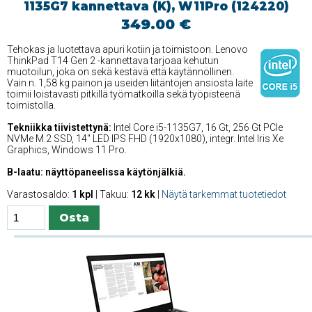
1135G7 kannettava (K), W11Pro (124220)
349.00 €
Tehokas ja luotettava apuri kotiin ja toimistoon. Lenovo
ThinkPad T14 Gen 2 -kannettava tarjoaa kehutun
muotoilun, joka on sekä kestävä että käytännöllinen.
Vain n. 1,58 kg painon ja useiden liitäntöjen ansiosta laite
toimii loistavasti pitkillä työmatkoilla sekä työpisteenä
toimistolla.
Tekniikka tiivistettynä:
Intel Core i5-1135G7, 16 Gt, 256 Gt PCIe
NVMe M.2 SSD, 14'' LED IPS FHD (1920x1080), integr. Intel Iris Xe
Graphics, Windows 11 Pro.
B-laatu: näyttöpaneelissa käytönjälkiä.
Varastosaldo:
1 kpl
| Takuu:
12 kk
|
Näytä tarkemmat tuotetiedot