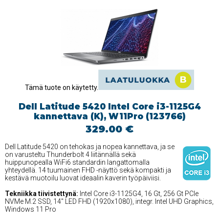
Tämä tuote on käytetty.
Dell Latitude 5420 Intel Core i3-1125G4
kannettava (K), W11Pro (123766)
329.00 €
Dell Latitude 5420 on tehokas ja nopea kannettava, ja se
on varusteltu Thunderbolt 4 liitännällä sekä
huippunopealla WiFi6 standardin langattomalla
yhteydellä. 14 tuumainen FHD -näyttö sekä kompakti ja
kestävä muotoilu luovat ideaalin kaverin työpäiviisi.
Tekniikka tiivistettynä:
Intel Core i3-1125G4, 16 Gt, 256 Gt PCIe
NVMe M.2 SSD, 14'' LED FHD (1920x1080), integr. Intel UHD Graphics,
Windows 11 Pro