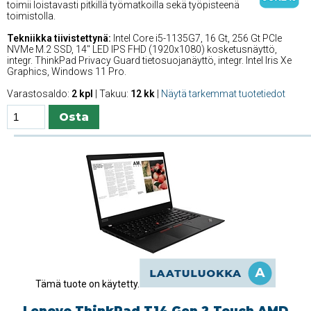
toimii loistavasti pitkillä työmatkoilla sekä työpisteenä
toimistolla.
Tekniikka tiivistettynä:
Intel Core i5-1135G7, 16 Gt, 256 Gt PCIe
NVMe M.2 SSD, 14'' LED IPS FHD (1920x1080) kosketusnäyttö,
integr. ThinkPad Privacy Guard tietosuojanäyttö, integr. Intel Iris Xe
Graphics, Windows 11 Pro.
Varastosaldo:
2 kpl
| Takuu:
12 kk
|
Näytä tarkemmat tuotetiedot
Tämä tuote on käytetty.
Lenovo ThinkPad T14 Gen 2 Touch AMD