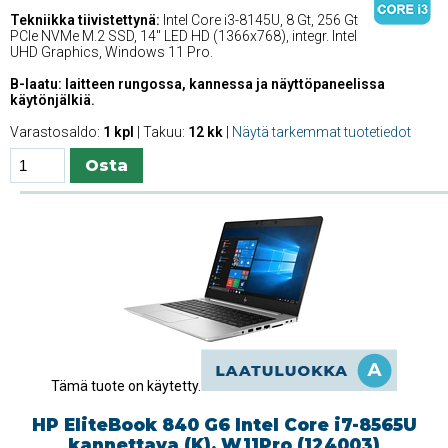
Tekniikka tiivistettynä:
Intel Core i3-8145U, 8 Gt, 256 Gt
PCIe NVMe M.2 SSD, 14'' LED HD (1366x768), integr. Intel
UHD Graphics, Windows 11 Pro.
B-laatu: laitteen rungossa, kannessa ja näyttöpaneelissa
käytönjälkiä.
Varastosaldo:
1 kpl
| Takuu:
12 kk
|
Näytä tarkemmat tuotetiedot
Tämä tuote on käytetty.
HP EliteBook 840 G6 Intel Core i7-8565U
kannettava (K), W11Pro (124003)