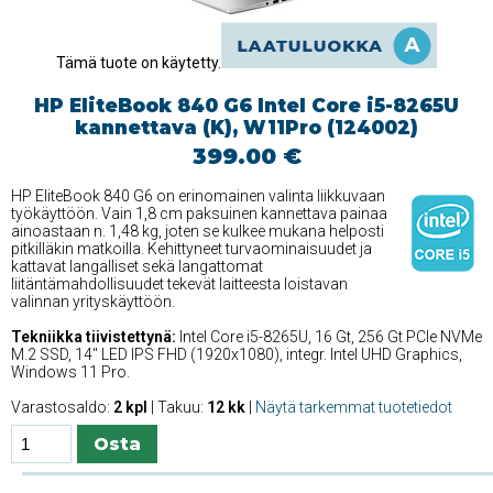
Tämä tuote on käytetty.
HP EliteBook 840 G6 Intel Core i5-8265U
kannettava (K), W11Pro (124002)
399.00 €
HP EliteBook 840 G6 on erinomainen valinta liikkuvaan
työkäyttöön. Vain 1,8 cm paksuinen kannettava painaa
ainoastaan n. 1,48 kg, joten se kulkee mukana helposti
pitkilläkin matkoilla. Kehittyneet turvaominaisuudet ja
kattavat langalliset sekä langattomat
liitäntämahdollisuudet tekevät laitteesta loistavan
valinnan yrityskäyttöön.
Tekniikka tiivistettynä:
Intel Core i5-8265U, 16 Gt, 256 Gt PCIe NVMe
M.2 SSD, 14'' LED IPS FHD (1920x1080), integr. Intel UHD Graphics,
Windows 11 Pro.
Varastosaldo:
2 kpl
| Takuu:
12 kk
|
Näytä tarkemmat tuotetiedot