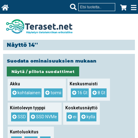
Näyttö 14''
Suodata ominaisuuksien mukaan
Näytä / piilota suodattimet
Akku
Keskusmuisti
kohtalainen
toimii
16 Gt
8 Gt
Kiintolevyn tyyppi
Kosketusnäyttö
SSD
SSD NVMe
ei
kyllä
Kuntoluokitus