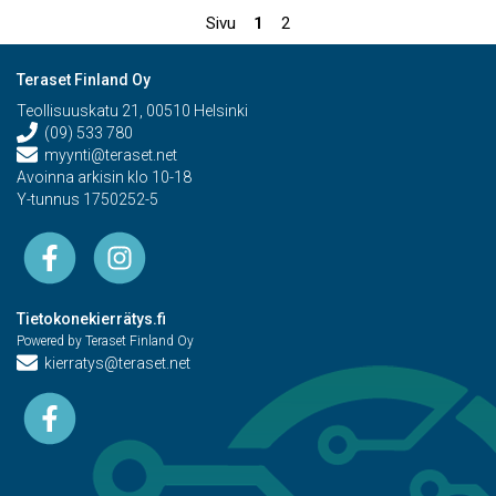
Sivu
1
2
Teraset Finland Oy
Teollisuuskatu 21, 00510 Helsinki
(09) 533 780
myynti@teraset.net
Avoinna arkisin klo 10-18
Y-tunnus 1750252-5
Tietokonekierrätys.fi
Powered by Teraset Finland Oy
kierratys@teraset.net