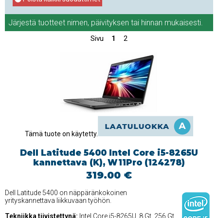
Järjestä tuotteet
nimen
,
päivityksen
tai
hinnan
mukaisesti.
Sivu
1
2
Tämä tuote on käytetty.
Dell Latitude 5400 Intel Core i5-8265U
kannettava (K), W11Pro (124278)
319.00 €
Dell Latitude 5400 on näppäränkokoinen
yrityskannettava liikkuvaan työhön.
Tekniikka tiivistettynä:
Intel Core i5-8265U, 8 Gt, 256 Gt