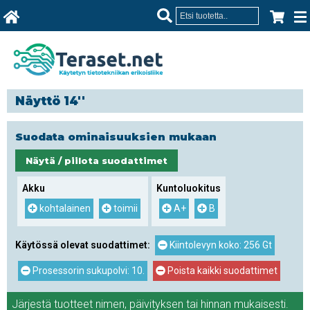
Näyttö 14''
Suodata ominaisuuksien mukaan
Näytä / piilota suodattimet
Akku
Kuntoluokitus
kohtalainen
toimii
A+
B
Käytössä olevat suodattimet:
Kiintolevyn koko: 256 Gt
Prosessorin sukupolvi: 10.
Poista kaikki suodattimet
Järjestä tuotteet
nimen
,
päivityksen
tai
hinnan
mukaisesti.