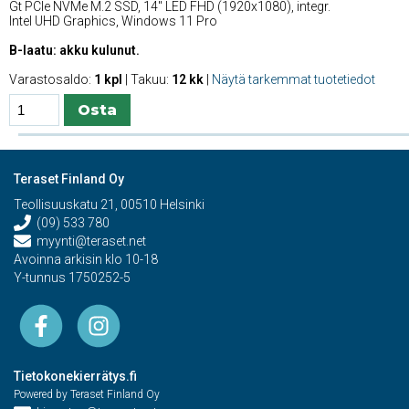
Gt PCIe NVMe M.2 SSD, 14'' LED FHD (1920x1080), integr.
Intel UHD Graphics, Windows 11 Pro
B-laatu: akku kulunut.
Varastosaldo:
1 kpl
| Takuu:
12 kk
|
Näytä tarkemmat tuotetiedot
Teraset Finland Oy
Teollisuuskatu 21, 00510 Helsinki
(09) 533 780
myynti@teraset.net
Avoinna arkisin klo 10-18
Y-tunnus 1750252-5
Tietokonekierrätys.fi
Powered by Teraset Finland Oy