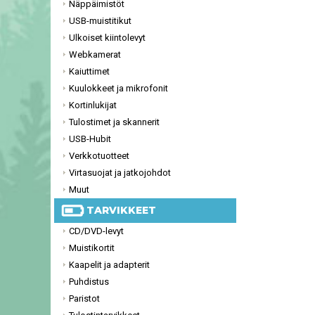
Näppäimistöt
USB-muistitikut
Ulkoiset kiintolevyt
Webkamerat
Kaiuttimet
Kuulokkeet ja mikrofonit
Kortinlukijat
Tulostimet ja skannerit
USB-Hubit
Verkkotuotteet
Virtasuojat ja jatkojohdot
Muut
TARVIKKEET
CD/DVD-levyt
Muistikortit
Kaapelit ja adapterit
Puhdistus
Paristot