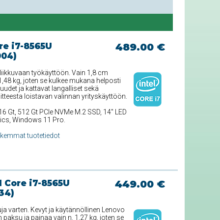
re i7-8565U
489.00 €
004)
liikkuvaan työkäyttöön. Vain 1,8 cm
,48 kg, joten se kulkee mukana helposti
uudet ja kattavat langalliset sekä
itteesta loistavan valinnan yrityskäyttöön.
 16 Gt, 512 Gt PCIe NVMe M.2 SSD, 14'' LED
hics, Windows 11 Pro.
rkemmat tuotetiedot
 Core i7-8565U
449.00 €
34)
ja varten. Kevyt ja käytännöllinen Lenovo
aksu ja painaa vain n. 1,27 kg, joten se