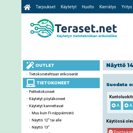
Tarjoukset
Käytetyt
Huolto
Kierrätys
Yritys
Näyttö 14
OUTLET
Tietokonetehtaan erikoiserät
TIETOKONEET
Suodata 
Pelitietokoneet
Kuntoluokit
Käytetyt pöytäkoneet
A
A
Käytetyt kannettavat
Muu kuin FI-näppäimistö
Näyttö 12'' tai alle
Käytössä ole
Näyttö 13''
Poista kai