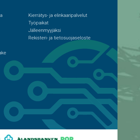
ta
Kierrätys- ja elinkaaripalvelut
Työpaikat
Jälleenmyyjäksi
Rekisteri- ja tietosuojaseloste
ake