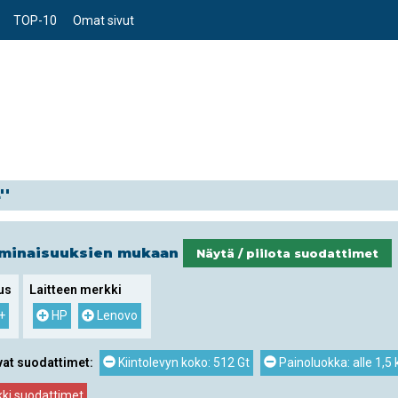
TOP-10
Omat sivut
''
ominaisuuksien mukaan
Näytä / piilota suodattimet
us
Laitteen merkki
+
HP
Lenovo
vat suodattimet:
Kiintolevyn koko: 512 Gt
Painoluokka: alle 1,5 
kki suodattimet