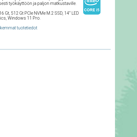
esti työkäyttöön ja paljon matkustaville.
 16 Gt, 512 Gt PCIe NVMe M.2 SSD, 14'' LED
hics, Windows 11 Pro.
rkemmat tuotetiedot