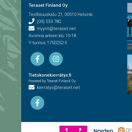
Teraset Finland Oy
Teollisuuskatu 21, 00510 Helsinki
(09) 533 780
myynti@teraset.net
Avoinna arkisin klo 10-18
Y-tunnus 1750252-5
Tietokonekierrätys.fi
Powered by Teraset Finland Oy
kierratys@teraset.net