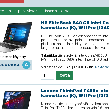
teet
nimen
,
päivityksen
tai
hinnan
mukaisesti.
HP EliteBook 840 G6 Intel Co
kannettava (K), W11Pro (124
HP EliteBook 840 G6 on erinomainen valinta 
paksuinen kannettava painaa ainoastaan n. 1
pitkilläkin matkoilla. Kehittyneet turvaominais
langattomat liitäntämahdollisuudet tekevät la
Tekniikka tiivistettynä:
Intel Core i7-8565U,
uote on käytetty.
IPS FHD (1920x1080), integr. Intel UHD Grap
Varastosaldo:
1 kpl
| Takuu:
12 kk
|
Näytä ta
Lenovo ThinkPad T490s Intel
kannettava (K), W11Pro (1212
Kannettava tietokone työpäiviä ja viikonloppu
ThinkPad T490s -kannettava on vain 1,61 cm p