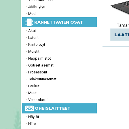
Jäähdytys
Muut
KANNETTAVIEN OSAT
Tämä t
Akut
Laturit
Kiintolevyt
Muistit
Näppäimistöt
Optiset asemat
Prosessorit
Telakointiasemat
Laukut
Muut
Verkkokortit
OHEISLAITTEET
Näytöt
Hiiret