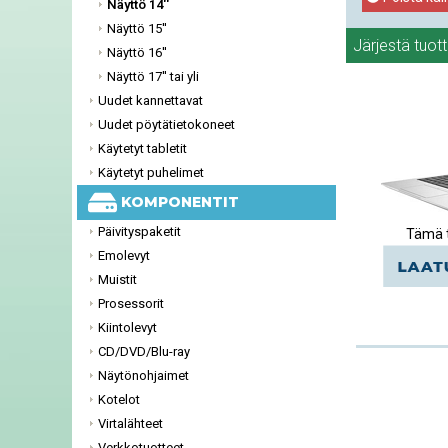
Näyttö 14''
Näyttö 15''
Järjestä tuot
Näyttö 16''
Näyttö 17'' tai yli
Uudet kannettavat
Uudet pöytätietokoneet
Käytetyt tabletit
Käytetyt puhelimet
KOMPONENTIT
Päivityspaketit
Tämä t
Emolevyt
Muistit
Prosessorit
Kiintolevyt
CD/DVD/Blu-ray
Näytönohjaimet
Kotelot
Virtalähteet
Verkkotuotteet