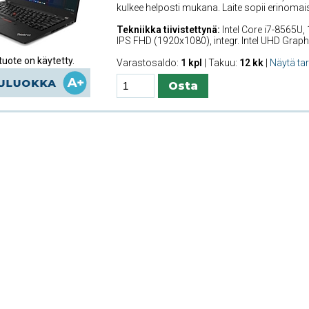
kulkee helposti mukana. Laite sopii erinomais
Tekniikka tiivistettynä:
Intel Core i7-8565U,
IPS FHD (1920x1080), integr. Intel UHD Grap
uote on käytetty.
Varastosaldo:
1 kpl
| Takuu:
12 kk
|
Näytä ta