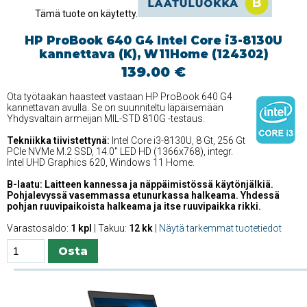
Tämä tuote on käytetty.
HP ProBook 640 G4 Intel Core i3-8130U
kannettava (K), W11Home (124302)
139.00 €
Ota työtaakan haasteet vastaan HP ProBook 640 G4
kannettavan avulla. Se on suunniteltu läpäisemään
Yhdysvaltain armeijan MIL-STD 810G -testaus.
Tekniikka tiivistettynä:
Intel Core i3-8130U, 8 Gt, 256 Gt
PCIe NVMe M.2 SSD, 14.0'' LED HD (1366x768), integr.
Intel UHD Graphics 620, Windows 11 Home.
B-laatu: Laitteen kannessa ja näppäimistössä käytönjälkiä.
Pohjalevyssä vasemmassa etunurkassa halkeama. Yhdessä
pohjan ruuvipaikoista halkeama ja itse ruuvipaikka rikki.
Varastosaldo:
1 kpl
| Takuu:
12 kk
|
Näytä tarkemmat tuotetiedot