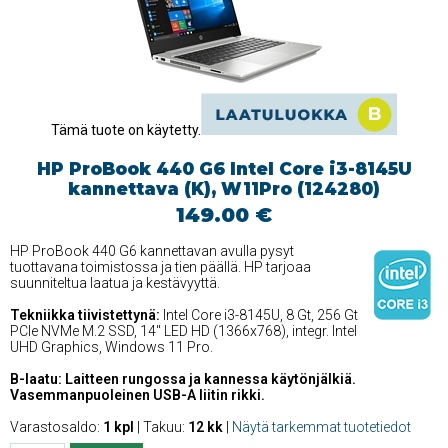
Tämä tuote on käytetty.
HP ProBook 440 G6 Intel Core i3-8145U
kannettava (K), W11Pro (124280)
149.00 €
HP ProBook 440 G6 kannettavan avulla pysyt
tuottavana toimistossa ja tien päällä. HP tarjoaa
suunniteltua laatua ja kestävyyttä.
Tekniikka tiivistettynä:
Intel Core i3-8145U, 8 Gt, 256 Gt
PCIe NVMe M.2 SSD, 14'' LED HD (1366x768), integr. Intel
UHD Graphics, Windows 11 Pro.
B-laatu: Laitteen rungossa ja kannessa käytönjälkiä.
Vasemmanpuoleinen USB-A liitin rikki.
Varastosaldo:
1 kpl
| Takuu:
12 kk
|
Näytä tarkemmat tuotetiedot