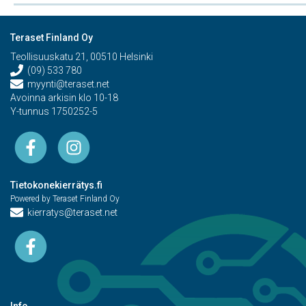
Teraset Finland Oy
Teollisuuskatu 21, 00510 Helsinki
(09) 533 780
myynti@teraset.net
Avoinna arkisin klo 10-18
Y-tunnus 1750252-5
Tietokonekierrätys.fi
Powered by Teraset Finland Oy
kierratys@teraset.net