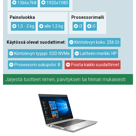
1366x768
1920x1080
Painoluokka
Prosessorimalli
1,5 - 2 kg
alle 1,5 kg
i3
i5
Käytössä olevat suodattimet:
Kiintolevyn koko: 256 Gt
Kiintolevyn tyyppi: SSD NVMe
Laitteen merkki: HP
Prosessorin sukupolvi: 8.
Poista kaikki suodattimet
Järjestä tuotteet
nimen
,
päivityksen
tai
hinnan
mukaisesti.