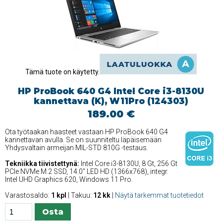
Tämä tuote on käytetty.
HP ProBook 640 G4 Intel Core i3-8130U
kannettava (K), W11Pro (124303)
189.00 €
Ota työtaakan haasteet vastaan HP ProBook 640 G4
kannettavan avulla. Se on suunniteltu läpäisemään
Yhdysvaltain armeijan MIL-STD 810G -testaus.
Tekniikka tiivistettynä:
Intel Core i3-8130U, 8 Gt, 256 Gt
PCIe NVMe M.2 SSD, 14.0'' LED HD (1366x768), integr.
Intel UHD Graphics 620, Windows 11 Pro.
Varastosaldo:
1 kpl
| Takuu:
12 kk
|
Näytä tarkemmat tuotetiedot