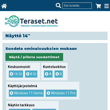
Näyttö 14''
Suodata ominaisuuksien mukaan
Näytä / piilota suodattimet
Keskusmuisti
Kuntoluokitus
16 Gt
8 Gt
A
B
Käyttöjärjestelmä
Windows 11 Home
Windows 11 Pro
Näytön tarkkuus