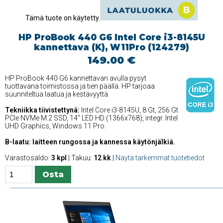
Tämä tuote on käytetty.
HP ProBook 440 G6 Intel Core i3-8145U
kannettava (K), W11Pro (124279)
149.00 €
HP ProBook 440 G6 kannettavan avulla pysyt
tuottavana toimistossa ja tien päällä. HP tarjoaa
suunniteltua laatua ja kestävyyttä.
Tekniikka tiivistettynä:
Intel Core i3-8145U, 8 Gt, 256 Gt
PCIe NVMe M.2 SSD, 14'' LED HD (1366x768), integr. Intel
UHD Graphics, Windows 11 Pro.
B-laatu: laitteen rungossa ja kannessa käytönjälkiä.
Varastosaldo:
3 kpl
| Takuu:
12 kk
|
Näytä tarkemmat tuotetiedot