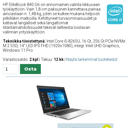
HP EliteBook 840 G6 on erinomainen valinta liikkuvaan
työkäyttöön. Vain 1,8 cm paksuinen kannettava painaa
ainoastaan n. 1,48 kg, joten se kulkee mukana helposti
pitkilläkin matkoilla. Kehittyneet turvaominaisuudet ja
kattavat langalliset sekä langattomat
liitäntämahdollisuudet tekevät laitteesta loistavan
valinnan yrityskäyttöön.
Tekniikka tiivistettynä:
Intel Core i5-8265U, 16 Gt, 256 Gt PCIe NVMe
M.2 SSD, 14'' LED IPS FHD (1920x1080), integr. Intel UHD Graphics,
Windows 11 Pro.
Varastosaldo:
2 kpl
| Takuu:
12 kk
|
Näytä tarkemmat tuotetiedot