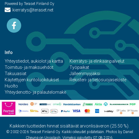
Powered by Teraset Finland Oy
kierratys@teraset.net
Info
Yhteystiedot, aukiolot ja kartta
Kierrätys- ja elinkaaripalvelut
Toimitus- ja maksuehdot
Työpaikat
Takuuasiat
Jälleenmyyjäksi
Käytettyjen kuntoluokitukset
Rekisteri- ja tietosuojaseloste
Huolto
Yhteydenotto- ja palautelomake
Kaikkien tuotteiden hinnat sisältävät arvonlisäveron (25.50 %).
© 2002-2026 Teraset Finland Oy. Kaikki oikeudet pidätetään. Photos by Daniel
Cheung on Unsplash. Viimeksi päivitetty 07.08.2026.