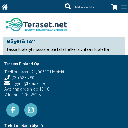
Näyttö 14''
Tässä tuoteryhmässä ei ole tällä hetkellä yhtään tuotetta.
Teraset Finland Oy
Teollisuuskatu 21, 00510 Helsinki
(09) 533 780
myynti@teraset.net
Avoinna arkisin klo 10-18
Y-tunnus 1750252-5
Tietokonekierrätys.fi