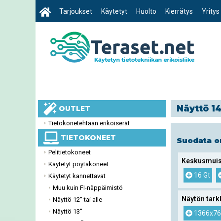
Tarjoukset
Käytetyt
Huolto
Kierrätys
Yritys
Näyttö 14
OUTLET
Tietokonetehtaan erikoiserät
TIETOKONEET
Suodata 
Pelitietokoneet
Keskusmuis
Käytetyt pöytäkoneet
16 Gt
Käytetyt kannettavat
Muu kuin FI-näppäimistö
Näytön tark
Näyttö 12'' tai alle
Näyttö 13''
1366x76