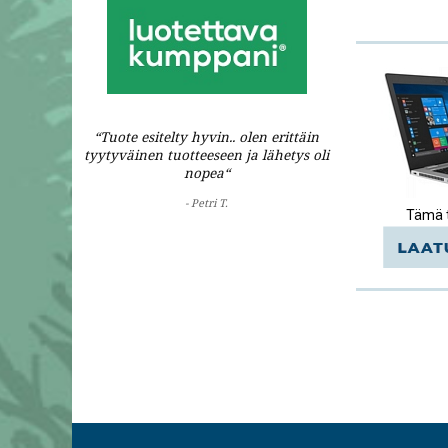
“Tuote esitelty hyvin.. olen erittäin
tyytyväinen tuotteeseen ja lähetys oli
nopea“
- Petri T.
Tämä t