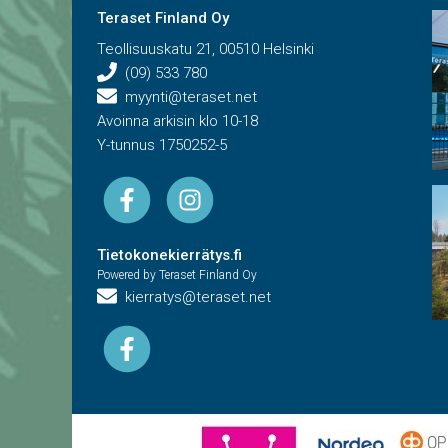
Teraset Finland Oy
Teollisuuskatu 21, 00510 Helsinki
(09) 533 780
myynti@teraset.net
Avoinna arkisin klo 10-18
Y-tunnus 1750252-5
Tietokonekierrätys.fi
Powered by Teraset Finland Oy
kierratys@teraset.net