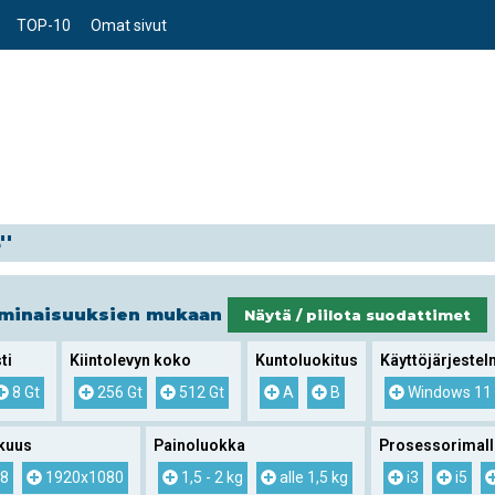
TOP-10
Omat sivut
''
ominaisuuksien mukaan
Näytä / piilota suodattimet
ti
Kiintolevyn koko
Kuntoluokitus
Käyttöjärjeste
8 Gt
256 Gt
512 Gt
A
B
Windows 11
kuus
Painoluokka
Prosessorimall
8
1920x1080
1,5 - 2 kg
alle 1,5 kg
i3
i5