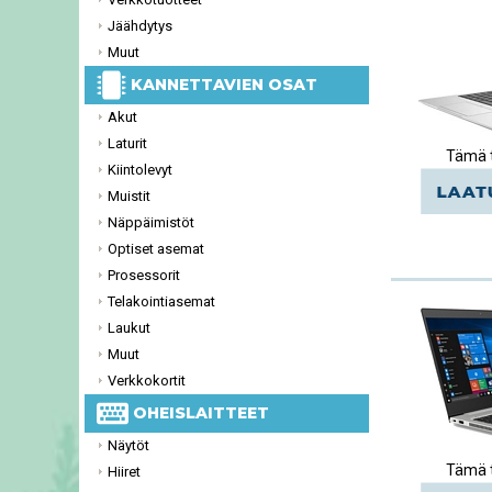
Jäähdytys
Muut
KANNETTAVIEN OSAT
Akut
Laturit
Tämä t
Kiintolevyt
Muistit
Näppäimistöt
Optiset asemat
Prosessorit
Telakointiasemat
Laukut
Muut
Verkkokortit
OHEISLAITTEET
Näytöt
Tämä t
Hiiret