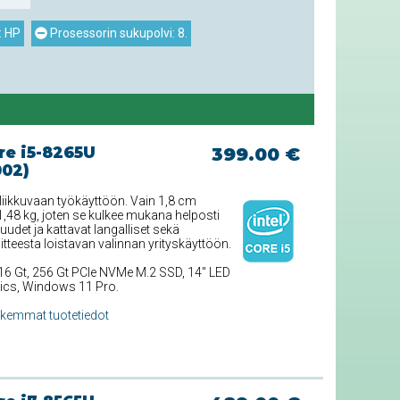
: HP
Prosessorin sukupolvi: 8.
re i5-8265U
399.00 €
002)
liikkuvaan työkäyttöön. Vain 1,8 cm
,48 kg, joten se kulkee mukana helposti
uudet ja kattavat langalliset sekä
itteesta loistavan valinnan yrityskäyttöön.
 16 Gt, 256 Gt PCIe NVMe M.2 SSD, 14'' LED
hics, Windows 11 Pro.
rkemmat tuotetiedot