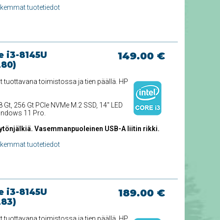
rkemmat tuotetiedot
e i3-8145U
149.00 €
280)
tuottavana toimistossa ja tien päällä. HP
 8 Gt, 256 Gt PCIe NVMe M.2 SSD, 14'' LED
Windows 11 Pro.
ytönjälkiä. Vasemmanpuoleinen USB-A liitin rikki.
rkemmat tuotetiedot
e i3-8145U
189.00 €
283)
tuottavana toimistossa ja tien päällä. HP