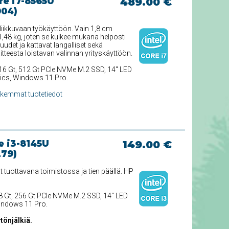
re i7-8565U
489.00 €
004)
liikkuvaan työkäyttöön. Vain 1,8 cm
,48 kg, joten se kulkee mukana helposti
uudet ja kattavat langalliset sekä
itteesta loistavan valinnan yrityskäyttöön.
 16 Gt, 512 Gt PCIe NVMe M.2 SSD, 14'' LED
hics, Windows 11 Pro.
rkemmat tuotetiedot
e i3-8145U
149.00 €
279)
tuottavana toimistossa ja tien päällä. HP
 8 Gt, 256 Gt PCIe NVMe M.2 SSD, 14'' LED
Windows 11 Pro.
tönjälkiä.