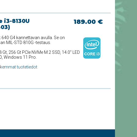
e i3-8130U
189.00 €
303)
640 G4 kannettavan avulla. Se on
jan MIL-STD 810G -testaus.
 8 Gt, 256 Gt PCIe NVMe M.2 SSD, 14.0'' LED
20, Windows 11 Pro.
rkemmat tuotetiedot