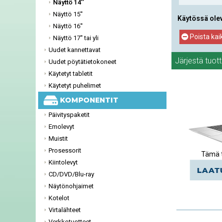
Näyttö 14''
Näyttö 15''
Käytössä ole
Näyttö 16''
Poista kai
Näyttö 17'' tai yli
Uudet kannettavat
Järjestä tuot
Uudet pöytätietokoneet
Käytetyt tabletit
Käytetyt puhelimet
KOMPONENTIT
Päivityspaketit
Emolevyt
Muistit
Prosessorit
Tämä t
Kiintolevyt
CD/DVD/Blu-ray
Näytönohjaimet
Kotelot
Virtalähteet
Verkkotuotteet