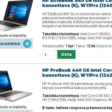
HP EliteBook 840 G6 Intel Co
kannettava (K), W11Pro (124
HP EliteBook 840 G6 on erinomainen valinta 
paksuinen kannettava painaa ainoastaan n. 1
pitkilläkin matkoilla. Kehittyneet turvaominais
langattomat liitäntämahdollisuudet tekevät la
Tekniikka tiivistettynä:
Intel Core i7-8565U,
uote on käytetty.
IPS FHD (1920x1080), integr. Intel UHD Grap
Varastosaldo:
1 kpl
| Takuu:
12 kk
|
Näytä ta
HP ProBook 440 G6 Intel Cor
kannettava (K), W11Pro (124
HP ProBook 440 G6 kannettavan avulla pysyt 
tarjoaa suunniteltua laatua ja kestävyyttä.
Tekniikka tiivistettynä:
Intel Core i3-8145U,
HD (1366x768), integr. Intel UHD Graphics, 
uote on käytetty.
B-laatu: laitteen rungossa ja kannessa käy