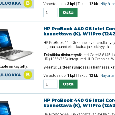
Varastosaldo:
3 kpl
| Takuu:
12 kk
|
Näytä ta
HP ProBook 440 G6 Intel Cor
kannettava (K), W11Pro (124
HP ProBook 440 G6 kannettavan avulla pysyt 
tarjoaa suunniteltua laatua ja kestävyyttä.
Tekniikka tiivistettynä:
Intel Core i3-8145U,
HD (1366x768), integr. Intel UHD Graphics, 
uote on käytetty.
B-laatu: Laitteen rungossa ja kannessa kä
Varastosaldo:
1 kpl
| Takuu:
12 kk
|
Näytä ta
HP ProBook 440 G6 Intel Cor
kannettava (K), W11Pro (124
HP ProBook 440 G6 kannettavan avulla pysyt 