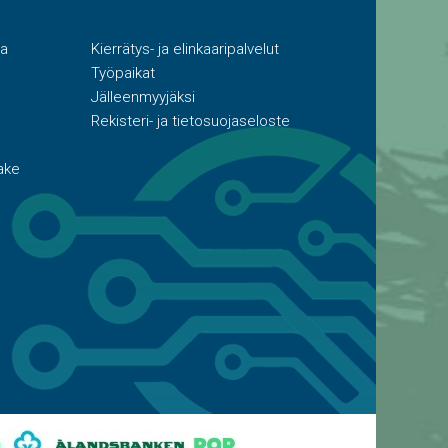
ta
Kierrätys- ja elinkaaripalvelut
Työpaikat
Jälleenmyyjäksi
Rekisteri- ja tietosuojaseloste
ake