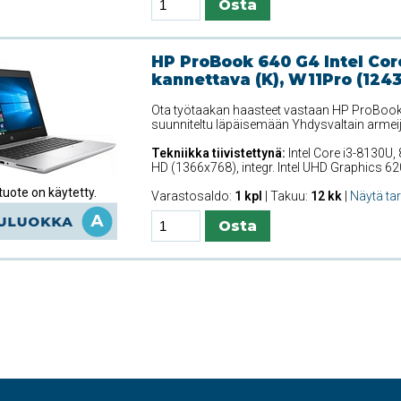
HP ProBook 640 G4 Intel Cor
kannettava (K), W11Pro (124
Ota työtaakan haasteet vastaan HP ProBook 
suunniteltu läpäisemään Yhdysvaltain armei
Tekniikka tiivistettynä:
Intel Core i3-8130U,
HD (1366x768), integr. Intel UHD Graphics 6
uote on käytetty.
Varastosaldo:
1 kpl
| Takuu:
12 kk
|
Näytä ta