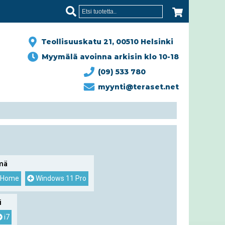
Teollisuuskatu 21, 00510 Helsinki
Myymälä avoinna arkisin klo 10-18
(09) 533 780
myynti@teraset.net
lmä
 Home
Windows 11 Pro
i
i7