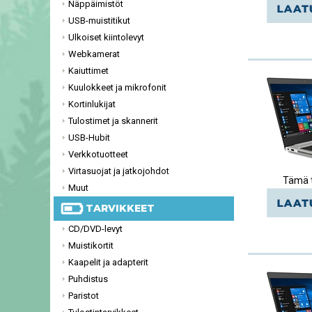
Näppäimistöt
USB-muistitikut
Ulkoiset kiintolevyt
Webkamerat
Kaiuttimet
Kuulokkeet ja mikrofonit
Kortinlukijat
Tulostimet ja skannerit
USB-Hubit
Verkkotuotteet
Virtasuojat ja jatkojohdot
Tämä t
Muut
TARVIKKEET
CD/DVD-levyt
Muistikortit
Kaapelit ja adapterit
Puhdistus
Paristot