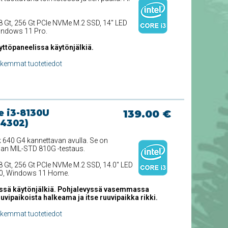
 8 Gt, 256 Gt PCIe NVMe M.2 SSD, 14'' LED
Windows 11 Pro.
yttöpaneelissa käytönjälkiä.
rkemmat tuotetiedot
e i3-8130U
139.00 €
24302)
640 G4 kannettavan avulla. Se on
jan MIL-STD 810G -testaus.
 8 Gt, 256 Gt PCIe NVMe M.2 SSD, 14.0'' LED
620, Windows 11 Home.
össä käytönjälkiä. Pohjalevyssä vasemmassa
ipaikoista halkeama ja itse ruuvipaikka rikki.
rkemmat tuotetiedot