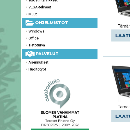
Tulostintarvikkeet
VESA-telineet
Muut
OHJELMISTOT
Tämä t
Windows
Office
Tietoturva
PALVELUT
Asennukset
Huoltotyöt
Tämä t