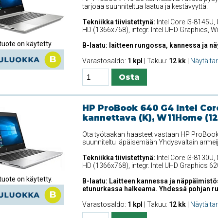
tarjoaa suunniteltua laatua ja kestävyyttä.
Tekniikka tiivistettynä:
Intel Core i3-8145U,
HD (1366x768), integr. Intel UHD Graphics, 
uote on käytetty.
B-laatu: laitteen rungossa, kannessa ja nä
Varastosaldo:
1 kpl
| Takuu:
12 kk
|
Näytä ta
HP ProBook 640 G4 Intel Cor
kannettava (K), W11Home (1
Ota työtaakan haasteet vastaan HP ProBook 
suunniteltu läpäisemään Yhdysvaltain armei
Tekniikka tiivistettynä:
Intel Core i3-8130U,
HD (1366x768), integr. Intel UHD Graphics 
uote on käytetty.
B-laatu: Laitteen kannessa ja näppäimist
etunurkassa halkeama. Yhdessä pohjan ruuv
Varastosaldo:
1 kpl
| Takuu:
12 kk
|
Näytä ta