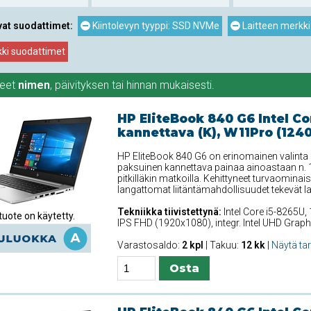
vat suodattimet:
Kiintolevyn tyyppi: SSD NVMe
Laitteen merkki
kki suodattimet
teet
nimen
,
päivityksen
tai
hinnan
mukaisesti.
HP EliteBook 840 G6 Intel Co
kannettava (K), W11Pro (124
HP EliteBook 840 G6 on erinomainen valinta 
paksuinen kannettava painaa ainoastaan n. 1
pitkilläkin matkoilla. Kehittyneet turvaominais
langattomat liitäntämahdollisuudet tekevät la
Tekniikka tiivistettynä:
Intel Core i5-8265U,
uote on käytetty.
IPS FHD (1920x1080), integr. Intel UHD Grap
Varastosaldo:
2 kpl
| Takuu:
12 kk
|
Näytä ta