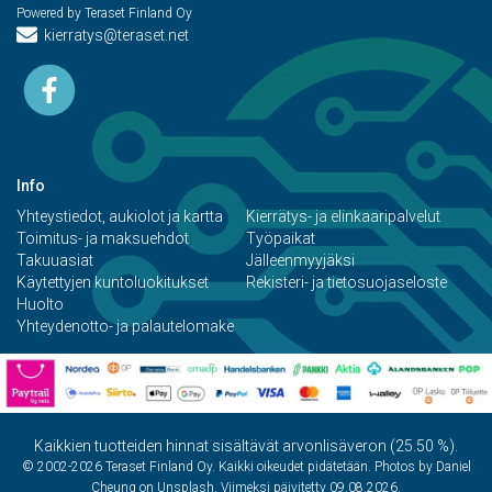
Powered by Teraset Finland Oy
kierratys@teraset.net
Info
Yhteystiedot, aukiolot ja kartta
Kierrätys- ja elinkaaripalvelut
Toimitus- ja maksuehdot
Työpaikat
Takuuasiat
Jälleenmyyjäksi
Käytettyjen kuntoluokitukset
Rekisteri- ja tietosuojaseloste
Huolto
Yhteydenotto- ja palautelomake
Kaikkien tuotteiden hinnat sisältävät arvonlisäveron (25.50 %).
© 2002-2026 Teraset Finland Oy. Kaikki oikeudet pidätetään. Photos by Daniel
Cheung on Unsplash. Viimeksi päivitetty 09.08.2026.