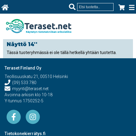
Näyttö 14''
Tässä tuoteryhmässä ei ole tällä hetkellä yhtään tuotetta.
Teraset Finland Oy
Teollisuuskatu 21, 00510 Helsinki
(09) 533 780
myynti@teraset.net
Avoinna arkisin klo 10-18
Y-tunnus 1750252-5
Tietokonekierrätys.fi