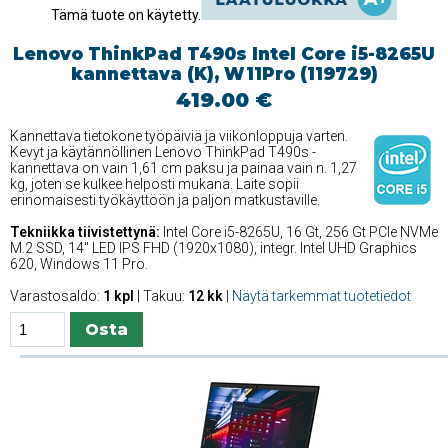
Tämä tuote on käytetty.
Lenovo ThinkPad T490s Intel Core i5-8265U
kannettava (K), W11Pro (119729)
419.00 €
Kannettava tietokone työpäiviä ja viikonloppuja varten.
Kevyt ja käytännöllinen Lenovo ThinkPad T490s -
kannettava on vain 1,61 cm paksu ja painaa vain n. 1,27
kg, joten se kulkee helposti mukana. Laite sopii
erinomaisesti työkäyttöön ja paljon matkustaville.
Tekniikka tiivistettynä:
Intel Core i5-8265U, 16 Gt, 256 Gt PCIe NVMe
M.2 SSD, 14'' LED IPS FHD (1920x1080), integr. Intel UHD Graphics
620, Windows 11 Pro.
Varastosaldo:
1 kpl
| Takuu:
12 kk
|
Näytä tarkemmat tuotetiedot