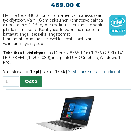
469.00 €
HP EliteBook 840 G6 on erinomainen valinta liikkuvaan
työkäyttöön. Vain 1,8 cm paksuinen kannettava painaa
ainoastaan n. 1,48 kg, joten se kulkee mukana helposti
pitkilläkin matkoilla. Kehittyneet turvaominaisuudet ja
kattavat langalliset sekä langattomat
liitäntämahdollisuudet tekevät laitteesta loistavan
valinnan yrityskäyttöön.
Tekniikka tiivistettynä:
Intel Core i7-8565U, 16 Gt, 256 Gt SSD, 14''
LED IPS FHD (1920x1080), integr. Intel UHD Graphics, Windows 11
Pro.
Varastosaldo:
1 kpl
| Takuu:
12 kk
|
Näytä tarkemmat tuotetiedot