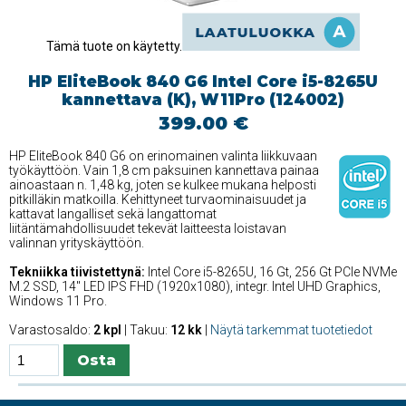
Tämä tuote on käytetty.
HP EliteBook 840 G6 Intel Core i5-8265U
kannettava (K), W11Pro (124002)
399.00 €
HP EliteBook 840 G6 on erinomainen valinta liikkuvaan
työkäyttöön. Vain 1,8 cm paksuinen kannettava painaa
ainoastaan n. 1,48 kg, joten se kulkee mukana helposti
pitkilläkin matkoilla. Kehittyneet turvaominaisuudet ja
kattavat langalliset sekä langattomat
liitäntämahdollisuudet tekevät laitteesta loistavan
valinnan yrityskäyttöön.
Tekniikka tiivistettynä:
Intel Core i5-8265U, 16 Gt, 256 Gt PCIe NVMe
M.2 SSD, 14'' LED IPS FHD (1920x1080), integr. Intel UHD Graphics,
Windows 11 Pro.
Varastosaldo:
2 kpl
| Takuu:
12 kk
|
Näytä tarkemmat tuotetiedot