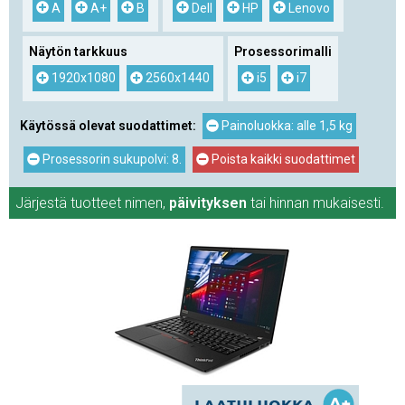
A
A+
B
Dell
HP
Lenovo
Näytön tarkkuus
Prosessorimalli
1920x1080
2560x1440
i5
i7
Käytössä olevat suodattimet:
Painoluokka: alle 1,5 kg
Prosessorin sukupolvi: 8.
Poista kaikki suodattimet
Järjestä tuotteet
nimen
,
päivityksen
tai
hinnan
mukaisesti.