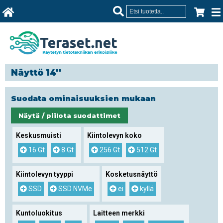
Näyttö 14''
Suodata ominaisuuksien mukaan
Näytä / piilota suodattimet
Keskusmuisti
Kiintolevyn koko
16 Gt
8 Gt
256 Gt
512 Gt
Kiintolevyn tyyppi
Kosketusnäyttö
SSD
SSD NVMe
ei
kyllä
Kuntoluokitus
Laitteen merkki