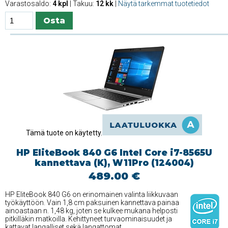
Varastosaldo:
4 kpl
| Takuu:
12 kk
|
Näytä tarkemmat tuotetiedot
Tämä tuote on käytetty.
HP EliteBook 840 G6 Intel Core i7-8565U
kannettava (K), W11Pro (124004)
489.00 €
HP EliteBook 840 G6 on erinomainen valinta liikkuvaan
työkäyttöön. Vain 1,8 cm paksuinen kannettava painaa
ainoastaan n. 1,48 kg, joten se kulkee mukana helposti
pitkilläkin matkoilla. Kehittyneet turvaominaisuudet ja
kattavat langalliset sekä langattomat