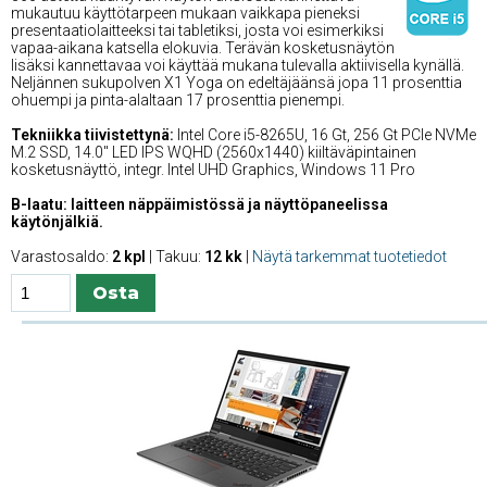
mukautuu käyttötarpeen mukaan vaikkapa pieneksi
presentaatiolaitteeksi tai tabletiksi, josta voi esimerkiksi
vapaa-aikana katsella elokuvia. Terävän kosketusnäytön
lisäksi kannettavaa voi käyttää mukana tulevalla aktiivisella kynällä.
Neljännen sukupolven X1 Yoga on edeltäjäänsä jopa 11 prosenttia
ohuempi ja pinta-alaltaan 17 prosenttia pienempi.
Tekniikka tiivistettynä:
Intel Core i5-8265U, 16 Gt, 256 Gt PCIe NVMe
M.2 SSD, 14.0'' LED IPS WQHD (2560x1440) kiiltäväpintainen
kosketusnäyttö, integr. Intel UHD Graphics, Windows 11 Pro
B-laatu: laitteen näppäimistössä ja näyttöpaneelissa
käytönjälkiä.
Varastosaldo:
2 kpl
| Takuu:
12 kk
|
Näytä tarkemmat tuotetiedot