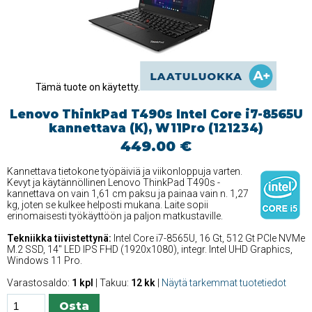
Tämä tuote on käytetty.
Lenovo ThinkPad T490s Intel Core i7-8565U
kannettava (K), W11Pro (121234)
449.00 €
Kannettava tietokone työpäiviä ja viikonloppuja varten.
Kevyt ja käytännöllinen Lenovo ThinkPad T490s -
kannettava on vain 1,61 cm paksu ja painaa vain n. 1,27
kg, joten se kulkee helposti mukana. Laite sopii
erinomaisesti työkäyttöön ja paljon matkustaville.
Tekniikka tiivistettynä:
Intel Core i7-8565U, 16 Gt, 512 Gt PCIe NVMe
M.2 SSD, 14'' LED IPS FHD (1920x1080), integr. Intel UHD Graphics,
Windows 11 Pro.
Varastosaldo:
1 kpl
| Takuu:
12 kk
|
Näytä tarkemmat tuotetiedot