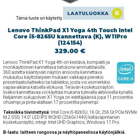
Tämä tuote on käytetty.
Lenovo ThinkPad X1 Yoga 4th Touch Intel
Core i5-8265U kannettava (K), W11Pro
(124154)
329.00 €
Lenovo ThinkPad X1 Yoga 4th on kestävä, kompakti ja
monikäyttöinen kannettava tietokone ammattilaisille.
360 astetta kääntyvän näytön ansiosta kannettava
mukautuu käyttötarpeen mukaan vaikkapa pieneksi
presentaatiolaitteeksi tai tabletiksi, josta voi esimerkiksi
vapaa-aikana katsella elokuvia. Terävän kosketusnäytön
lisäksi kannettavaa voi käyttää mukana tulevalla aktiivisella kynällä.
Neljännen sukupolven X1 Yoga on edeltäjäänsä jopa 11 prosenttia
ohuempi ja pinta-alaltaan 17 prosenttia pienempi.
Tekniikka tiivistettynä:
Intel Core i5-8265U, 16 Gt, 256 Gt PCIe NVMe
M.2 SSD, 14.0'' LED IPS WQHD (2560x1440) kiiltäväpintainen
kosketusnäyttö, integr. Intel UHD Graphics, Windows 11 Pro
B-laatu: laitteen rungossa ja näyttöpaneelissa käytönjälkiä.