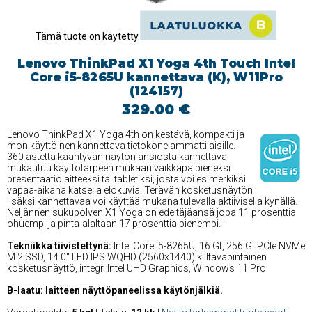
Tämä tuote on käytetty.
Lenovo ThinkPad X1 Yoga 4th Touch Intel
Core i5-8265U kannettava (K), W11Pro
(124157)
329.00 €
Lenovo ThinkPad X1 Yoga 4th on kestävä, kompakti ja
monikäyttöinen kannettava tietokone ammattilaisille.
360 astetta kääntyvän näytön ansiosta kannettava
mukautuu käyttötarpeen mukaan vaikkapa pieneksi
presentaatiolaitteeksi tai tabletiksi, josta voi esimerkiksi
vapaa-aikana katsella elokuvia. Terävän kosketusnäytön
lisäksi kannettavaa voi käyttää mukana tulevalla aktiivisella kynällä.
Neljännen sukupolven X1 Yoga on edeltäjäänsä jopa 11 prosenttia
ohuempi ja pinta-alaltaan 17 prosenttia pienempi.
Tekniikka tiivistettynä:
Intel Core i5-8265U, 16 Gt, 256 Gt PCIe NVMe
M.2 SSD, 14.0'' LED IPS WQHD (2560x1440) kiiltäväpintainen
kosketusnäyttö, integr. Intel UHD Graphics, Windows 11 Pro
B-laatu: laitteen näyttöpaneelissa käytönjälkiä.