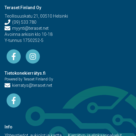
Teraset Finland Oy
Teollisuuskatu 21, 00510 Helsinki
(09) 533 780
myynti@teraset.net
Avoinna arkisin klo 10-18
Y-tunnus 1750252-5
Tietokonekierrätys.fi
Powered by Teraset Finland Oy
kierratys@teraset.net
Info
Yhteystiedot, aukiolot ja kartta
Kierrätys- ja elinkaaripalvelut