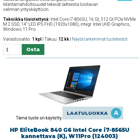
liitäntämahdollisuudet tekevät laitteesta loistavan
valinnan yrityskäyttöön.
Tekniikka tiivistettynä:
Intel Core i7-8565U, 16 Gt, 512 Gt PCIe NVMe
M.2 SSD, 14'' LED IPS FHD (1920x1080), integr. Intel UHD Graphics,
Windows 11 Pro.
Varastosaldo:
1 kpl
| Takuu:
12 kk
|
Näytä tarkemmat tuotetiedot
Tämä tuote on käytetty.
HP EliteBook 840 G6 Intel Core i7-8565U
kannettava (K), W11Pro (124003)