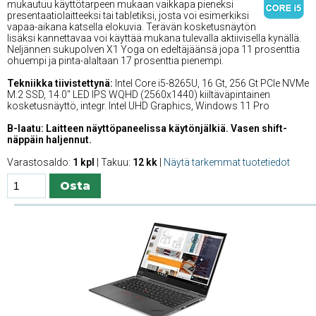
mukautuu käyttötarpeen mukaan vaikkapa pieneksi
presentaatiolaitteeksi tai tabletiksi, josta voi esimerkiksi
vapaa-aikana katsella elokuvia. Terävän kosketusnäytön
lisäksi kannettavaa voi käyttää mukana tulevalla aktiivisella kynällä.
Neljännen sukupolven X1 Yoga on edeltäjäänsä jopa 11 prosenttia
ohuempi ja pinta-alaltaan 17 prosenttia pienempi.
Tekniikka tiivistettynä:
Intel Core i5-8265U, 16 Gt, 256 Gt PCIe NVMe
M.2 SSD, 14.0'' LED IPS WQHD (2560x1440) kiiltäväpintainen
kosketusnäyttö, integr. Intel UHD Graphics, Windows 11 Pro
B-laatu: Laitteen näyttöpaneelissa käytönjälkiä. Vasen shift-
näppäin haljennut.
Varastosaldo:
1 kpl
| Takuu:
12 kk
|
Näytä tarkemmat tuotetiedot