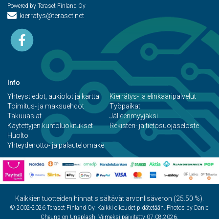
Powered by Teraset Finland Oy
kierratys@teraset.net
Info
Yhteystiedot, aukiolot ja kartta
Kierrätys- ja elinkaaripalvelut
Toimitus- ja maksuehdot
Työpaikat
Takuuasiat
Jälleenmyyjäksi
Käytettyjen kuntoluokitukset
Rekisteri- ja tietosuojaseloste
Huolto
Yhteydenotto- ja palautelomake
Kaikkien tuotteiden hinnat sisältävät arvonlisäveron (25.50 %).
© 2002-2026 Teraset Finland Oy. Kaikki oikeudet pidätetään. Photos by Daniel
Cheung on Unsplash. Viimeksi päivitetty 07.08.2026.