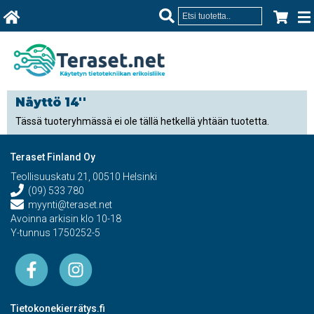
Näyttö 14''
Tässä tuoteryhmässä ei ole tällä hetkellä yhtään tuotetta.
Teraset Finland Oy
Teollisuuskatu 21, 00510 Helsinki
(09) 533 780
myynti@teraset.net
Avoinna arkisin klo 10-18
Y-tunnus 1750252-5
Tietokonekierrätys.fi