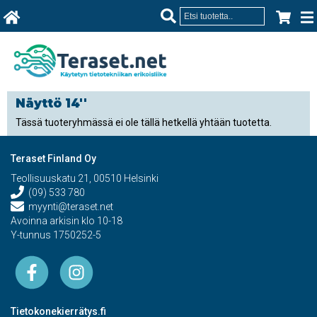
Näyttö 14''
Tässä tuoteryhmässä ei ole tällä hetkellä yhtään tuotetta.
Teraset Finland Oy
Teollisuuskatu 21, 00510 Helsinki
(09) 533 780
myynti@teraset.net
Avoinna arkisin klo 10-18
Y-tunnus 1750252-5
Tietokonekierrätys.fi