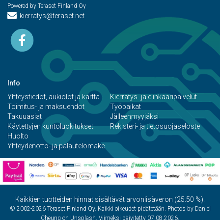
Powered by Teraset Finland Oy
kierratys@teraset.net
Info
Yhteystiedot, aukiolot ja kartta
Kierrätys- ja elinkaaripalvelut
Toimitus- ja maksuehdot
Työpaikat
Takuuasiat
Jälleenmyyjäksi
Käytettyjen kuntoluokitukset
Rekisteri- ja tietosuojaseloste
Huolto
Yhteydenotto- ja palautelomake
Kaikkien tuotteiden hinnat sisältävät arvonlisäveron (25.50 %).
© 2002-2026 Teraset Finland Oy. Kaikki oikeudet pidätetään. Photos by Daniel
Cheung on Unsplash. Viimeksi päivitetty 07.08.2026.