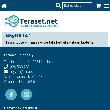
Näyttö 14''
Tässä tuoteryhmässä ei ole tällä hetkellä yhtään tuotetta.
Teraset Finland Oy
Teollisuuskatu 21, 00510 Helsinki
(09) 533 780
myynti@teraset.net
Avoinna arkisin klo 10-18
Y-tunnus 1750252-5
Tietokonekierrätys.fi