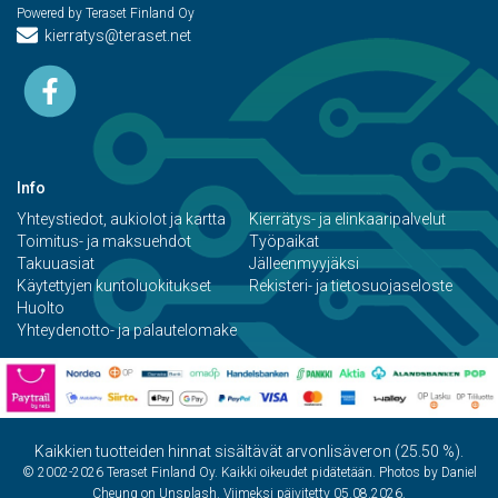
Powered by Teraset Finland Oy
kierratys@teraset.net
Info
Yhteystiedot, aukiolot ja kartta
Kierrätys- ja elinkaaripalvelut
Toimitus- ja maksuehdot
Työpaikat
Takuuasiat
Jälleenmyyjäksi
Käytettyjen kuntoluokitukset
Rekisteri- ja tietosuojaseloste
Huolto
Yhteydenotto- ja palautelomake
Kaikkien tuotteiden hinnat sisältävät arvonlisäveron (25.50 %).
© 2002-2026 Teraset Finland Oy. Kaikki oikeudet pidätetään. Photos by Daniel
Cheung on Unsplash. Viimeksi päivitetty 05.08.2026.