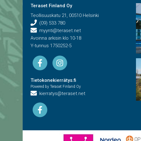
Teraset Finland Oy
Teollisuuskatu 21, 00510 Helsinki
(09) 533 780
myynti@teraset.net
Avoinna arkisin klo 10-18
Y-tunnus 1750252-5
Tietokonekierrätys.fi
Powered by Teraset Finland Oy
kierratys@teraset.net