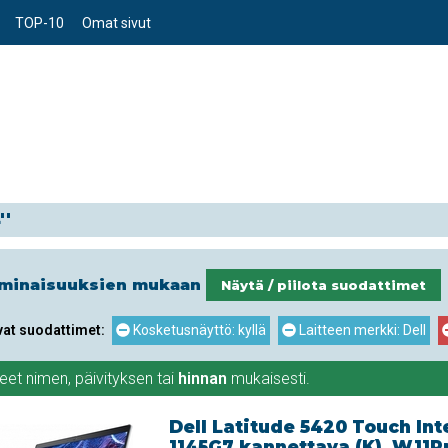
TOP-10
Omat sivut
''
ominaisuuksien mukaan
Näytä / piilota suodattimet
vat suodattimet:
Kosketusnäyttö: kyllä
Laitteen merkki: Dell
teet
nimen
,
päivityksen
tai
hinnan
mukaisesti.
Dell Latitude 5420 Touch Inte
1145G7 kannettava (K), W11P