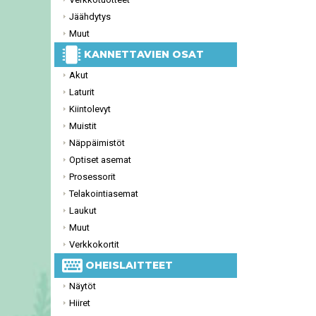
Jäähdytys
Muut
KANNETTAVIEN OSAT
Akut
Laturit
Kiintolevyt
Muistit
Näppäimistöt
Optiset asemat
Prosessorit
Telakointiasemat
Laukut
Muut
Verkkokortit
OHEISLAITTEET
Näytöt
Hiiret