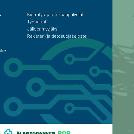
ta
Kierrätys- ja elinkaaripalvelut
Työpaikat
Jälleenmyyjäksi
Rekisteri- ja tietosuojaseloste
ake