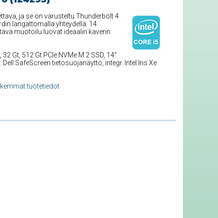
ttava, ja se on varusteltu Thunderbolt 4
din langattomalla yhteydellä. 14
ävä muotoilu luovat ideaalin kaverin
, 32 Gt, 512 Gt PCIe NVMe M.2 SSD, 14''
ll SafeScreen tietosuojanäyttö, integr. Intel Iris Xe
rkemmat tuotetiedot