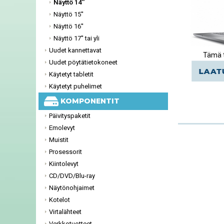
Näyttö 14''
Näyttö 15''
Näyttö 16''
Näyttö 17'' tai yli
Uudet kannettavat
Tämä t
Uudet pöytätietokoneet
Käytetyt tabletit
Käytetyt puhelimet
KOMPONENTIT
Päivityspaketit
Emolevyt
Muistit
Prosessorit
Kiintolevyt
CD/DVD/Blu-ray
Näytönohjaimet
Kotelot
Virtalähteet
Verkkotuotteet