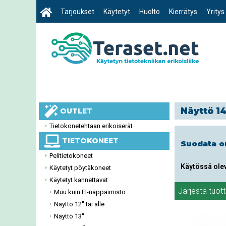
Tarjoukset
Käytetyt
Huolto
Kierrätys
Yritys
Näyttö 14
OUTLET
Tietokonetehtaan erikoiserät
TIETOKONEET
Suodata 
Pelitietokoneet
Käytössä ole
Käytetyt pöytäkoneet
Käytetyt kannettavat
Järjestä tuot
Muu kuin FI-näppäimistö
Näyttö 12'' tai alle
Näyttö 13''