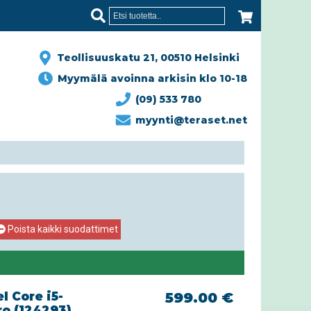
Teollisuuskatu 21, 00510 Helsinki
Myymälä avoinna arkisin klo 10-18
(09) 533 780
myynti@teraset.net
Poista kaikki suodattimet
l Core i5-
599.00 €
ro (124293)