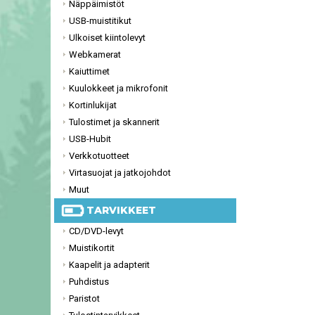
Näppäimistöt
USB-muistitikut
Ulkoiset kiintolevyt
Webkamerat
Kaiuttimet
Kuulokkeet ja mikrofonit
Kortinlukijat
Tulostimet ja skannerit
USB-Hubit
Verkkotuotteet
Virtasuojat ja jatkojohdot
Muut
TARVIKKEET
CD/DVD-levyt
Muistikortit
Kaapelit ja adapterit
Puhdistus
Paristot