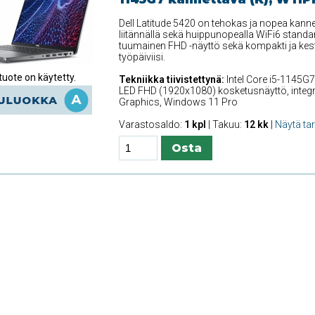
Dell Latitude 5420 on tehokas ja nopea kanne
liitännällä sekä huippunopealla WiFi6 standar
tuumainen FHD -näyttö sekä kompakti ja kest
työpäiviisi.
uote on käytetty.
Tekniikka tiivistettynä:
Intel Core i5-1145G7
LED FHD (1920x1080) kosketusnäyttö, integr. De
Graphics, Windows 11 Pro
Varastosaldo:
1 kpl
| Takuu:
12 kk
|
Näytä ta