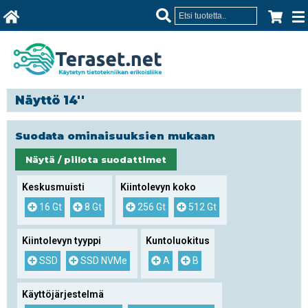
Näyttö 14''
Suodata ominaisuuksien mukaan
Näytä / piilota suodattimet
Keskusmuisti
Kiintolevyn koko
16 Gt
8 Gt
256 Gt
512 Gt
Kiintolevyn tyyppi
Kuntoluokitus
SSD
SSD NVMe
A
B
Käyttöjärjestelmä