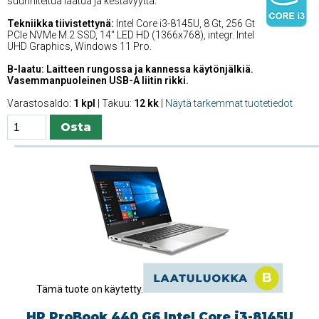
suunniteltua laatua ja kestävyyttä.
Tekniikka tiivistettynä:
Intel Core i3-8145U, 8 Gt, 256 Gt
PCIe NVMe M.2 SSD, 14'' LED HD (1366x768), integr. Intel
UHD Graphics, Windows 11 Pro.
B-laatu: Laitteen rungossa ja kannessa käytönjälkiä.
Vasemmanpuoleinen USB-A liitin rikki.
Varastosaldo:
1 kpl
| Takuu:
12 kk
|
Näytä tarkemmat tuotetiedot
Tämä tuote on käytetty.
HP ProBook 440 G6 Intel Core i3-8145U