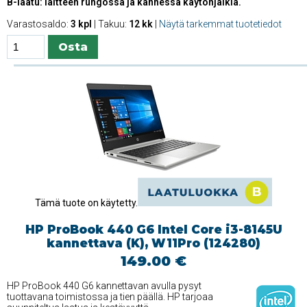
B-laatu: laitteen rungossa ja kannessa käytönjälkiä.
Varastosaldo:
3 kpl
| Takuu:
12 kk
|
Näytä tarkemmat tuotetiedot
Tämä tuote on käytetty.
HP ProBook 440 G6 Intel Core i3-8145U
kannettava (K), W11Pro (124280)
149.00 €
HP ProBook 440 G6 kannettavan avulla pysyt
tuottavana toimistossa ja tien päällä. HP tarjoaa