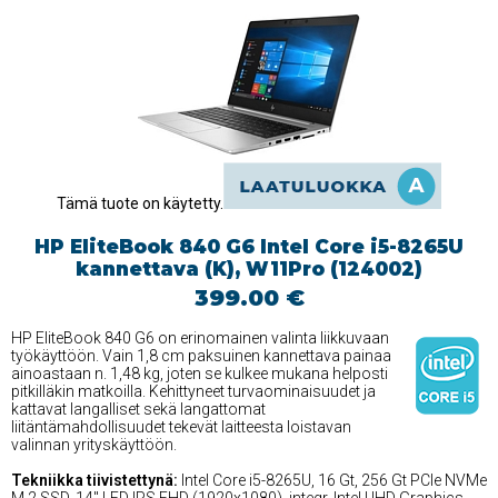
Tämä tuote on käytetty.
HP EliteBook 840 G6 Intel Core i5-8265U
kannettava (K), W11Pro (124002)
399.00 €
HP EliteBook 840 G6 on erinomainen valinta liikkuvaan
työkäyttöön. Vain 1,8 cm paksuinen kannettava painaa
ainoastaan n. 1,48 kg, joten se kulkee mukana helposti
pitkilläkin matkoilla. Kehittyneet turvaominaisuudet ja
kattavat langalliset sekä langattomat
liitäntämahdollisuudet tekevät laitteesta loistavan
valinnan yrityskäyttöön.
Tekniikka tiivistettynä:
Intel Core i5-8265U, 16 Gt, 256 Gt PCIe NVMe
M.2 SSD, 14'' LED IPS FHD (1920x1080), integr. Intel UHD Graphics,