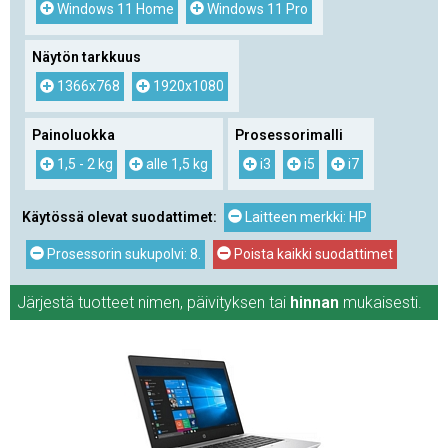
Windows 11 Home
Windows 11 Pro
Näytön tarkkuus
1366x768
1920x1080
Painoluokka
Prosessorimalli
1,5 - 2 kg
alle 1,5 kg
i3
i5
i7
Käytössä olevat suodattimet:
Laitteen merkki: HP
Prosessorin sukupolvi: 8.
Poista kaikki suodattimet
Järjestä tuotteet
nimen
,
päivityksen
tai
hinnan
mukaisesti.