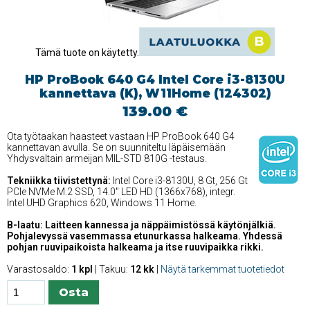
Tämä tuote on käytetty.
HP ProBook 640 G4 Intel Core i3-8130U
kannettava (K), W11Home (124302)
139.00 €
Ota työtaakan haasteet vastaan HP ProBook 640 G4
kannettavan avulla. Se on suunniteltu läpäisemään
Yhdysvaltain armeijan MIL-STD 810G -testaus.
Tekniikka tiivistettynä:
Intel Core i3-8130U, 8 Gt, 256 Gt
PCIe NVMe M.2 SSD, 14.0'' LED HD (1366x768), integr.
Intel UHD Graphics 620, Windows 11 Home.
B-laatu: Laitteen kannessa ja näppäimistössä käytönjälkiä.
Pohjalevyssä vasemmassa etunurkassa halkeama. Yhdessä
pohjan ruuvipaikoista halkeama ja itse ruuvipaikka rikki.
Varastosaldo:
1 kpl
| Takuu:
12 kk
|
Näytä tarkemmat tuotetiedot