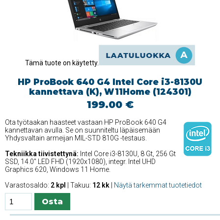
Tämä tuote on käytetty.
HP ProBook 640 G4 Intel Core i3-8130U
kannettava (K), W11Home (124301)
199.00 €
Ota työtaakan haasteet vastaan HP ProBook 640 G4
kannettavan avulla. Se on suunniteltu läpäisemään
Yhdysvaltain armeijan MIL-STD 810G -testaus.
Tekniikka tiivistettynä:
Intel Core i3-8130U, 8 Gt, 256 Gt
SSD, 14.0'' LED FHD (1920x1080), integr. Intel UHD
Graphics 620, Windows 11 Home.
Varastosaldo:
2 kpl
| Takuu:
12 kk
|
Näytä tarkemmat tuotetiedot