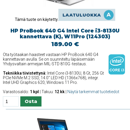
Tämä tuote on käytetty.
HP ProBook 640 G4 Intel Core i3-8130U
kannettava (K), W11Pro (124303)
189.00 €
Ota työtaakan haasteet vastaan HP ProBook 640 G4
kannettavan avulla. Se on suunniteltu läpäisemään
Yhdysvaltain armeijan MIL-STD 810G -testaus.
Tekniikka tiivistettynä:
Intel Core i3-8130U, 8 Gt, 256 Gt
PCIe NVMe M.2 SSD, 14.0'' LED HD (1366x768), integr.
Intel UHD Graphics 620, Windows 11 Pro.
Varastosaldo:
1 kpl
| Takuu:
12 kk
|
Näytä tarkemmat tuotetiedot