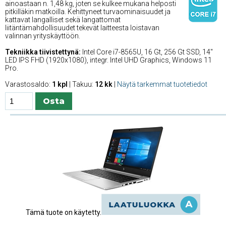
ainoastaan n. 1,48 kg, joten se kulkee mukana helposti
pitkilläkin matkoilla. Kehittyneet turvaominaisuudet ja
kattavat langalliset sekä langattomat
liitäntämahdollisuudet tekevät laitteesta loistavan
valinnan yrityskäyttöön.
Tekniikka tiivistettynä:
Intel Core i7-8565U, 16 Gt, 256 Gt SSD, 14''
LED IPS FHD (1920x1080), integr. Intel UHD Graphics, Windows 11
Pro.
Varastosaldo:
1 kpl
| Takuu:
12 kk
|
Näytä tarkemmat tuotetiedot
Tämä tuote on käytetty.