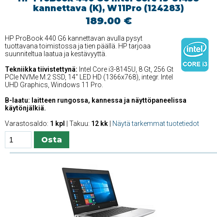
kannettava (K), W11Pro (124283)
189.00 €
HP ProBook 440 G6 kannettavan avulla pysyt
tuottavana toimistossa ja tien päällä. HP tarjoaa
suunniteltua laatua ja kestävyyttä.
Tekniikka tiivistettynä:
Intel Core i3-8145U, 8 Gt, 256 Gt
PCIe NVMe M.2 SSD, 14'' LED HD (1366x768), integr. Intel
UHD Graphics, Windows 11 Pro.
B-laatu: laitteen rungossa, kannessa ja näyttöpaneelissa
käytönjälkiä.
Varastosaldo:
1 kpl
| Takuu:
12 kk
|
Näytä tarkemmat tuotetiedot