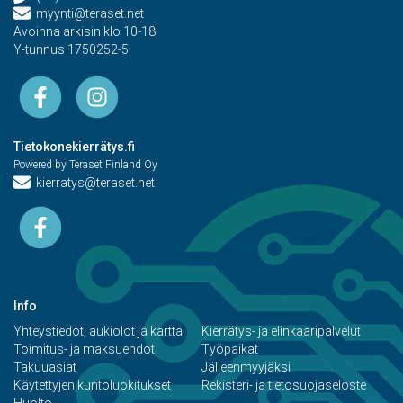
myynti@teraset.net
Avoinna arkisin klo 10-18
Y-tunnus 1750252-5
Tietokonekierrätys.fi
Powered by Teraset Finland Oy
kierratys@teraset.net
Info
Yhteystiedot, aukiolot ja kartta
Kierrätys- ja elinkaaripalvelut
Toimitus- ja maksuehdot
Työpaikat
Takuuasiat
Jälleenmyyjäksi
Käytettyjen kuntoluokitukset
Rekisteri- ja tietosuojaseloste
Huolto