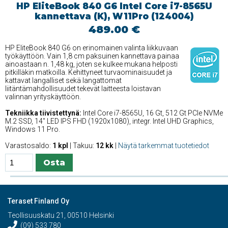
HP EliteBook 840 G6 Intel Core i7-8565U
kannettava (K), W11Pro (124004)
489.00 €
HP EliteBook 840 G6 on erinomainen valinta liikkuvaan
työkäyttöön. Vain 1,8 cm paksuinen kannettava painaa
ainoastaan n. 1,48 kg, joten se kulkee mukana helposti
pitkilläkin matkoilla. Kehittyneet turvaominaisuudet ja
kattavat langalliset sekä langattomat
liitäntämahdollisuudet tekevät laitteesta loistavan
valinnan yrityskäyttöön.
Tekniikka tiivistettynä:
Intel Core i7-8565U, 16 Gt, 512 Gt PCIe NVMe
M.2 SSD, 14'' LED IPS FHD (1920x1080), integr. Intel UHD Graphics,
Windows 11 Pro.
Varastosaldo:
1 kpl
| Takuu:
12 kk
|
Näytä tarkemmat tuotetiedot
Teraset Finland Oy
Teollisuuskatu 21, 00510 Helsinki
(09) 533 780