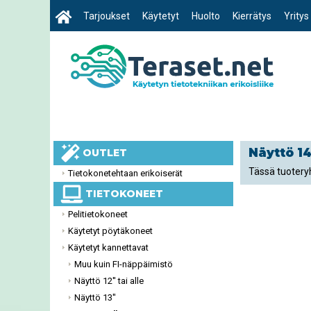
Tarjoukset
Käytetyt
Huolto
Kierrätys
Yritys
Näyttö 14
OUTLET
Tässä tuoteryh
Tietokonetehtaan erikoiserät
TIETOKONEET
Pelitietokoneet
Käytetyt pöytäkoneet
Käytetyt kannettavat
Muu kuin FI-näppäimistö
Näyttö 12'' tai alle
Näyttö 13''