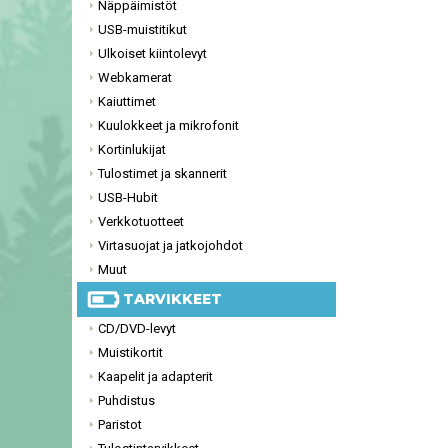
Näppäimistöt
USB-muistitikut
Ulkoiset kiintolevyt
Webkamerat
Kaiuttimet
Kuulokkeet ja mikrofonit
Kortinlukijat
Tulostimet ja skannerit
USB-Hubit
Verkkotuotteet
Virtasuojat ja jatkojohdot
Muut
TARVIKKEET
CD/DVD-levyt
Muistikortit
Kaapelit ja adapterit
Puhdistus
Paristot