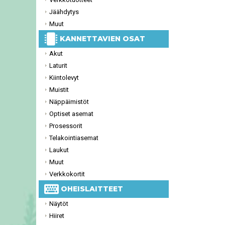
Jäähdytys
Muut
KANNETTAVIEN OSAT
Akut
Laturit
Kiintolevyt
Muistit
Näppäimistöt
Optiset asemat
Prosessorit
Telakointiasemat
Laukut
Muut
Verkkokortit
OHEISLAITTEET
Näytöt
Hiiret