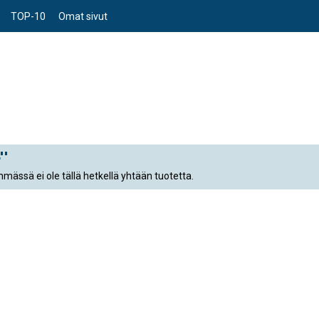
TOP-10
Omat sivut
''
mässä ei ole tällä hetkellä yhtään tuotetta.