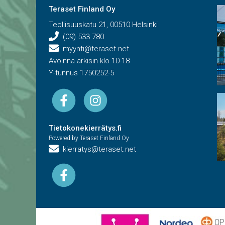
Teraset Finland Oy
Teollisuuskatu 21, 00510 Helsinki
(09) 533 780
myynti@teraset.net
Avoinna arkisin klo 10-18
Y-tunnus 1750252-5
Tietokonekierrätys.fi
Powered by Teraset Finland Oy
kierratys@teraset.net