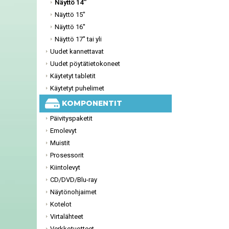
Näyttö 14''
Näyttö 15''
Näyttö 16''
Näyttö 17'' tai yli
Uudet kannettavat
Uudet pöytätietokoneet
Käytetyt tabletit
Käytetyt puhelimet
KOMPONENTIT
Päivityspaketit
Emolevyt
Muistit
Prosessorit
Kiintolevyt
CD/DVD/Blu-ray
Näytönohjaimet
Kotelot
Virtalähteet
Verkkotuotteet