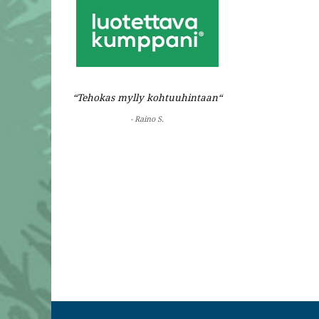
“Tehokas mylly kohtuuhintaan“
- Raino S.