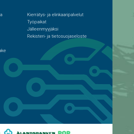
ta
Kierrätys- ja elinkaaripalvelut
Työpaikat
Jälleenmyyjäksi
Rekisteri- ja tietosuojaseloste
ake