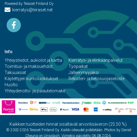
Powered by Teraset Finland Oy
kierratys@teraset.net
Info
Yhteystiedot, aukiolot ja kartta
Kierrätys- ja elinkaaripalvelut
Toimitus- ja maksuehdot
Työpaikat
Takuuasiat
Jälleenmyyjäksi
Käytettyjen kuntoluokitukset
Rekisteri- ja tietosuojaseloste
Huolto
Yhteydenotto- ja palautelomake
Kaikkien tuotteiden hinnat sisältävät arvonlisäveron (25.50 %).
© 2002-2026 Teraset Finland Oy. Kaikki oikeudet pidätetään. Photos by Daniel
Cheung on Unsplash. Viimeksi päivitetty 06.08.2026.