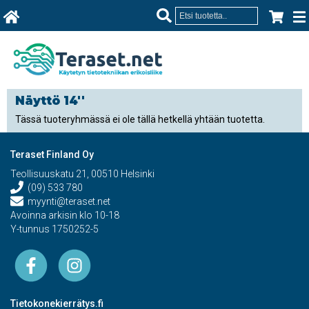
Näyttö 14''
Tässä tuoteryhmässä ei ole tällä hetkellä yhtään tuotetta.
Teraset Finland Oy
Teollisuuskatu 21, 00510 Helsinki
(09) 533 780
myynti@teraset.net
Avoinna arkisin klo 10-18
Y-tunnus 1750252-5
Tietokonekierrätys.fi