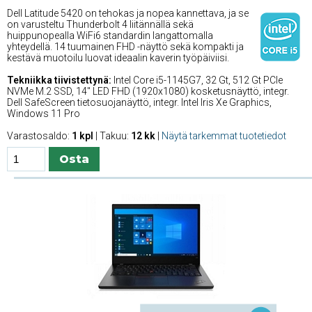
Dell Latitude 5420 on tehokas ja nopea kannettava, ja se
on varusteltu Thunderbolt 4 liitännällä sekä
huippunopealla WiFi6 standardin langattomalla
yhteydellä. 14 tuumainen FHD -näyttö sekä kompakti ja
kestävä muotoilu luovat ideaalin kaverin työpäiviisi.
Tekniikka tiivistettynä:
Intel Core i5-1145G7, 32 Gt, 512 Gt PCIe
NVMe M.2 SSD, 14'' LED FHD (1920x1080) kosketusnäyttö, integr.
Dell SafeScreen tietosuojanäyttö, integr. Intel Iris Xe Graphics,
Windows 11 Pro
Varastosaldo:
1 kpl
| Takuu:
12 kk
|
Näytä tarkemmat tuotetiedot