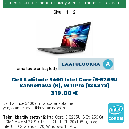
Järjestä tuotteet
nimen
,
päivityksen
tai
hinnan
mukaisesti.
Sivu
1
2
Tämä tuote on käytetty.
Dell Latitude 5400 Intel Core i5-8265U
kannettava (K), W11Pro (124278)
319.00 €
Dell Latitude 5400 on näppäränkokoinen
yrityskannettava liikkuvaan työhön.
Tekniikka tiivistettynä:
Intel Core i5-8265U, 8 Gt, 256 Gt
PCIe NVMe M.2 SSD, 14'' LED FHD (1920x1080), integr.
Intel UHD Graphics 620, Windows 11 Pro