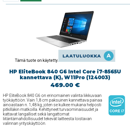
Tämä tuote on käytetty.
HP EliteBook 840 G6 Intel Core i7-8565U
kannettava (K), W11Pro (124003)
469.00 €
HP EliteBook 840 G6 on erinomainen valinta liikkuvaan
työkäyttöön. Vain 1,8 cm paksuinen kannettava painaa
ainoastaan n. 1,48 kg, joten se kulkee mukana helposti
pitkilläkin matkoilla. Kehittyneet turvaominaisuudet ja
kattavat langalliset sekä langattomat
liitäntämahdollisuudet tekevät laitteesta loistavan
valinnan yrityskäyttöön.