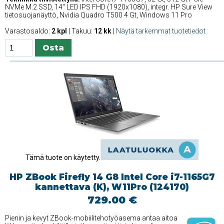
NVMe M.2 SSD, 14'' LED IPS FHD (1920x1080), integr. HP Sure View
tietosuojanäyttö, Nvidia Quadro T500 4 Gt, Windows 11 Pro
Varastosaldo:
2 kpl
| Takuu:
12 kk
|
Näytä tarkemmat tuotetiedot
Tämä tuote on käytetty.
HP ZBook Firefly 14 G8 Intel Core i7-1165G7
kannettava (K), W11Pro (124170)
729.00 €
Pienin ja kevyt ZBook-mobiilitehotyöasema antaa aitoa