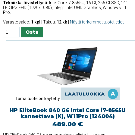
Tekniikka tiivistettynä:
Intel Core i7-8565U, 16 Gt, 256 Gt SSD, 14''
LED IPS FHD (1920x1080), integr. Intel UHD Graphics, Windows 11
Pro.
Varastosaldo:
1 kpl
| Takuu:
12 kk
|
Näytä tarkemmat tuotetiedot
Tämä tuote on käytetty.
HP EliteBook 840 G6 Intel Core i7-8565U
kannettava (K), W11Pro (124004)
489.00 €
HP EliteBook 840 G6 on erinomainen valinta liikkuvaan