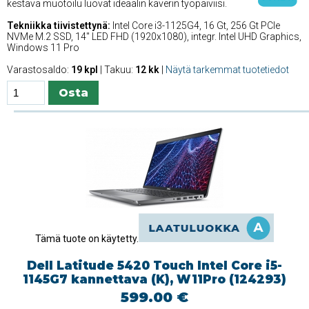
kestävä muotoilu luovat ideaalin kaverin työpäiviisi.
Tekniikka tiivistettynä:
Intel Core i3-1125G4, 16 Gt, 256 Gt PCIe
NVMe M.2 SSD, 14'' LED FHD (1920x1080), integr. Intel UHD Graphics,
Windows 11 Pro
Varastosaldo:
19 kpl
| Takuu:
12 kk
|
Näytä tarkemmat tuotetiedot
Tämä tuote on käytetty.
Dell Latitude 5420 Touch Intel Core i5-
1145G7 kannettava (K), W11Pro (124293)
599.00 €