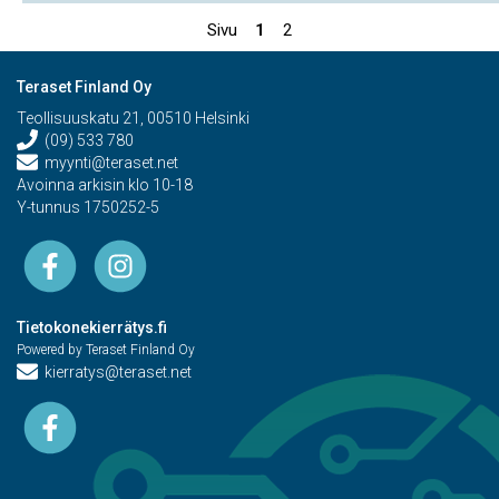
Sivu
1
2
Teraset Finland Oy
Teollisuuskatu 21, 00510 Helsinki
(09) 533 780
myynti@teraset.net
Avoinna arkisin klo 10-18
Y-tunnus 1750252-5
Tietokonekierrätys.fi
Powered by Teraset Finland Oy
kierratys@teraset.net