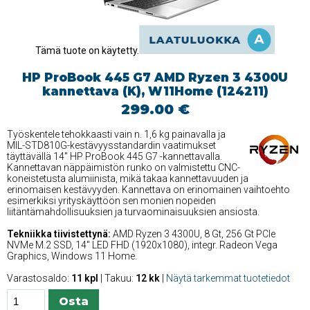
Tämä tuote on käytetty.
HP ProBook 445 G7 AMD Ryzen 3 4300U
kannettava (K), W11Home (124211)
299.00 €
Työskentele tehokkaasti vain n. 1,6 kg painavalla ja
MIL-STD810G-kestävyysstandardin vaatimukset
täyttävällä 14'' HP ProBook 445 G7 -kannettavalla.
Kannettavan näppäimistön runko on valmistettu CNC-
koneistetusta alumiinista, mikä takaa kannettavuuden ja
erinomaisen kestävyyden. Kannettava on erinomainen vaihtoehto
esimerkiksi yrityskäyttöön sen monien nopeiden
liitäntämahdollisuuksien ja turvaominaisuuksien ansiosta.
Tekniikka tiivistettynä:
AMD Ryzen 3 4300U, 8 Gt, 256 Gt PCIe
NVMe M.2 SSD, 14'' LED FHD (1920x1080), integr. Radeon Vega
Graphics, Windows 11 Home.
Varastosaldo:
11 kpl
| Takuu:
12 kk
|
Näytä tarkemmat tuotetiedot