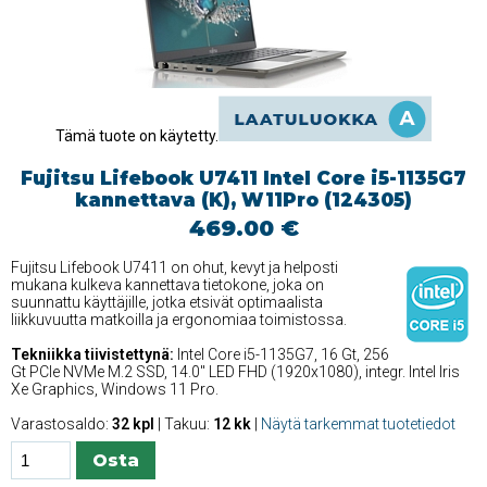
Tämä tuote on käytetty.
Fujitsu Lifebook U7411 Intel Core i5-1135G7
kannettava (K), W11Pro (124305)
469.00 €
Fujitsu Lifebook U7411 on ohut, kevyt ja helposti
mukana kulkeva kannettava tietokone, joka on
suunnattu käyttäjille, jotka etsivät optimaalista
liikkuvuutta matkoilla ja ergonomiaa toimistossa.
Tekniikka tiivistettynä:
Intel Core i5-1135G7, 16 Gt, 256
Gt PCIe NVMe M.2 SSD, 14.0'' LED FHD (1920x1080), integr. Intel Iris
Xe Graphics, Windows 11 Pro.
Varastosaldo:
32 kpl
| Takuu:
12 kk
|
Näytä tarkemmat tuotetiedot