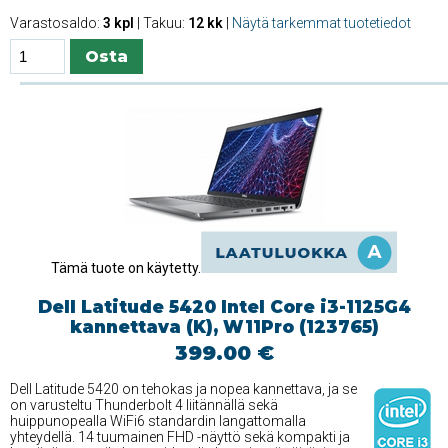
Varastosaldo:
3 kpl
| Takuu:
12 kk
|
Näytä tarkemmat tuotetiedot
Tämä tuote on käytetty.
Dell Latitude 5420 Intel Core i3-1125G4
kannettava (K), W11Pro (123765)
399.00 €
Dell Latitude 5420 on tehokas ja nopea kannettava, ja se
on varusteltu Thunderbolt 4 liitännällä sekä
huippunopealla WiFi6 standardin langattomalla
yhteydellä. 14 tuumainen FHD -näyttö sekä kompakti ja