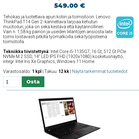
549.00 €
Tehokas ja luotettava apuri kotiin ja toimistoon. Lenovo
ThinkPad T14 Gen 2 -kannettava tarjoaa kehutun
muotoilun, joka on sekä kestävä että käytännöllinen.
Vain n. 1,58 kg painon ja useiden liitäntöjen ansiosta laite
toimii loistavasti pitkillä työmatkoilla sekä työpisteenä
toimistolla.
Tekniikka tiivistettynä:
Intel Core i5-1135G7, 16 Gt, 512 Gt PCIe
NVMe M.2 SSD, 14'' LED IPS FHD (1920x1080) kosketusnäyttö,
integr. Intel Iris Xe Graphics, Windows 11 Home.
Varastosaldo:
1 kpl
| Takuu:
12 kk
|
Näytä tarkemmat tuotetiedot