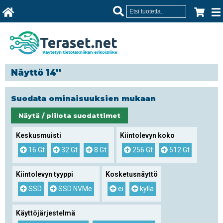
Näyttö 14''
Suodata ominaisuuksien mukaan
Näytä / piilota suodattimet
Keskusmuisti
Kiintolevyn koko
16 Gt
32 Gt
8 Gt
256 Gt
512 Gt
Kiintolevyn tyyppi
Kosketusnäyttö
SSD
SSD NVMe
ei
kyllä
Käyttöjärjestelmä