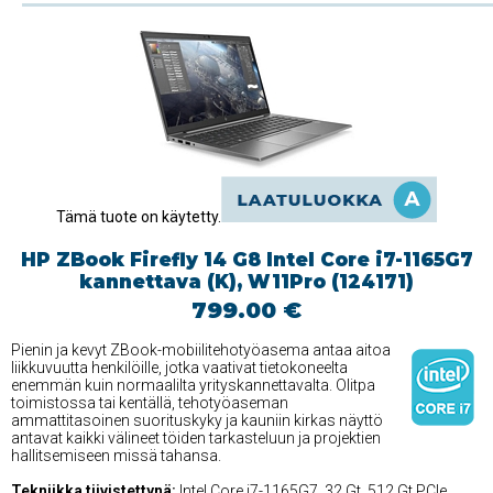
Tämä tuote on käytetty.
HP ZBook Firefly 14 G8 Intel Core i7-1165G7
kannettava (K), W11Pro (124171)
799.00 €
Pienin ja kevyt ZBook-mobiilitehotyöasema antaa aitoa
liikkuvuutta henkilöille, jotka vaativat tietokoneelta
enemmän kuin normaalilta yrityskannettavalta. Olitpa
toimistossa tai kentällä, tehotyöaseman
ammattitasoinen suorituskyky ja kauniin kirkas näyttö
antavat kaikki välineet töiden tarkasteluun ja projektien
hallitsemiseen missä tahansa.
Tekniikka tiivistettynä:
Intel Core i7-1165G7, 32 Gt, 512 Gt PCIe