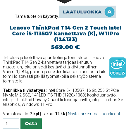
Tämä tuote on käytetty.
Lenovo ThinkPad T14 Gen 2 Touch Intel
Core i5-1135G7 kannettava (K), W11Pro
(124133)
569.00 €
Tehokas ja luotettava apuri kotiin ja toimistoon. Lenovo
ThinkPad T14 Gen 2 -kannettava tarjoaa kehutun
muotoilun, joka on sekä kestävä että käytännöllinen.
Vain n. 1,58 kg painon ja useiden liitäntöjen ansiosta laite
toimii loistavasti pitkillä työmatkoilla sekä työpisteenä
toimistolla.
Tekniikka tiivistettynä:
Intel Core i5-1135G7, 16 Gt, 256 Gt PCIe
NVMe M.2 SSD, 14'' LED IPS FHD (1920x1080) kosketusnäyttö,
integr. ThinkPad Privacy Guard tietosuojanäyttö, integr. Intel Iris Xe
Graphics, Windows 11 Pro.
Varastosaldo:
2 kpl
| Takuu:
12 kk
|
Näytä tarkemmat tuotetiedot