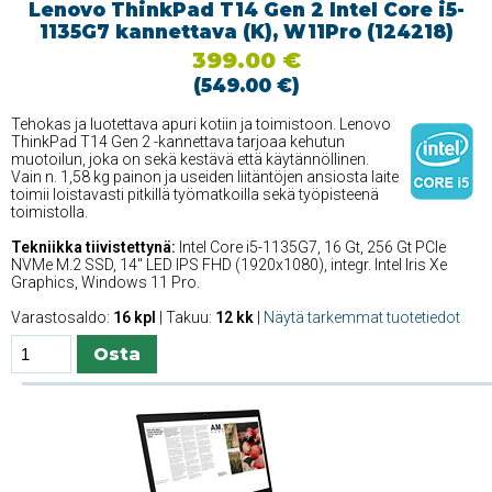
Lenovo ThinkPad T14 Gen 2 Intel Core i5-
1135G7 kannettava (K), W11Pro (124218)
399.00 €
(549.00 €)
Tehokas ja luotettava apuri kotiin ja toimistoon. Lenovo
ThinkPad T14 Gen 2 -kannettava tarjoaa kehutun
muotoilun, joka on sekä kestävä että käytännöllinen.
Vain n. 1,58 kg painon ja useiden liitäntöjen ansiosta laite
toimii loistavasti pitkillä työmatkoilla sekä työpisteenä
toimistolla.
Tekniikka tiivistettynä:
Intel Core i5-1135G7, 16 Gt, 256 Gt PCIe
NVMe M.2 SSD, 14'' LED IPS FHD (1920x1080), integr. Intel Iris Xe
Graphics, Windows 11 Pro.
Varastosaldo:
16 kpl
| Takuu:
12 kk
|
Näytä tarkemmat tuotetiedot