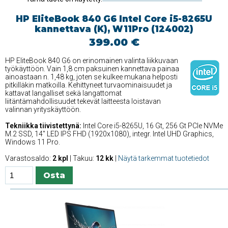
HP EliteBook 840 G6 Intel Core i5-8265U
kannettava (K), W11Pro (124002)
399.00 €
HP EliteBook 840 G6 on erinomainen valinta liikkuvaan
työkäyttöön. Vain 1,8 cm paksuinen kannettava painaa
ainoastaan n. 1,48 kg, joten se kulkee mukana helposti
pitkilläkin matkoilla. Kehittyneet turvaominaisuudet ja
kattavat langalliset sekä langattomat
liitäntämahdollisuudet tekevät laitteesta loistavan
valinnan yrityskäyttöön.
Tekniikka tiivistettynä:
Intel Core i5-8265U, 16 Gt, 256 Gt PCIe NVMe
M.2 SSD, 14'' LED IPS FHD (1920x1080), integr. Intel UHD Graphics,
Windows 11 Pro.
Varastosaldo:
2 kpl
| Takuu:
12 kk
|
Näytä tarkemmat tuotetiedot