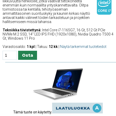
liikkuvuutta henkilöille, jotka vaativat tietokoneelta
enemmän kuin normaalilta yrityskannettavalta. Olitpa
toimistossa tai kentällä, tehotyöaseman
ammattitasoinen suorituskyky ja kauniin kirkas näyttö
antavat kaikki välineet töiden tarkasteluun ja projektien
hallitsemiseen missä tahansa.
Tekniikka tiivistettynä:
Intel Core i7-1165G7, 16 Gt, 512 Gt PCIe
NVMe M.2 SSD, 14'' LED IPS FHD (1920x1080), Nvidia Quadro T500 4
Gt, Windows 11 Pro
Varastosaldo:
1 kpl
| Takuu:
12 kk
|
Näytä tarkemmat tuotetiedot
Tämä tuote on käytetty.