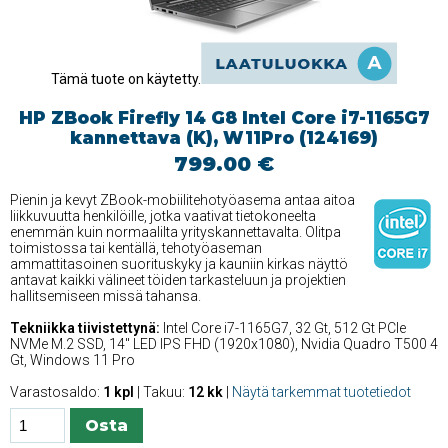
Tämä tuote on käytetty.
HP ZBook Firefly 14 G8 Intel Core i7-1165G7
kannettava (K), W11Pro (124169)
799.00 €
Pienin ja kevyt ZBook-mobiilitehotyöasema antaa aitoa
liikkuvuutta henkilöille, jotka vaativat tietokoneelta
enemmän kuin normaalilta yrityskannettavalta. Olitpa
toimistossa tai kentällä, tehotyöaseman
ammattitasoinen suorituskyky ja kauniin kirkas näyttö
antavat kaikki välineet töiden tarkasteluun ja projektien
hallitsemiseen missä tahansa.
Tekniikka tiivistettynä:
Intel Core i7-1165G7, 32 Gt, 512 Gt PCIe
NVMe M.2 SSD, 14'' LED IPS FHD (1920x1080), Nvidia Quadro T500 4
Gt, Windows 11 Pro
Varastosaldo:
1 kpl
| Takuu:
12 kk
|
Näytä tarkemmat tuotetiedot