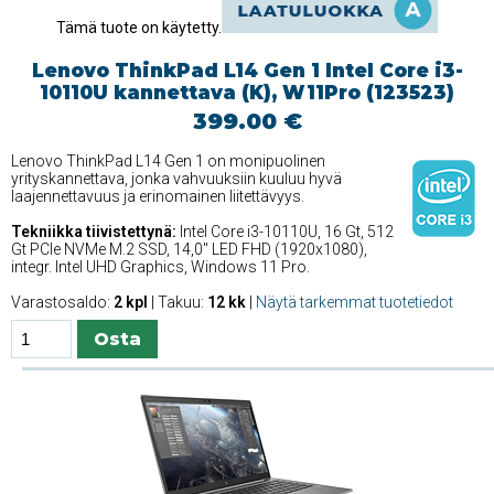
Tämä tuote on käytetty.
Lenovo ThinkPad L14 Gen 1 Intel Core i3-
10110U kannettava (K), W11Pro (123523)
399.00 €
Lenovo ThinkPad L14 Gen 1 on monipuolinen
yrityskannettava, jonka vahvuuksiin kuuluu hyvä
laajennettavuus ja erinomainen liitettävyys.
Tekniikka tiivistettynä:
Intel Core i3-10110U, 16 Gt, 512
Gt PCIe NVMe M.2 SSD, 14,0'' LED FHD (1920x1080),
integr. Intel UHD Graphics, Windows 11 Pro.
Varastosaldo:
2 kpl
| Takuu:
12 kk
|
Näytä tarkemmat tuotetiedot