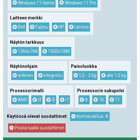
Windows 11 Home
Windows 11 Pro
Laitteen merkki
Dell
Fujitsu
HP
Lenovo
Näytön tarkkuus
1366x768
1920x1080
Näytönohjain
Painoluokka
erillinen
integroitu
1,5 - 2 kg
alle 1,5 kg
Prosessorimalli
Prosessorin sukupolvi
AMD
i3
i5
i7
8.
10.
11.
Käytössä olevat suodattimet:
Kuntoluokitus: A
Poista kaikki suodattimet