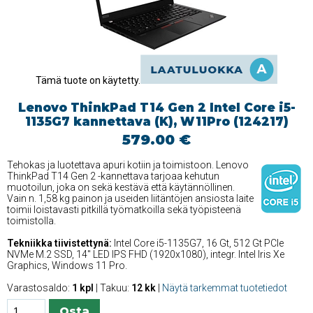
Tämä tuote on käytetty.
Lenovo ThinkPad T14 Gen 2 Intel Core i5-
1135G7 kannettava (K), W11Pro (124217)
579.00 €
Tehokas ja luotettava apuri kotiin ja toimistoon. Lenovo
ThinkPad T14 Gen 2 -kannettava tarjoaa kehutun
muotoilun, joka on sekä kestävä että käytännöllinen.
Vain n. 1,58 kg painon ja useiden liitäntöjen ansiosta laite
toimii loistavasti pitkillä työmatkoilla sekä työpisteenä
toimistolla.
Tekniikka tiivistettynä:
Intel Core i5-1135G7, 16 Gt, 512 Gt PCIe
NVMe M.2 SSD, 14'' LED IPS FHD (1920x1080), integr. Intel Iris Xe
Graphics, Windows 11 Pro.
Varastosaldo:
1 kpl
| Takuu:
12 kk
|
Näytä tarkemmat tuotetiedot