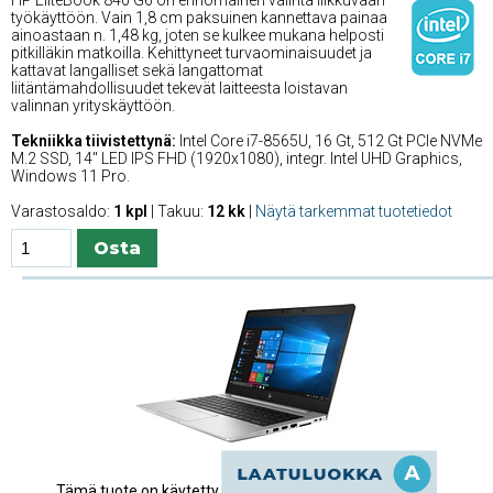
työkäyttöön. Vain 1,8 cm paksuinen kannettava painaa
ainoastaan n. 1,48 kg, joten se kulkee mukana helposti
pitkilläkin matkoilla. Kehittyneet turvaominaisuudet ja
kattavat langalliset sekä langattomat
liitäntämahdollisuudet tekevät laitteesta loistavan
valinnan yrityskäyttöön.
Tekniikka tiivistettynä:
Intel Core i7-8565U, 16 Gt, 512 Gt PCIe NVMe
M.2 SSD, 14'' LED IPS FHD (1920x1080), integr. Intel UHD Graphics,
Windows 11 Pro.
Varastosaldo:
1 kpl
| Takuu:
12 kk
|
Näytä tarkemmat tuotetiedot
Tämä tuote on käytetty.