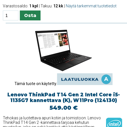
Varastosaldo:
1 kpl
| Takuu:
12 kk
|
Näytä tarkemmat tuotetiedot
Tämä tuote on käytetty.
Lenovo ThinkPad T14 Gen 2 Intel Core i5-
1135G7 kannettava (K), W11Pro (124130)
549.00 €
Tehokas ja luotettava apuri kotiin ja toimistoon. Lenovo
ThinkPad T14 Gen 2 -kannettava tarjoaa kehutun
muotoilun, joka on sekä kestävä että käytännöllinen.