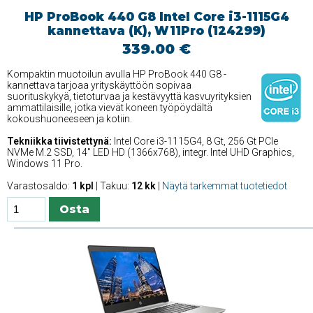
HP ProBook 440 G8 Intel Core i3-1115G4
kannettava (K), W11Pro (124299)
339.00 €
Kompaktin muotoilun avulla HP ProBook 440 G8 -
kannettava tarjoaa yrityskäyttöön sopivaa
suorituskykyä, tietoturvaa ja kestävyyttä kasvuyrityksien
ammattilaisille, jotka vievät koneen työpöydältä
kokoushuoneeseen ja kotiin.
Tekniikka tiivistettynä:
Intel Core i3-1115G4, 8 Gt, 256 Gt PCIe
NVMe M.2 SSD, 14'' LED HD (1366x768), integr. Intel UHD Graphics,
Windows 11 Pro.
Varastosaldo:
1 kpl
| Takuu:
12 kk
|
Näytä tarkemmat tuotetiedot