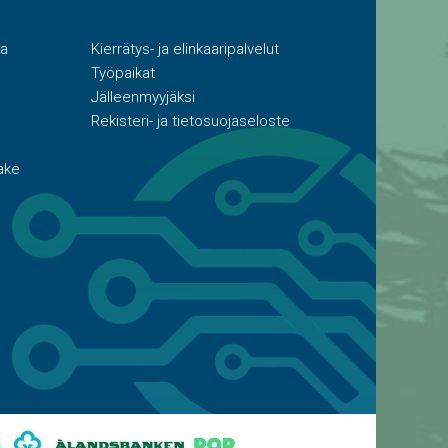
ta
Kierrätys- ja elinkaaripalvelut
Työpaikat
Jälleenmyyjäksi
Rekisteri- ja tietosuojaseloste
ake