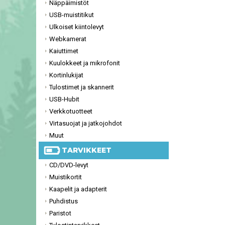
Näppäimistöt
USB-muistitikut
Ulkoiset kiintolevyt
Webkamerat
Kaiuttimet
Kuulokkeet ja mikrofonit
Kortinlukijat
Tulostimet ja skannerit
USB-Hubit
Verkkotuotteet
Virtasuojat ja jatkojohdot
Muut
TARVIKKEET
CD/DVD-levyt
Muistikortit
Kaapelit ja adapterit
Puhdistus
Paristot