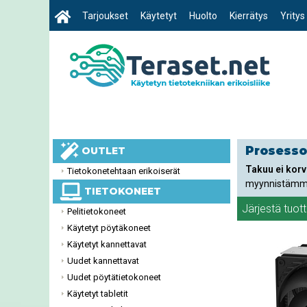
Tarjoukset
Käytetyt
Huolto
Kierrätys
Yritys
Prosesso
OUTLET
Takuu ei korv
Tietokonetehtaan erikoiserät
myynnistämm
TIETOKONEET
Järjestä tuot
Pelitietokoneet
Käytetyt pöytäkoneet
Käytetyt kannettavat
Uudet kannettavat
Uudet pöytätietokoneet
Käytetyt tabletit