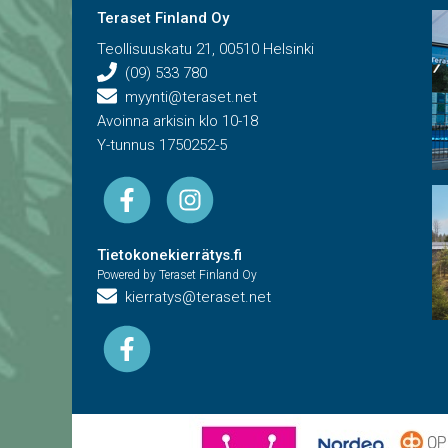
Teraset Finland Oy
Teollisuuskatu 21, 00510 Helsinki
(09) 533 780
myynti@teraset.net
Avoinna arkisin klo 10-18
Y-tunnus 1750252-5
Tietokonekierrätys.fi
Powered by Teraset Finland Oy
kierratys@teraset.net