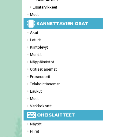
Lisätarvikkeet
Muut
KANNETTAVIEN OSAT
Akut
Laturit
Kiintolevyt
Muistit
Näppäimistöt
Optiset asemat
Prosessorit
Telakointiasemat
Laukut
Muut
Verkkokortit
OHEISLAITTEET
Näytöt
Hiiret