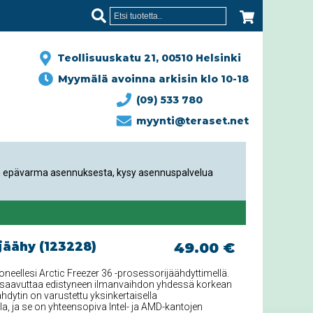
Teollisuuskatu 21, 00510 Helsinki
Myymälä avoinna arkisin klo 10-18
(09) 533 780
myynti@teraset.net
än epävarma asennuksesta, kysy asennuspalvelua
jäähy (123228)
49.00 €
oneellesi Arctic Freezer 36 -prosessorijäähdyttimellä.
 saavuttaa edistyneen ilmanvaihdon yhdessä korkean
hdytin on varustettu yksinkertaisella
illa, ja se on yhteensopiva Intel- ja AMD-kantojen