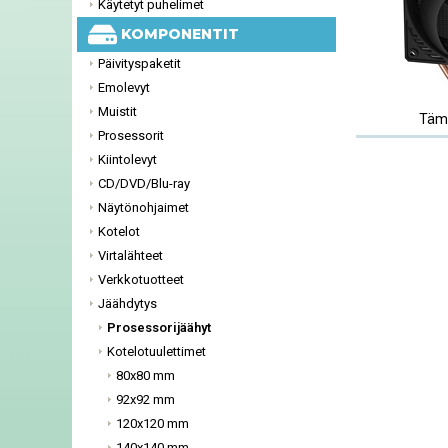
Käytetyt puhelimet
KOMPONENTIT
Päivityspaketit
Emolevyt
Muistit
Tämä
Prosessorit
Kiintolevyt
CD/DVD/Blu-ray
Näytönohjaimet
Kotelot
Virtalähteet
Verkkotuotteet
Jäähdytys
Prosessorijäähyt
Kotelotuulettimet
80x80 mm
92x92 mm
120x120 mm
140x140 mm