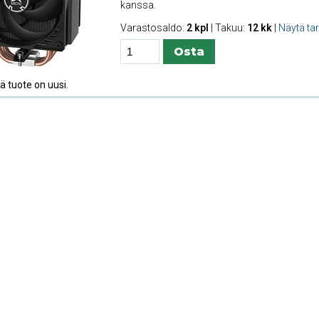
kanssa.
Varastosaldo:
2 kpl
| Takuu:
12 kk
|
Näytä ta
 tuote on uusi.