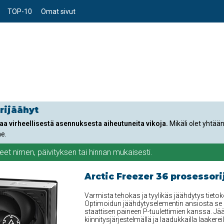
TOP-10
Omat sivut
rijäähyt
aa virheellisestä asennuksesta aiheutuneita vikoja.
Mikäli olet yhtä
e.
teet
nimen
,
päivityksen
tai
hinnan
mukaisesti.
Arctic Freezer 36 prosessori
Varmista tehokas ja tyylikäs jäähdytys tietok
Optimoidun jäähdytyselementin ansiosta se
staattisen paineen P-tuulettimien kanssa. Jää
kiinnitysjärjestelmällä ja laadukkailla laakere