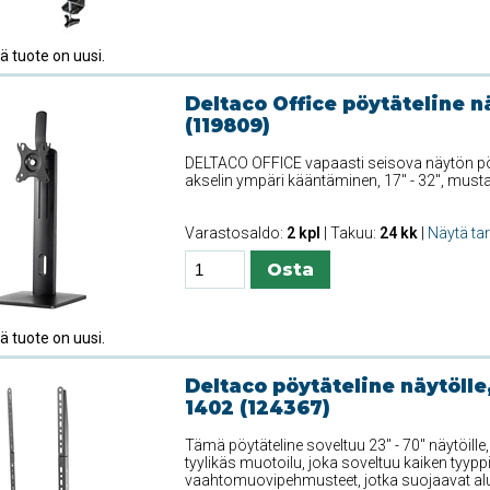
 tuote on uusi.
Deltaco Office pöytäteline n
(119809)
DELTACO OFFICE vapaasti seisova näytön pöyt
akselin ympäri kääntäminen, 17" - 32", musta
Varastosaldo:
2 kpl
| Takuu:
24 kk
|
Näytä ta
 tuote on uusi.
Deltaco pöytäteline näytölle
1402 (124367)
Tämä pöytäteline soveltuu 23'' - 70'' näytöill
tyylikäs muotoilu, joka soveltuu kaiken tyypp
vaahtomuovipehmusteet, jotka suojaavat alu