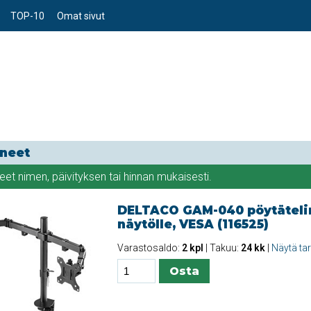
TOP-10
Omat sivut
ineet
teet
nimen
,
päivityksen
tai
hinnan
mukaisesti.
DELTACO GAM-040 pöytäteli
näytölle, VESA (116525)
Varastosaldo:
2 kpl
| Takuu:
24 kk
|
Näytä ta