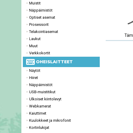
Muistit
Näppäimistöt
Optiset asemat
Prosessorit
Telakointiasemat
Tämä
Laukut
Muut
Verkkokortit
OHEISLAITTEET
Näytöt
Hiiret
Näppäimistöt
USB-muistitikut
Ulkoiset kiintolevyt
Webkamerat
Kaiuttimet
Kuulokkeet ja mikrofonit
Kortinlukijat