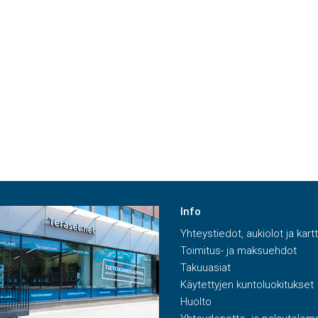
Info
Yhteystiedot, aukiolot ja kart
Toimitus- ja maksuehdot
Takuuasiat
Käytettyjen kuntoluokitukset
Huolto