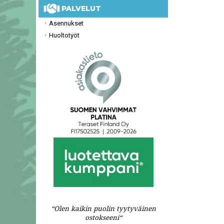
PALVELUT
Asennukset
Huoltotyöt
“Olen kaikin puolin tyytyväinen
ostokseeni“