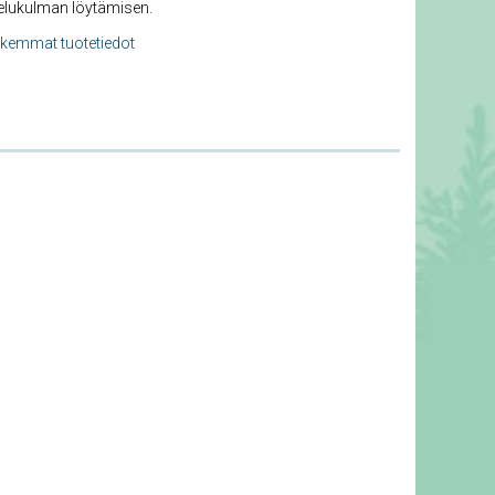
elukulman löytämisen.
rkemmat tuotetiedot