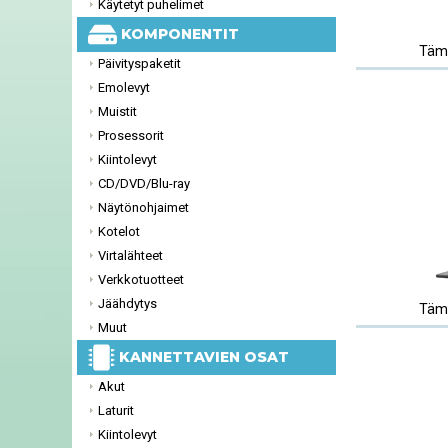
Käytetyt puhelimet
KOMPONENTIT
Tämä
Päivityspaketit
Emolevyt
Muistit
Prosessorit
Kiintolevyt
CD/DVD/Blu-ray
Näytönohjaimet
Kotelot
Virtalähteet
Verkkotuotteet
Jäähdytys
Tämä
Muut
KANNETTAVIEN OSAT
Akut
Laturit
Kiintolevyt