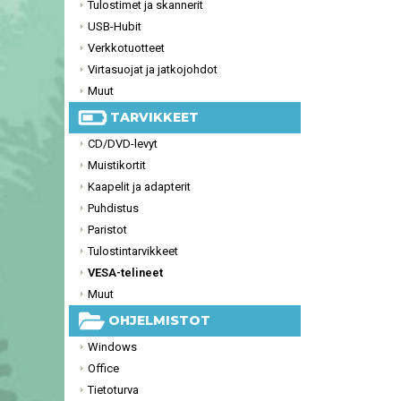
Tulostimet ja skannerit
USB-Hubit
Verkkotuotteet
Virtasuojat ja jatkojohdot
Muut
TARVIKKEET
CD/DVD-levyt
Muistikortit
Kaapelit ja adapterit
Puhdistus
Paristot
Tulostintarvikkeet
VESA-telineet
Muut
OHJELMISTOT
Windows
Office
Tietoturva