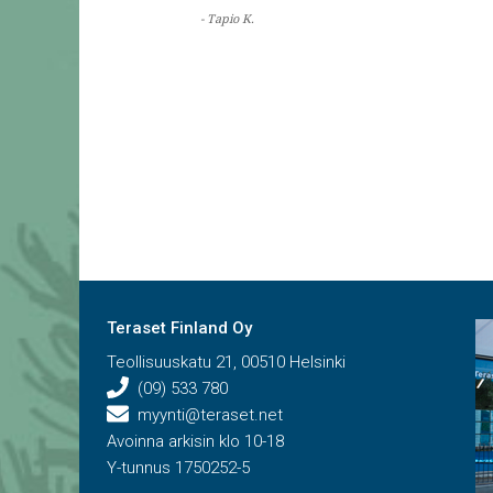
- Tapio K.
Teraset Finland Oy
Teollisuuskatu 21, 00510 Helsinki
(09) 533 780
myynti@teraset.net
Avoinna arkisin klo 10-18
Y-tunnus 1750252-5