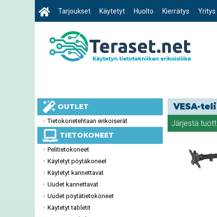
Tarjoukset
Käytetyt
Huolto
Kierrätys
Yritys
VESA-tel
OUTLET
Tietokonetehtaan erikoiserät
Järjestä tuot
TIETOKONEET
Pelitietokoneet
Käytetyt pöytäkoneet
Käytetyt kannettavat
Uudet kannettavat
Uudet pöytätietokoneet
Käytetyt tabletit