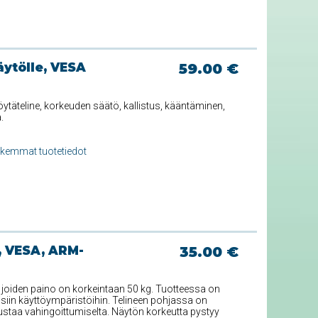
äytölle, VESA
59.00 €
äteline, korkeuden säätö, kallistus, kääntäminen,
.
rkemmat tuotetiedot
, VESA, ARM-
35.00 €
e, joiden paino on korkeintaan 50 kg. Tuotteessa on
isiin käyttöympäristöihin. Telineen pohjassa on
staa vahingoittumiselta. Näytön korkeutta pystyy