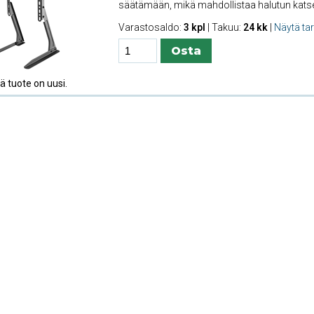
säätämään, mikä mahdollistaa halutun kats
Varastosaldo:
3 kpl
| Takuu:
24 kk
|
Näytä ta
 tuote on uusi.