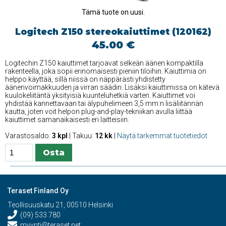
Tämä tuote on uusi.
Logitech Z150 stereokaiuttimet (120162)
45.00 €
Logitechin Z150 kaiuttimet tarjoavat selkeän äänen kompaktilla
rakenteella, joka sopii erinomaisesti pieniin tiloihin. Kaiuttimia on
helppo käyttää, sillä niissä on näppärästi yhdistetty
äänenvoimakkuuden ja virran säädin. Lisäksi kaiuttimissa on kätevä
kuulokeliitäntä yksityisiä kuunteluhetkiä varten. Kaiuttimet voi
yhdistää kannettavaan tai älypuhelimeen 3,5 mm:n lisäliitännän
kautta, joten voit helpon plug-and-play-tekniikan avulla liittää
kaiuttimet samanaikaisesti eri laitteisiin.
Varastosaldo:
3 kpl
| Takuu:
12 kk
|
Näytä tarkemmat tuotetiedot
Teraset Finland Oy
Teollisuuskatu 21, 00510 Helsinki
(09) 533 780
myynti@teraset.net