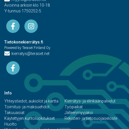
Avoinna arkisin klo 10-18
Y-tunnus 1750252-5
Tietokonekierrätys.fi
Powered by Teraset Finland Oy
kierratys@teraset.net
Info
Yhteystiedot, aukiolot ja kartta
Kierrätys- ja elinkaaripalvelut
Toimitus- ja maksuehdot
Työpaikat
Takuuasiat
Jälleenmyyjäksi
Käytettyjen kuntoluokitukset
Rekisteri- ja tietosuojaseloste
Huolto