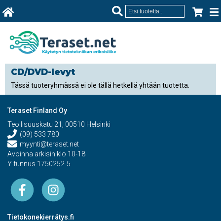
CD/DVD-levyt
Tässä tuoteryhmässä ei ole tällä hetkellä yhtään tuotetta.
Teraset Finland Oy
Teollisuuskatu 21, 00510 Helsinki
(09) 533 780
myynti@teraset.net
Avoinna arkisin klo 10-18
Y-tunnus 1750252-5
Tietokonekierrätys.fi