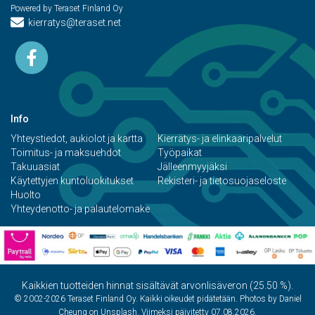
Powered by Teraset Finland Oy
kierratys@teraset.net
Info
Yhteystiedot, aukiolot ja kartta
Kierrätys- ja elinkaaripalvelut
Toimitus- ja maksuehdot
Työpaikat
Takuuasiat
Jälleenmyyjäksi
Käytettyjen kuntoluokitukset
Rekisteri- ja tietosuojaseloste
Huolto
Yhteydenotto- ja palautelomake
Kaikkien tuotteiden hinnat sisältävät arvonlisäveron (25.50 %).
© 2002-2026 Teraset Finland Oy. Kaikki oikeudet pidätetään. Photos by Daniel
Cheung on Unsplash. Viimeksi päivitetty 07.08.2026.