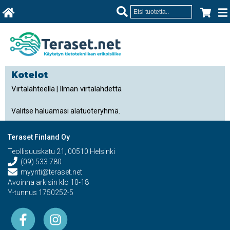
Kotelot
Virtalähteellä
Ilman virtalähdettä
|
Valitse haluamasi alatuoteryhmä.
Teraset Finland Oy
Teollisuuskatu 21, 00510 Helsinki
(09) 533 780
myynti@teraset.net
Avoinna arkisin klo 10-18
Y-tunnus 1750252-5