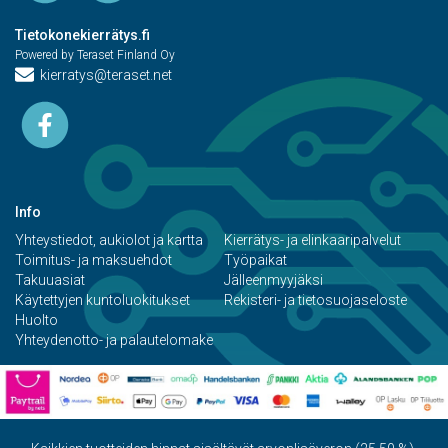
Tietokonekierrätys.fi
Powered by Teraset Finland Oy
kierratys@teraset.net
Info
Yhteystiedot, aukiolot ja kartta
Kierrätys- ja elinkaaripalvelut
Toimitus- ja maksuehdot
Työpaikat
Takuuasiat
Jälleenmyyjäksi
Käytettyjen kuntoluokitukset
Rekisteri- ja tietosuojaseloste
Huolto
Yhteydenotto- ja palautelomake