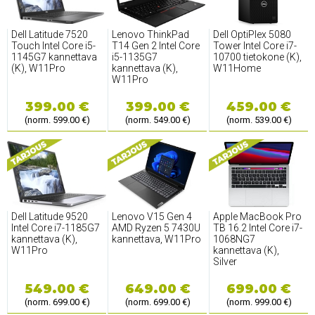
Dell Latitude 7520
Lenovo ThinkPad
Dell OptiPlex 5080
Touch Intel Core i5-
T14 Gen 2 Intel Core
Tower Intel Core i7-
1145G7 kannettava
i5-1135G7
10700 tietokone (K),
(K), W11Pro
kannettava (K),
W11Home
W11Pro
399.00 €
399.00 €
459.00 €
(norm. 599.00 €)
(norm. 549.00 €)
(norm. 539.00 €)
Dell Latitude 9520
Lenovo V15 Gen 4
Apple MacBook Pro
Intel Core i7-1185G7
AMD Ryzen 5 7430U
TB 16.2 Intel Core i7-
kannettava (K),
kannettava, W11Pro
1068NG7
W11Pro
kannettava (K),
Silver
549.00 €
649.00 €
699.00 €
(norm. 699.00 €)
(norm. 699.00 €)
(norm. 999.00 €)