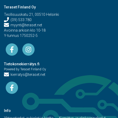
Teraset Finland Oy
Teollisuuskatu 21, 00510 Helsinki
(09) 533 780
myynti@teraset.net
Avoinna arkisin klo 10-18
Y-tunnus 1750252-5
Tietokonekierrätys.fi
Powered by Teraset Finland Oy
kierratys@teraset.net
Info
Yhteystiedot, aukiolot ja kartta
Kierrätys- ja elinkaaripalvelut