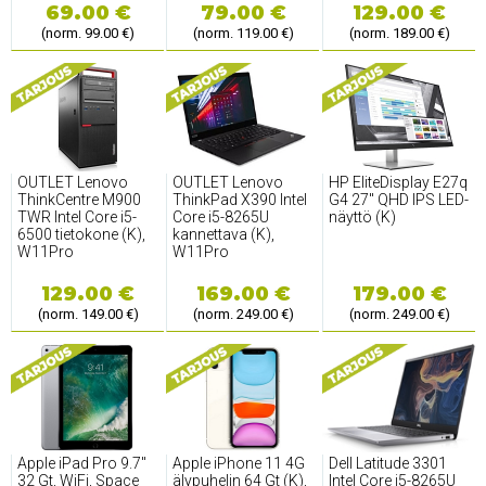
69.00 €
79.00 €
129.00 €
(norm. 99.00 €)
(norm. 119.00 €)
(norm. 189.00 €)
OUTLET Lenovo
OUTLET Lenovo
HP EliteDisplay E27q
ThinkCentre M900
ThinkPad X390 Intel
G4 27'' QHD IPS LED-
TWR Intel Core i5-
Core i5-8265U
näyttö (K)
6500 tietokone (K),
kannettava (K),
W11Pro
W11Pro
129.00 €
169.00 €
179.00 €
(norm. 149.00 €)
(norm. 249.00 €)
(norm. 249.00 €)
Apple iPad Pro 9.7''
Apple iPhone 11 4G
Dell Latitude 3301
32 Gt, WiFi, Space
älypuhelin 64 Gt (K),
Intel Core i5-8265U