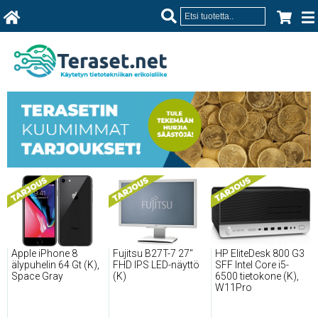
Apple iPhone 8
Fujitsu B27T-7 27''
HP EliteDesk 800 G3
älypuhelin 64 Gt (K),
FHD IPS LED-näyttö
SFF Intel Core i5-
Space Gray
(K)
6500 tietokone (K),
W11Pro