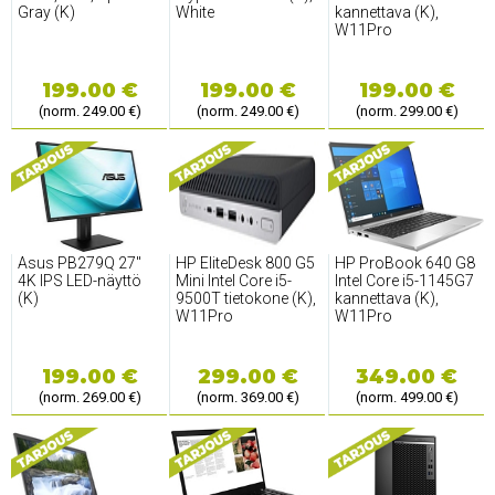
Gray (K)
White
kannettava (K),
W11Pro
199.00 €
199.00 €
199.00 €
(norm. 249.00 €)
(norm. 249.00 €)
(norm. 299.00 €)
Asus PB279Q 27''
HP EliteDesk 800 G5
HP ProBook 640 G8
4K IPS LED-näyttö
Mini Intel Core i5-
Intel Core i5-1145G7
(K)
9500T tietokone (K),
kannettava (K),
W11Pro
W11Pro
199.00 €
299.00 €
349.00 €
(norm. 269.00 €)
(norm. 369.00 €)
(norm. 499.00 €)