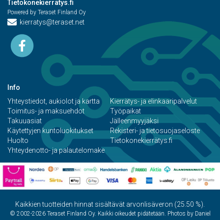
Tietokonekierrätys.fi
Powered by Teraset Finland Oy
kierratys@teraset.net
Info
Yhteystiedot, aukiolot ja kartta
Kierrätys- ja elinkaaripalvelut
Toimitus- ja maksuehdot
Työpaikat
Takuuasiat
Jälleenmyyjäksi
Käytettyjen kuntoluokitukset
Rekisteri- ja tietosuojaseloste
Huolto
Tietokonekierrätys.fi
Yhteydenotto- ja palautelomake
Kaikkien tuotteiden hinnat sisältävät arvonlisäveron (25.50 %).
© 2002-2026 Teraset Finland Oy. Kaikki oikeudet pidätetään. Photos by Daniel