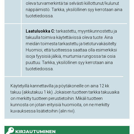
oleva turvamerkintä tai selvästi kiillottunut/kulunut
näppäimistö. Tarkka, yksilöllinen syy kerrotaan aina
tuotetiedoissa.
Laatuluokka C:
tarkastettu, myyntikunnostettu ja
takuulla toimiva käytettävissä oleva tuote. Aina
meidän toimesta tarkastettu ja tietoturvakäsitelty.
Huomioi, että tuotteessa saattaa olla esimerkiksi
isoja fyysisiä jälkiä, murtumia rungossa tai osia
puuttuu. Tarkka, yksilöllinen syy kerrotaan aina
tuotetiedoissa.
Käytetyillä kannettavilla ja pöytäkoneille on aina 12 kk
takuu (akkutakuu 1 kk). Jokaisen tuotteen tarkka takuuaika
on merkitty tuotteen perustietoihin. Mikäli tuotteen
kunnosta on jotain erityisiä huomioita, on ne merkitty
kuvauksessa lisätietoihin (alin rivi).
KIRJAUTUMINEN