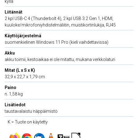
kyllä
Liitännät
2 kpl USB-C 4 (Thunderbolt 4), 2 kpl USB 3.2 Gen 1, HDMI,
kuuloke/mikrofoniyhdistelmäliitin, muistikortinlukija, RJ45
Käyttöjärjestelmä
suomenkielinen Windows 11 Pro (kieli vaihdettavissa)
Akku
akku toimii, kestoaikaa ei ole mitattu, mukana verkkolaturi
Mitat (L x S x K)
32,9 x 22,7 x 1,79 cm
Paino
n. 1,58 kg
Lisätiedot
taustavalaistu näppäimistö
K = Tuote on käytetty