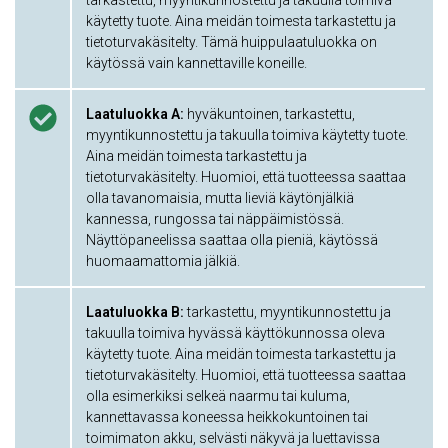
tarkastettu, myyntikunnostettu ja takuulla toimiva
käytetty tuote. Aina meidän toimesta tarkastettu ja
tietoturvakäsitelty. Tämä huippulaatuluokka on
käytössä vain kannettaville koneille.
Laatuluokka A:
hyväkuntoinen, tarkastettu,
myyntikunnostettu ja takuulla toimiva käytetty tuote.
Aina meidän toimesta tarkastettu ja
tietoturvakäsitelty. Huomioi, että tuotteessa saattaa
olla tavanomaisia, mutta lieviä käytönjälkiä
kannessa, rungossa tai näppäimistössä.
Näyttöpaneelissa saattaa olla pieniä, käytössä
huomaamattomia jälkiä.
Laatuluokka B:
tarkastettu, myyntikunnostettu ja
takuulla toimiva hyvässä käyttökunnossa oleva
käytetty tuote. Aina meidän toimesta tarkastettu ja
tietoturvakäsitelty. Huomioi, että tuotteessa saattaa
olla esimerkiksi selkeä naarmu tai kuluma,
kannettavassa koneessa heikkokuntoinen tai
toimimaton akku, selvästi näkyvä ja luettavissa