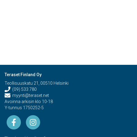
Teraset Finland Oy
Teollisuuskatu 21, 00510 Helsinki
(09) 533 780
myynti@teraset.net
Avoinna arkisin klo 10-18
Y-tunnus 1750252-5