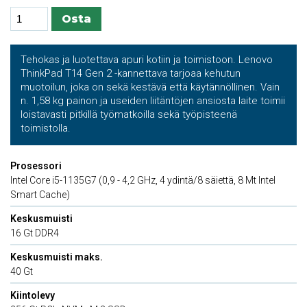
Tehokas ja luotettava apuri kotiin ja toimistoon. Lenovo
ThinkPad T14 Gen 2 -kannettava tarjoaa kehutun
muotoilun, joka on sekä kestävä että käytännöllinen. Vain
n. 1,58 kg painon ja useiden liitäntöjen ansiosta laite toimii
loistavasti pitkillä työmatkoilla sekä työpisteenä
toimistolla.
Prosessori
Intel Core i5-1135G7 (0,9 - 4,2 GHz, 4 ydintä/8 säiettä, 8 Mt Intel
Smart Cache)
Keskusmuisti
16 Gt DDR4
Keskusmuisti maks.
40 Gt
Kiintolevy