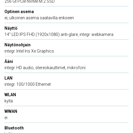
256 Gt PCIe NVMe M.2 SSD
Optinen asema
ei, ulkoinen asema saatavilla erikseen
Näyttö
14'' LED IPS FHD (1920x1080) anti-glare, integr. webkamera
Näytönohjain
integr. Intel Iris Xe Graphics
Ääni
integr. HD audio, stereokaiuttimet, mikrofoni
LAN
integr. 100/1000 Ethernet
WLAN
kyllä
WWAN
ei
Bluetooth