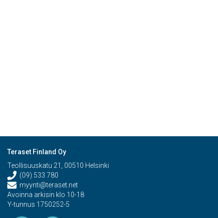
Teraset Finland Oy
Teollisuuskatu 21, 00510 Helsinki
(09) 533 780
myynti@teraset.net
Avoinna arkisin klo 10-18
Y-tunnus 1750252-5