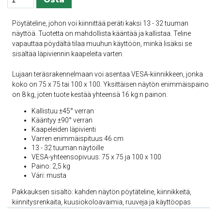
Pöytäteline, johon voi kiinnittää peräti kaksi 13 - 32 tuuman
näyttöä. Tuotetta on mahdollista kääntää ja kallistaa. Teline
vapauttaa pöydältä tilaa muuhun käyttöön, minkä lisäksi se
sisältää läpiviennin kaapeleita varten.
Lujaan teräsrakennelmaan voi asentaa VESA-kiinnikkeen, jonka
koko on 75 x 75 tai 100 x 100. Yksittäisen näytön enimmäispaino
on 8 kg, joten tuote kestää yhteensä 16 kg:n painon.
Kallistuu ±45° verran
Kääntyy ±90° verran
Kaapeleiden läpivienti
Varren enimmäispituus 46 cm
13 - 32 tuuman näytöille
VESA-yhteensopivuus: 75 x 75 ja 100 x 100
Paino: 2,5 kg
Väri: musta
Pakkauksen sisältö: kahden näytön pöytäteline, kiinnikkeitä,
kiinnitysrenkaita, kuusiokoloavaimia, ruuveja ja käyttöopas