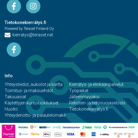
Tietokonekierrätys.fi
Powered by Teraset Finland Oy
kierratys@teraset.net
Info
Yhteystiedot, aukiolot ja kartta
Kierrätys- ja elinkaaripalvelut
Toimitus- ja maksuehdot
Työpaikat
Takuuasiat
Jälleenmyyjäksi
Käytettyjen kuntoluokitukset
Rekisteri- ja tietosuojaseloste
Huolto
Tietokonekierrätys.fi
Yhteydenotto- ja palautelomake