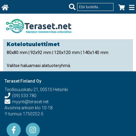
Kotelotuulettimet
80x80 mm
92x92 mm
120x120 mm
140x140 mm
|
|
|
Valitse haluamasi alatuoteryhmä.
Teraset Finland Oy
Teollisuuskatu 21, 00510 Helsinki
(09) 533 780
myynti@teraset.net
Avoinna arkisin klo 10-18
Y-tunnus 1750252-5