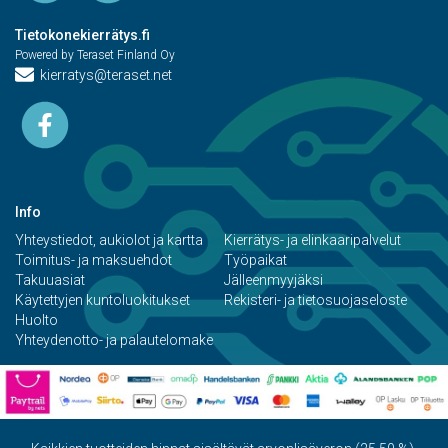
Tietokonekierrätys.fi
Powered by Teraset Finland Oy
kierratys@teraset.net
Info
Yhteystiedot, aukiolot ja kartta
Kierrätys- ja elinkaaripalvelut
Toimitus- ja maksuehdot
Työpaikat
Takuuasiat
Jälleenmyyjäksi
Käytettyjen kuntoluokitukset
Rekisteri- ja tietosuojaseloste
Huolto
Yhteydenotto- ja palautelomake