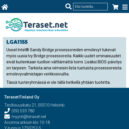
LGA1155
Useat Intel® Sandy Bridge prosessoreiden emolevyt tukevat
myös uusia Ivy Bridge prosessoreita. Kaikki uudet ominaisuudet
eivät kuitenkaan tuolloin välttämättä toimi. Lisäksi BIOS-päivitys
on tarpeen. Tarkista aina viimeisin lista tuetuista prosessoreista
emolevyvalmistajan verkkosivuilta.
Tässä tuoteryhmässä ei ole tällä hetkellä yhtään tuotetta.
Teraset Finland Oy
Teollisuuskatu 21, 00510 Helsinki
(09) 533 780
myynti@teraset.net
Avoinna arkisin klo 10-18
Y-tunnus 1750252-5