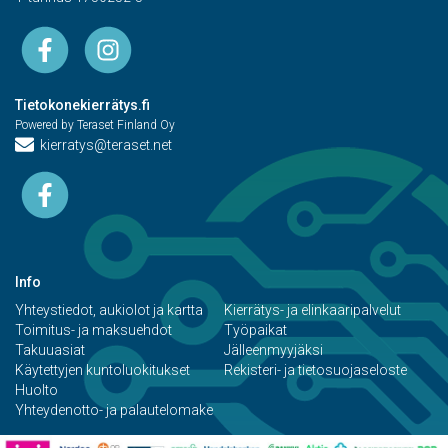
Tietokonekierrätys.fi
Powered by Teraset Finland Oy
kierratys@teraset.net
Info
Yhteystiedot, aukiolot ja kartta
Kierrätys- ja elinkaaripalvelut
Toimitus- ja maksuehdot
Työpaikat
Takuuasiat
Jälleenmyyjäksi
Käytettyjen kuntoluokitukset
Rekisteri- ja tietosuojaseloste
Huolto
Yhteydenotto- ja palautelomake