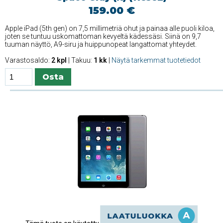
159.00 €
Apple iPad (5th gen) on 7,5 millimetriä ohut ja painaa alle puoli kiloa,
joten se tuntuu uskomattoman kevyeltä kädessäsi. Siinä on 9,7
tuuman näyttö, A9-siru ja huippunopeat langattomat yhteydet.
Varastosaldo:
2 kpl
| Takuu:
1 kk
|
Näytä tarkemmat tuotetiedot