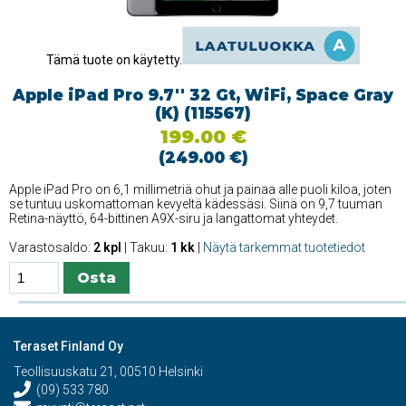
Tämä tuote on käytetty.
Apple iPad Pro 9.7'' 32 Gt, WiFi, Space Gray
(K) (115567)
199.00 €
(249.00 €)
Apple iPad Pro on 6,1 millimetriä ohut ja painaa alle puoli kiloa, joten
se tuntuu uskomattoman kevyeltä kädessäsi. Siinä on 9,7 tuuman
Retina-näyttö, 64-bittinen A9X-siru ja langattomat yhteydet.
Varastosaldo:
2 kpl
| Takuu:
1 kk
|
Näytä tarkemmat tuotetiedot
Teraset Finland Oy
Teollisuuskatu 21, 00510 Helsinki
(09) 533 780