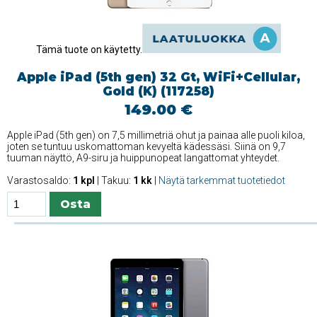
Tämä tuote on käytetty.
Apple iPad (5th gen) 32 Gt, WiFi+Cellular,
Gold (K) (117258)
149.00 €
Apple iPad (5th gen) on 7,5 millimetriä ohut ja painaa alle puoli kiloa,
joten se tuntuu uskomattoman kevyeltä kädessäsi. Siinä on 9,7
tuuman näyttö, A9-siru ja huippunopeat langattomat yhteydet.
Varastosaldo:
1 kpl
| Takuu:
1 kk
|
Näytä tarkemmat tuotetiedot