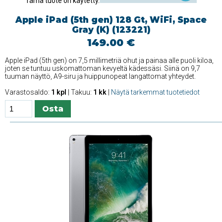
Tämä tuote on käytetty.
Apple iPad (5th gen) 128 Gt, WiFi, Space
Gray (K) (123221)
149.00 €
Apple iPad (5th gen) on 7,5 millimetriä ohut ja painaa alle puoli kiloa,
joten se tuntuu uskomattoman kevyeltä kädessäsi. Siinä on 9,7
tuuman näyttö, A9-siru ja huippunopeat langattomat yhteydet.
Varastosaldo:
1 kpl
| Takuu:
1 kk
|
Näytä tarkemmat tuotetiedot