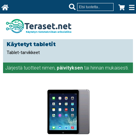
Käytetyt tabletit
Tablet-tarvikkeet
Järjestä tuotteet
nimen
,
päivityksen
tai
hinnan
mukaisesti.