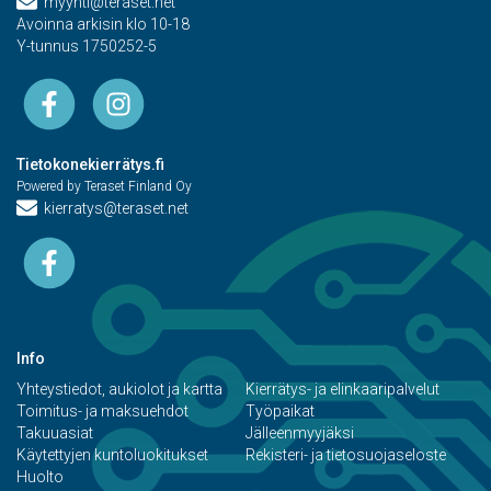
myynti@teraset.net
Avoinna arkisin klo 10-18
Y-tunnus 1750252-5
Tietokonekierrätys.fi
Powered by Teraset Finland Oy
kierratys@teraset.net
Info
Yhteystiedot, aukiolot ja kartta
Kierrätys- ja elinkaaripalvelut
Toimitus- ja maksuehdot
Työpaikat
Takuuasiat
Jälleenmyyjäksi
Käytettyjen kuntoluokitukset
Rekisteri- ja tietosuojaseloste
Huolto