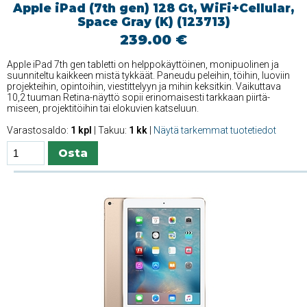
Apple iPad (7th gen) 128 Gt, WiFi+Cellular,
Space Gray (K) (123713)
239.00 €
Apple iPad 7th gen tabletti on helppokäyttöinen, monipuolinen ja
suunniteltu kaikkeen mistä tykkäät. Paneudu peleihin, töihin, luoviin
projekteihin, opintoihin, viestittelyyn ja mihin keksitkin. Vaikuttava
10,2 tuuman Retina-näyttö sopii erin­omaisesti tarkkaan piirtä­
miseen, projekti­töihin tai elokuvien katseluun.
Varastosaldo:
1 kpl
| Takuu:
1 kk
|
Näytä tarkemmat tuotetiedot