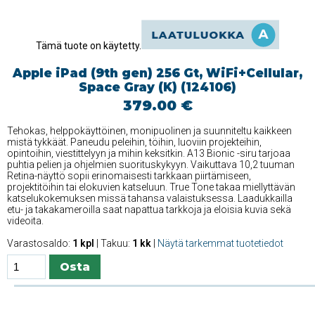
Tämä tuote on käytetty.
Apple iPad (9th gen) 256 Gt, WiFi+Cellular,
Space Gray (K) (124106)
379.00 €
Tehokas, helppokäyttöinen, monipuolinen ja suunniteltu kaikkeen
mistä tykkäät. Paneudu peleihin, töihin, luoviin projekteihin,
opintoihin, viestittelyyn ja mihin keksitkin. A13 Bionic -siru tarjoaa
puhtia pelien ja ohjelmien suorituskykyyn. Vaikuttava 10,2 tuuman
Retina-näyttö sopii erinomaisesti tarkkaan piirtämiseen,
projektitöihin tai elokuvien katseluun. True Tone takaa miellyttävän
katselukokemuksen missä tahansa valaistuksessa. Laadukkailla
etu- ja takakameroilla saat napattua tarkkoja ja eloisia kuvia sekä
videoita.
Varastosaldo:
1 kpl
| Takuu:
1 kk
|
Näytä tarkemmat tuotetiedot