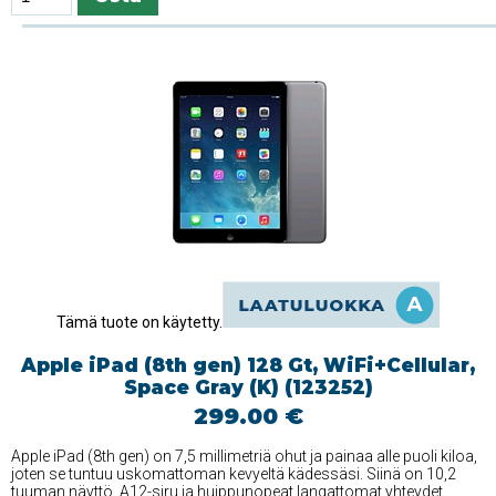
Tämä tuote on käytetty.
Apple iPad (8th gen) 128 Gt, WiFi+Cellular,
Space Gray (K) (123252)
299.00 €
Apple iPad (8th gen) on 7,5 millimetriä ohut ja painaa alle puoli kiloa,
joten se tuntuu uskomattoman kevyeltä kädessäsi. Siinä on 10,2
tuuman näyttö, A12-siru ja huippunopeat langattomat yhteydet.