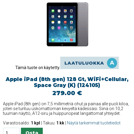
Tämä tuote on käytetty.
Apple iPad (8th gen) 128 Gt, WiFi+Cellular,
Space Gray (K) (124105)
279.00 €
Apple iPad (8th gen) on 7,5 millimetriä ohut ja painaa alle puoli kiloa,
joten se tuntuu uskomattoman kevyeltä kädessäsi. Siinä on 10,2
tuuman näyttö, A12-siru ja huippunopeat langattomat yhteydet.
Varastosaldo:
1 kpl
| Takuu:
1 kk
|
Näytä tarkemmat tuotetiedot