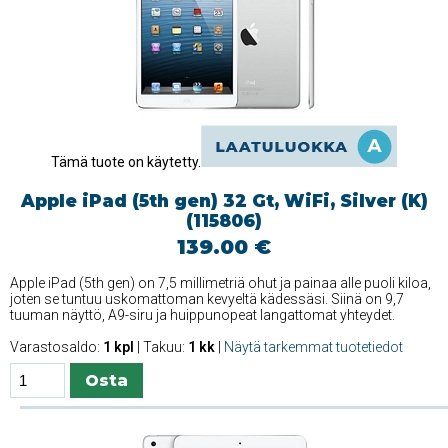
Tämä tuote on käytetty.
Apple iPad (5th gen) 32 Gt, WiFi, Silver (K)
(115806)
139.00 €
Apple iPad (5th gen) on 7,5 millimetriä ohut ja painaa alle puoli kiloa,
joten se tuntuu uskomattoman kevyeltä kädessäsi. Siinä on 9,7
tuuman näyttö, A9-siru ja huippunopeat langattomat yhteydet.
Varastosaldo:
1 kpl
| Takuu:
1 kk
|
Näytä tarkemmat tuotetiedot