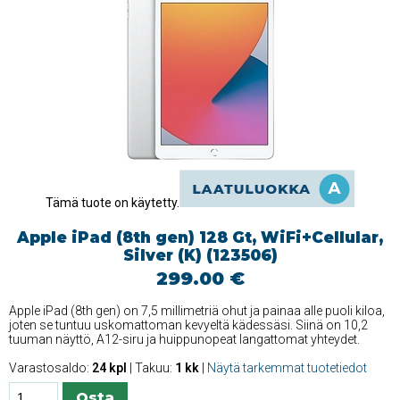
Tämä tuote on käytetty.
Apple iPad (8th gen) 128 Gt, WiFi+Cellular,
Silver (K) (123506)
299.00 €
Apple iPad (8th gen) on 7,5 millimetriä ohut ja painaa alle puoli kiloa,
joten se tuntuu uskomattoman kevyeltä kädessäsi. Siinä on 10,2
tuuman näyttö, A12-siru ja huippunopeat langattomat yhteydet.
Varastosaldo:
24 kpl
| Takuu:
1 kk
|
Näytä tarkemmat tuotetiedot