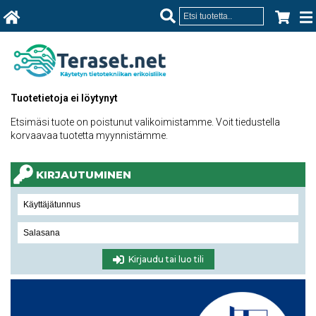
Tuotetietoja ei löytynyt
Etsimäsi tuote on poistunut valikoimistamme. Voit tiedustella
korvaavaa tuotetta myynnistämme.
KIRJAUTUMINEN
Kirjaudu tai luo tili