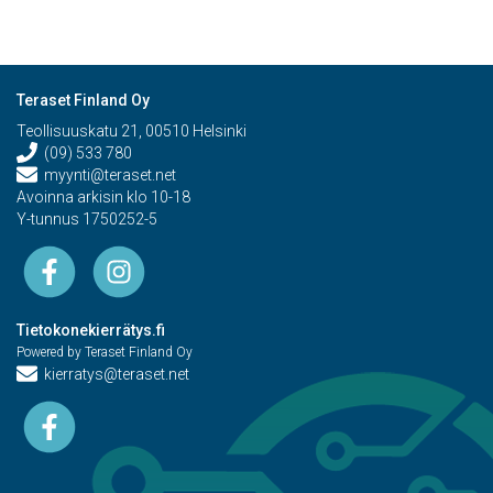
Teraset Finland Oy
Teollisuuskatu 21, 00510 Helsinki
(09) 533 780
myynti@teraset.net
Avoinna arkisin klo 10-18
Y-tunnus 1750252-5
Tietokonekierrätys.fi
Powered by Teraset Finland Oy
kierratys@teraset.net