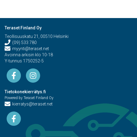
Teraset Finland Oy
Teollisuuskatu 21, 00510 Helsinki
(09) 533 780
myynti@teraset.net
Avoinna arkisin klo 10-18
Y-tunnus 1750252-5
Tietokonekierrätys.fi
Powered by Teraset Finland Oy
kierratys@teraset.net