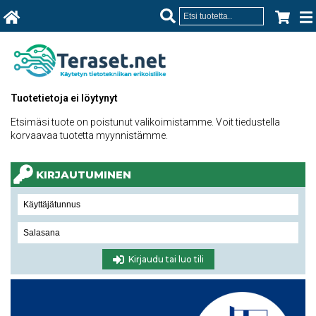
Tuotetietoja ei löytynyt
Etsimäsi tuote on poistunut valikoimistamme. Voit tiedustella
korvaavaa tuotetta myynnistämme.
KIRJAUTUMINEN
Kirjaudu tai luo tili