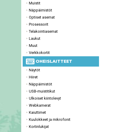
Muistit
Näppäimistöt
Optiset asemat
Prosessorit
Telakointiasemat
Laukut
Muut
Verkkokortit
OHEISLAITTEET
Näytöt
Hiiret
Näppäimistöt
USB-muistitikut
Ulkoiset kiintolevyt
Webkamerat
Kaiuttimet
Kuulokkeet ja mikrofonit
Kortinlukijat