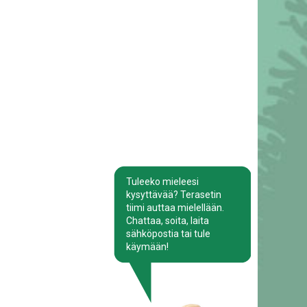
Tuleeko mieleesi
kysyttävää? Terasetin
tiimi auttaa mielellään.
Chattaa, soita, laita
sähköpostia tai tule
käymään!