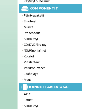
Käytetyt puhelimet
KOMPONENTIT
Päivityspaketit
Emolevyt
Muistit
Prosessorit
Kiintolevyt
CD/DVD/Blu-ray
Näytönohjaimet
Kotelot
Virtalähteet
Verkkotuotteet
Jäähdytys
Muut
KANNETTAVIEN OSAT
Akut
Laturit
Kiintolevyt