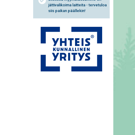
jättivalikoima laitteita - tervetuloa
siis paikan päällekin!