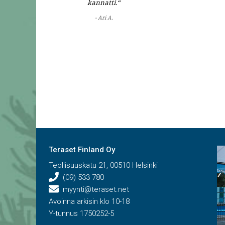
kannatti.“
- Ari A.
Teraset Finland Oy
Teollisuuskatu 21, 00510 Helsinki
(09) 533 780
myynti@teraset.net
Avoinna arkisin klo 10-18
Y-tunnus 1750252-5