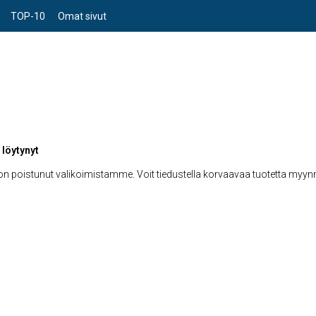
TOP-10
Omat sivut
 löytynyt
 on poistunut valikoimistamme. Voit tiedustella korvaavaa tuotetta myy