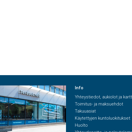
Info
Yhteystiedot, aukiolot ja kart
Toimitus- ja maksuehdot
Takuuasiat
Käytettyjen kuntoluokitukset
Huolto