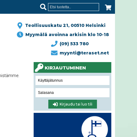
Teollisuuskatu 21, 00510 Helsinki
Myymälä avoinna arkisin klo 10-18
(09) 533 780
myynti@teraset.net
KIRJAUTUMINEN
nnistämme.
Kirjaudu tai luo tili