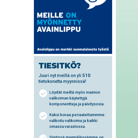
TIESITKÖ?
510
Juuri nyt meillä on yli
tietokonetta myynnissä!
Löydät meiltä myös mainion
valikoiman käytettyjä
komponentteja ja päivitysosia.
Kaksi kovaa periaatettammme:
valikoitu valikoima ja kaikki
omassa varastossa.
Siistissä myymälässämme on