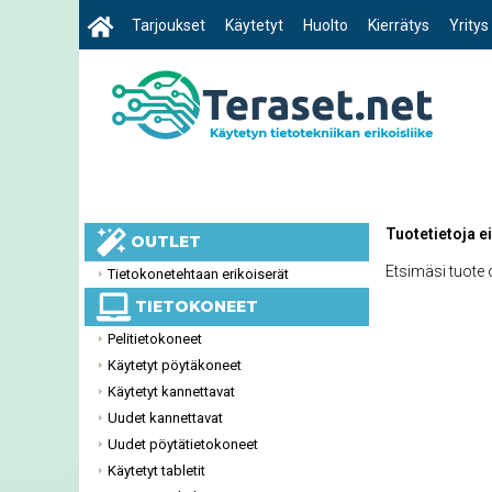
Tarjoukset
Käytetyt
Huolto
Kierrätys
Yritys
Tuotetietoja ei
OUTLET
Etsimäsi tuote
Tietokonetehtaan erikoiserät
TIETOKONEET
Pelitietokoneet
Käytetyt pöytäkoneet
Käytetyt kannettavat
Uudet kannettavat
Uudet pöytätietokoneet
Käytetyt tabletit