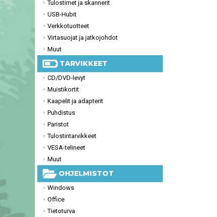
Tulostimet ja skannerit
USB-Hubit
Verkkotuotteet
Virtasuojat ja jatkojohdot
Muut
TARVIKKEET
CD/DVD-levyt
Muistikortit
Kaapelit ja adapterit
Puhdistus
Paristot
Tulostintarvikkeet
VESA-telineet
Muut
OHJELMISTOT
Windows
Office
Tietoturva