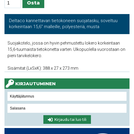
Deltaco kannettavan tietokoneen suojatasku, soveltuu
korkeintaan 15,6'' malleille, polyesteriä, musta
Suojakotelo, jossa on hyvin pehmustettu lokero korkeintaan
15,6-tuumaista tietokonetta varten. Ulkopuolella vuorostaan on
pieni tarvikelokero.
Sisämitat (LxSxK): 388 x 27 x 273 mm
KIRJAUTUMINEN
Kirjaudu tai luo tili