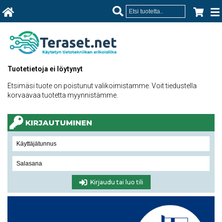
Tuotetietoja ei löytynyt
Etsimäsi tuote on poistunut valikoimistamme. Voit tiedustella
korvaavaa tuotetta myynnistämme.
KIRJAUTUMINEN
Kirjaudu tai luo tili