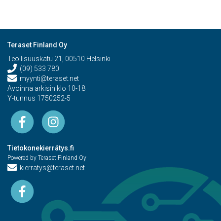
Teraset Finland Oy
Teollisuuskatu 21, 00510 Helsinki
(09) 533 780
myynti@teraset.net
Avoinna arkisin klo 10-18
Y-tunnus 1750252-5
Tietokonekierrätys.fi
Powered by Teraset Finland Oy
kierratys@teraset.net