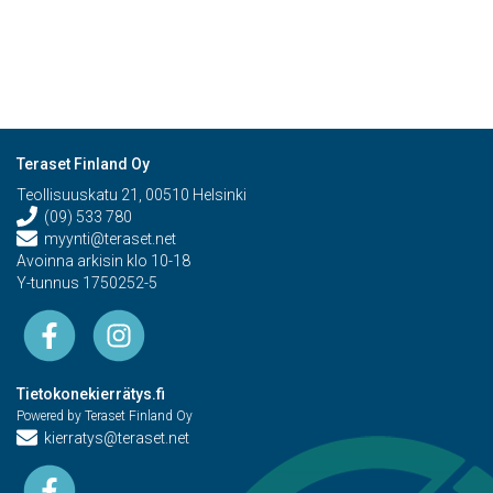
Teraset Finland Oy
Teollisuuskatu 21, 00510 Helsinki
(09) 533 780
myynti@teraset.net
Avoinna arkisin klo 10-18
Y-tunnus 1750252-5
Tietokonekierrätys.fi
Powered by Teraset Finland Oy
kierratys@teraset.net