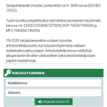
Värijauhekasetti (musta), jonka kesto on n. 2600 sivua (ISO/IEC
19752).
Tuote soveltuu käytettäväksi esimerkiksi seuraavien tulostimien
kanssa: HL-2240D/2250DN/2270DW, DCP-7060D/7065DN ja
MFC-7360DN/7460DN.
TN-2220 värijauhekasetilla voidaan tulostaa
arkistointikelpoisesti, kun tulostinohjaimesta valitaan
asetukseksi paksu paperi. Arkistointikelpoisuus edellyttää
alkuperäisten Brother värikasettien sekä arkistointikelpoisen
paperin käyttämistä.
KIRJAUTUMINEN
Kirjaudu tai luo tili