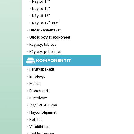
Näyttö 14''
Näyttö 15''
Näyttö 16''
Näyttö 17'' tai yli
Uudet kannettavat
Uudet pöytätietokoneet
Käytetyt tabletit
Käytetyt puhelimet
KOMPONENTIT
Päivityspaketit
Emolevyt
Muistit
Prosessorit
Kiintolevyt
CD/DVD/Blu-ray
Näytönohjaimet
Kotelot
Virtalähteet
Verkkotuotteet