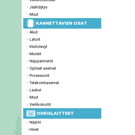
Jäähdytys
Muut
KANNETTAVIEN OSAT
Akut
Laturit
Kiintolevyt
Muistit
Näppäimistöt
Optiset asemat
Prosessorit
Telakointiasemat
Laukut
Muut
Verkkokortit
OHEISLAITTEET
Näytöt
Hiiret