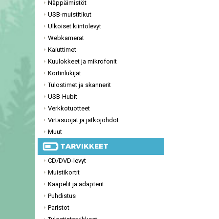
Näppäimistöt
USB-muistitikut
Ulkoiset kiintolevyt
Webkamerat
Kaiuttimet
Kuulokkeet ja mikrofonit
Kortinlukijat
Tulostimet ja skannerit
USB-Hubit
Verkkotuotteet
Virtasuojat ja jatkojohdot
Muut
TARVIKKEET
CD/DVD-levyt
Muistikortit
Kaapelit ja adapterit
Puhdistus
Paristot