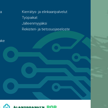
ta
Kierrätys- ja elinkaaripalvelut
Työpaikat
Jälleenmyyjäksi
Rekisteri- ja tietosuojaseloste
ake