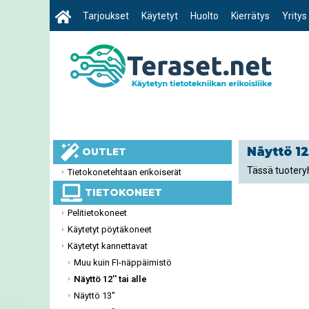
Tarjoukset
Käytetyt
Huolto
Kierrätys
Yritys
Näyttö 12'
OUTLET
Tässä tuoteryh
Tietokonetehtaan erikoiserät
TIETOKONEET
Pelitietokoneet
Käytetyt pöytäkoneet
Käytetyt kannettavat
Muu kuin FI-näppäimistö
Näyttö 12'' tai alle
Näyttö 13''