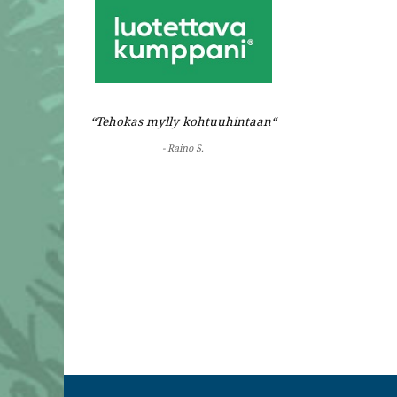
“Tehokas mylly kohtuuhintaan“
- Raino S.