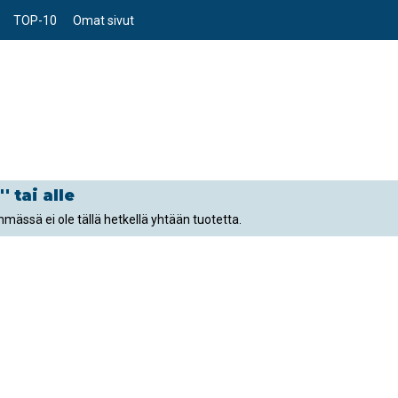
TOP-10
Omat sivut
' tai alle
mässä ei ole tällä hetkellä yhtään tuotetta.