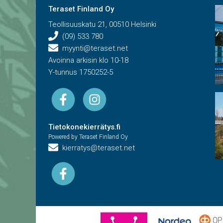
Teraset Finland Oy
Teollisuuskatu 21, 00510 Helsinki
(09) 533 780
myynti@teraset.net
Avoinna arkisin klo 10-18
Y-tunnus 1750252-5
Tietokonekierrätys.fi
Powered by Teraset Finland Oy
kierratys@teraset.net