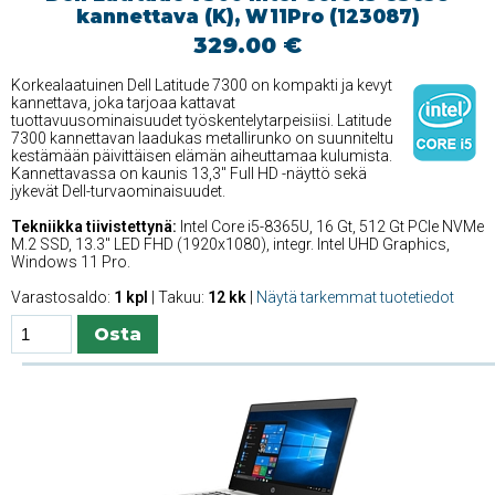
kannettava (K), W11Pro (123087)
329.00 €
Korkealaatuinen Dell Latitude 7300 on kompakti ja kevyt
kannettava, joka tarjoaa kattavat
tuottavuusominaisuudet työskentelytarpeisiisi. Latitude
7300 kannettavan laadukas metallirunko on suunniteltu
kestämään päivittäisen elämän aiheuttamaa kulumista.
Kannettavassa on kaunis 13,3'' Full HD -näyttö sekä
jykevät Dell-turvaominaisuudet.
Tekniikka tiivistettynä:
Intel Core i5-8365U, 16 Gt, 512 Gt PCIe NVMe
M.2 SSD, 13.3'' LED FHD (1920x1080), integr. Intel UHD Graphics,
Windows 11 Pro.
Varastosaldo:
1 kpl
| Takuu:
12 kk
|
Näytä tarkemmat tuotetiedot