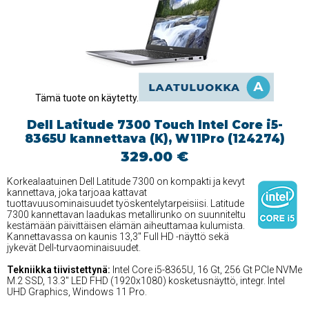
Tämä tuote on käytetty.
Dell Latitude 7300 Touch Intel Core i5-
8365U kannettava (K), W11Pro (124274)
329.00 €
Korkealaatuinen Dell Latitude 7300 on kompakti ja kevyt
kannettava, joka tarjoaa kattavat
tuottavuusominaisuudet työskentelytarpeisiisi. Latitude
7300 kannettavan laadukas metallirunko on suunniteltu
kestämään päivittäisen elämän aiheuttamaa kulumista.
Kannettavassa on kaunis 13,3'' Full HD -näyttö sekä
jykevät Dell-turvaominaisuudet.
Tekniikka tiivistettynä:
Intel Core i5-8365U, 16 Gt, 256 Gt PCIe NVMe
M.2 SSD, 13.3'' LED FHD (1920x1080) kosketusnäyttö, integr. Intel
UHD Graphics, Windows 11 Pro.