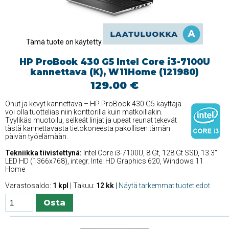
Tämä tuote on käytetty.
HP ProBook 430 G5 Intel Core i3-7100U
kannettava (K), W11Home (121980)
129.00 €
Ohut ja kevyt kannettava – HP ProBook 430 G5 käyttäjä
voi olla tuottelias niin konttorilla kuin matkoillakin.
Tyylikäs muotoilu, selkeät linjat ja upeat reunat tekevät
tästä kannettavasta tietokoneesta pakollisen tämän
päivän työelämään.
Tekniikka tiivistettynä:
Intel Core i3-7100U, 8 Gt, 128 Gt SSD, 13.3''
LED HD (1366x768), integr. Intel HD Graphics 620, Windows 11
Home
Varastosaldo:
1 kpl
| Takuu:
12 kk
|
Näytä tarkemmat tuotetiedot