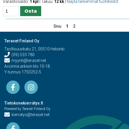
Varastosaldo:
1 kpl
| Takuu:
12 kk
|
Näytä tarkemmat tuotetiedot
Sivu
1
2
Teraset Finland Oy
Teollisuuskatu 21, 00510 Helsinki
(09) 533 780
myynti@teraset.net
Avoinna arkisin klo 10-18
Y-tunnus 1750252-5
Tietokonekierrätys.fi
Powered by Teraset Finland Oy
kierratys@teraset.net