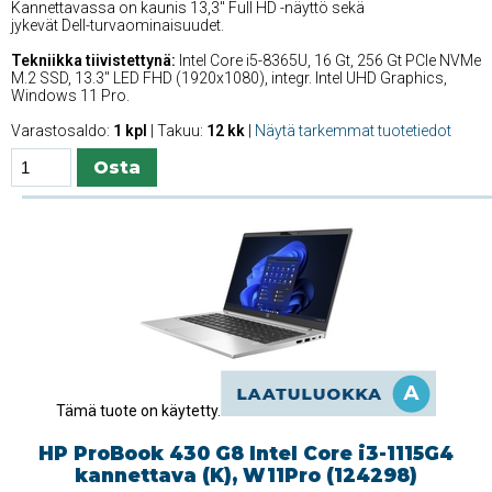
Kannettavassa on kaunis 13,3'' Full HD -näyttö sekä
jykevät Dell-turvaominaisuudet.
Tekniikka tiivistettynä:
Intel Core i5-8365U, 16 Gt, 256 Gt PCIe NVMe
M.2 SSD, 13.3'' LED FHD (1920x1080), integr. Intel UHD Graphics,
Windows 11 Pro.
Varastosaldo:
1 kpl
| Takuu:
12 kk
|
Näytä tarkemmat tuotetiedot
Tämä tuote on käytetty.
HP ProBook 430 G8 Intel Core i3-1115G4
kannettava (K), W11Pro (124298)