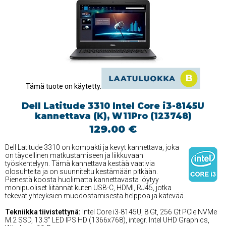
Tämä tuote on käytetty.
Dell Latitude 3310 Intel Core i3-8145U
kannettava (K), W11Pro (123748)
129.00 €
Dell Latitude 3310 on kompakti ja kevyt kannettava, joka
on täydellinen matkustamiseen ja liikkuvaan
työskentelyyn. Tämä kannettava kestää vaativia
olosuhteita ja on suunniteltu kestämään pitkään.
Pienestä koosta huolimatta kannettavasta löytyy
monipuoliset liitännät kuten USB-C, HDMI, RJ45, jotka
tekevät yhteyksien muodostamisesta helppoa ja kätevää.
Tekniikka tiivistettynä:
Intel Core i3-8145U, 8 Gt, 256 Gt PCIe NVMe
M.2 SSD, 13.3'' LED IPS HD (1366x768), integr. Intel UHD Graphics,