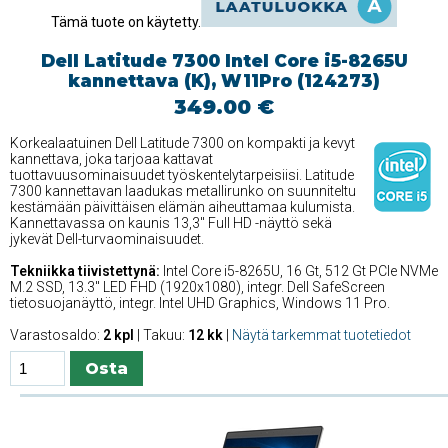
Tämä tuote on käytetty.
Dell Latitude 7300 Intel Core i5-8265U
kannettava (K), W11Pro (124273)
349.00 €
Korkealaatuinen Dell Latitude 7300 on kompakti ja kevyt
kannettava, joka tarjoaa kattavat
tuottavuusominaisuudet työskentelytarpeisiisi. Latitude
7300 kannettavan laadukas metallirunko on suunniteltu
kestämään päivittäisen elämän aiheuttamaa kulumista.
Kannettavassa on kaunis 13,3'' Full HD -näyttö sekä
jykevät Dell-turvaominaisuudet.
Tekniikka tiivistettynä:
Intel Core i5-8265U, 16 Gt, 512 Gt PCIe NVMe
M.2 SSD, 13.3'' LED FHD (1920x1080), integr. Dell SafeScreen
tietosuojanäyttö, integr. Intel UHD Graphics, Windows 11 Pro.
Varastosaldo:
2 kpl
| Takuu:
12 kk
|
Näytä tarkemmat tuotetiedot