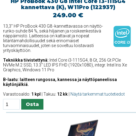
HP ProBook 430 G8 Intel Core i3-1115G4
kannettava (K), W11Pro (122937)
249.00 €
13,3'' HP ProBook 430 G8 -kannettavassa on näyttö-
runko-suhde 84 %, sekä hiljainen ja roiskeenkestävä
näppäimistö. Laitteessa on kattavat ja nopeat
liitäntämahdollisuudet sekä erinomaiset
turvaominaisuudet, joten se soveltuu loistavasti
yrityskäyttöön.
Tekniikka tiivistettynä:
Intel Core i3-1115G4, 8 Gt, 256 Gt PCIe
NVMe M.2 SSD, 13.3'' LED IPS FHD (1920x1080), integr. Intel Iris Xe
Graphics, Windows 11 Pro
B-laatu: laitteen rungossa, kannessa ja näyttöpaneelissa
käytönjälkiä.
Varastosaldo:
1 kpl
| Takuu:
12 kk
|
Näytä tarkemmat tuotetiedot