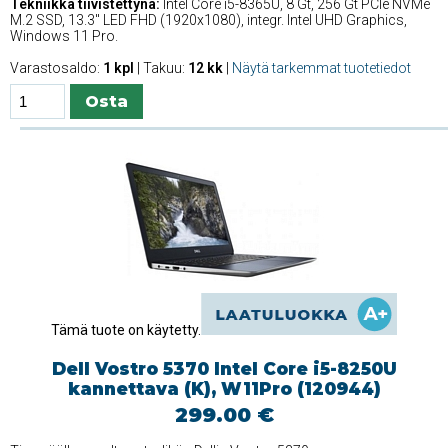
Tekniikka tiivistettynä:
Intel Core i5-8365U, 8 Gt, 256 Gt PCIe NVMe
M.2 SSD, 13.3'' LED FHD (1920x1080), integr. Intel UHD Graphics,
Windows 11 Pro.
Varastosaldo:
1 kpl
| Takuu:
12 kk
|
Näytä tarkemmat tuotetiedot
Tämä tuote on käytetty.
Dell Vostro 5370 Intel Core i5-8250U
kannettava (K), W11Pro (120944)
299.00 €