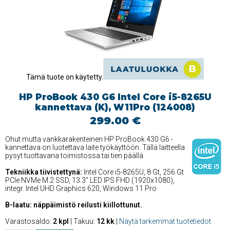
Tämä tuote on käytetty.
HP ProBook 430 G6 Intel Core i5-8265U
kannettava (K), W11Pro (124008)
299.00 €
Ohut mutta vankkarakenteinen HP ProBook 430 G6 -
kannettava on luotettava laite työkäyttöön. Tällä laitteella
pysyt tuottavana toimistossa tai tien päällä.
Tekniikka tiivistettynä:
Intel Core i5-8265U, 8 Gt, 256 Gt
PCIe NVMe M.2 SSD, 13.3'' LED IPS FHD (1920x1080),
integr. Intel UHD Graphics 620, Windows 11 Pro
B-laatu: näppäimistö reilusti kiillottunut.
Varastosaldo:
2 kpl
| Takuu:
12 kk
|
Näytä tarkemmat tuotetiedot