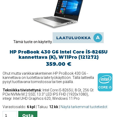
Tämä tuote on käytetty.
HP ProBook 430 G6 Intel Core i5-8265U
kannettava (K), W11Pro (121272)
359.00 €
Ohut mutta vankkarakenteinen HP ProBook 430 G6 -
kannettava on luotettava laite työkäyttöön. Tällä laitteella
pysyt tuottavana toimistossa tai tien päällä.
Tekniikka tiivistettynä:
Intel Core i5-8265U, 8 Gt, 256 Gt
PCIe NVMe M.2 SSD, 13.3'' LED IPS FHD (1920x1080),
integr. Intel UHD Graphics 620, Windows 11 Pro
Varastosaldo:
6 kpl
| Takuu:
12 kk
|
Näytä tarkemmat tuotetiedot