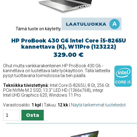
Tämä tuote on käytetty.
HP ProBook 430 G6 Intel Core i5-8265U
kannettava (K), W11Pro (123222)
329.00 €
Ohut mutta vankkarakenteinen HP ProBook 430 G6 -
kannettava on luotettava laite työkäyttöön. Tällä laitteella
pysyt tuottavana toimistossa tai tien päällä.
Tekniikka tiivistettynä:
Intel Core i5-8265U, 8 Gt, 256 Gt
PCIe NVMe M.2 SSD, 13.3'' LED HD (1366x768), integr.
Intel UHD Graphics 620, Windows 11 Pro
Varastosaldo:
1 kpl
| Takuu:
12 kk
|
Näytä tarkemmat tuotetiedot