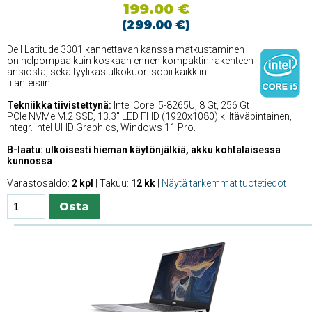
199.00 €
(299.00 €)
Dell Latitude 3301 kannettavan kanssa matkustaminen
on helpompaa kuin koskaan ennen kompaktin rakenteen
ansiosta, sekä tyylikäs ulkokuori sopii kaikkiin
tilanteisiin.
Tekniikka tiivistettynä:
Intel Core i5-8265U, 8 Gt, 256 Gt
PCIe NVMe M.2 SSD, 13.3'' LED FHD (1920x1080) kiiltäväpintainen,
integr. Intel UHD Graphics, Windows 11 Pro.
B-laatu: ulkoisesti hieman käytönjälkiä, akku kohtalaisessa
kunnossa
Varastosaldo:
2 kpl
| Takuu:
12 kk
|
Näytä tarkemmat tuotetiedot