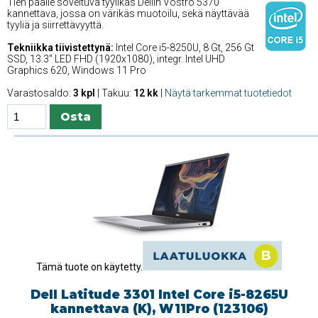
Tien päälle soveltuva tyylikäs Dellin Vostro 5370
kannettava, jossa on värikäs muotoilu, sekä näyttävää
tyyliä ja siirrettävyyttä.
Tekniikka tiivistettynä:
Intel Core i5-8250U, 8 Gt, 256 Gt
SSD, 13.3'' LED FHD (1920x1080), integr. Intel UHD
Graphics 620, Windows 11 Pro
Varastosaldo:
3 kpl
| Takuu:
12 kk
|
Näytä tarkemmat tuotetiedot
Tämä tuote on käytetty.
Dell Latitude 3301 Intel Core i5-8265U
kannettava (K), W11Pro (123106)