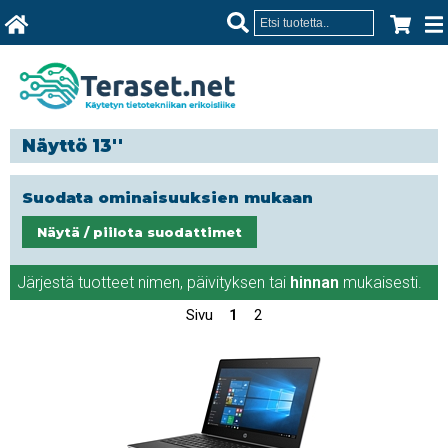
Näyttö 13''
Suodata ominaisuuksien mukaan
Näytä / piilota suodattimet
Järjestä tuotteet
nimen
,
päivityksen
tai
hinnan
mukaisesti.
Sivu
1
2