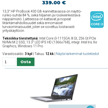
339.00 €
13,3'' HP ProBook 430 G8 -kannettavassa on näyttö-
runko-suhde 84 %, sekä hiljainen ja roiskeenkestävä
näppäimistö. Laitteessa on kattavat ja nopeat
liitäntämahdollisuudet sekä erinomaiset
turvaominaisuudet, joten se soveltuu loistavasti
yrityskäyttöön.
Tekniikka tiivistettynä:
Intel Core i3-1115G4, 8 Gt, 256 Gt PCIe
NVMe M.2 SSD, 13.3'' LED IPS HD (1366x768), integr. Intel Iris Xe
Graphics, Windows 11 Pro
Varastosaldo:
3 kpl
| Takuu:
12 kk
|
Näytä tarkemmat tuotetiedot