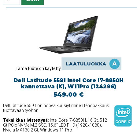
Tämä tuote on käytetty.
Dell Latitude 5591 Intel Core i7-8850H
kannettava (K), W11Pro (124296)
549.00 €
Dell Latitude 5591 on nopea kuusiytiminen tehopakkaus
tuottavaan työhön.
Tekniikka tiivistettynä:
Intel Core i7-8850H, 16 Gt, 512
Gt PCIe NVMe M.2 SSD, 15.6'' LED FHD (1920x1080),
Nvidia MX130 2 Gt, Windows 11 Pro