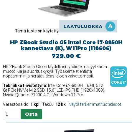
Tämä tuote on käytetty.
HP ZBook Studio G5 Intel Core i7-8850H
kannettava (K), W11Pro (118606)
729.00 €
HP ZBook Studio G5 on täydellinen yhdistelmä tyylikästä
muotoilua ja suorituskykyä. Työskentelet entistä
nopeammin ja herätät ideasi eloon vaivattomasti.
Tekniikka tiivistettynä:
Intel Core i7-8850H, 16 Gt, 512
Gt PCIe NVMe M.2 SSD, 15.6'' LED IPS FHD (1920x1080),
Nvidia Quadro P1000 4 Gt, Windows 11 Pro.
Varastosaldo:
1 kpl
| Takuu:
12 kk
|
Näytä tarkemmat tuotetiedot