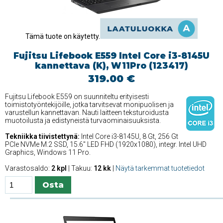
Tämä tuote on käytetty.
Fujitsu Lifebook E559 Intel Core i3-8145U
kannettava (K), W11Pro (123417)
319.00 €
Fujitsu Lifebook E559 on suunniteltu erityisesti
toimistotyöntekijöille, jotka tarvitsevat monipuolisen ja
varustellun kannettavan. Nauti laitteen teksturoidusta
muotoilusta ja edistyneistä turvaominaisuuksista.
Tekniikka tiivistettynä:
Intel Core i3-8145U, 8 Gt, 256 Gt
PCIe NVMe M.2 SSD, 15.6'' LED FHD (1920x1080), integr. Intel UHD
Graphics, Windows 11 Pro.
Varastosaldo:
2 kpl
| Takuu:
12 kk
|
Näytä tarkemmat tuotetiedot