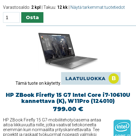
Varastosaldo:
2 kpl
| Takuu:
12 kk
|
Näytä tarkemmat tuotetiedot
Tämä tuote on käytetty.
HP ZBook Firefly 15 G7 Intel Core i7-10610U
kannettava (K), W11Pro (124010)
799.00 €
HP ZBook Firefly 15 G7-mobiilitehotyöasema antaa
aitoa liikkuvuutta niille, jotka vaativat tietokoneelta
enemmän kuin normaalilta yrityskannettavalta. Tee
projektit ja raskaat työkuormat nopeasti valmiiksi