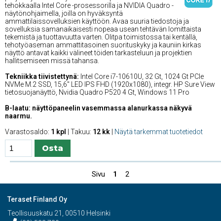
tehokkaalla Intel Core -prosessorilla ja NVIDIA Quadro -
näytönohjaimella, joilla on hyväksyntä
ammattilaissovelluksien käyttöön. Avaa suuria tiedostoja ja
sovelluksia samanaikaisesti nopeaa usean tehtävän lomittaista
tekemistä ja tuottavuutta varten. Olitpa toimistossa tai kentällä,
tehotyöaseman ammattitasoinen suorituskyky ja kauniin kirkas
näyttö antavat kaikki välineet töiden tarkasteluun ja projektien
hallitsemiseen missä tahansa.
Tekniikka tiivistettynä:
Intel Core i7-10610U, 32 Gt, 1024 Gt PCIe
NVMe M.2 SSD, 15,6'' LED IPS FHD (1920x1080), integr. HP Sure View
tietosuojanäyttö, Nvidia Quadro P520 4 Gt, Windows 11 Pro
B-laatu: näyttöpaneelin vasemmassa alanurkassa näkyvä
naarmu.
Varastosaldo:
1 kpl
| Takuu:
12 kk
|
Näytä tarkemmat tuotetiedot
Sivu
1
2
Teraset Finland Oy
Teollisuuskatu 21, 00510 Helsinki