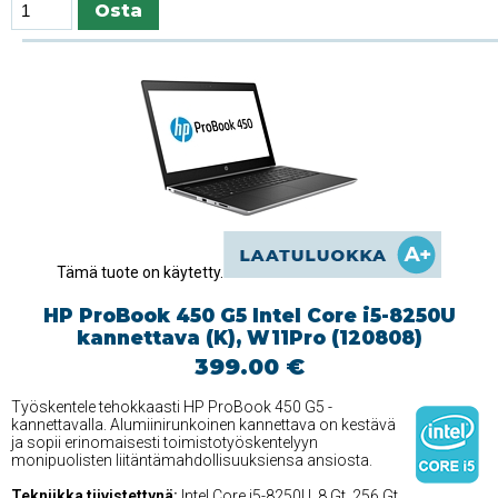
Tämä tuote on käytetty.
HP ProBook 450 G5 Intel Core i5-8250U
kannettava (K), W11Pro (120808)
399.00 €
Työskentele tehokkaasti HP ProBook 450 G5 -
kannettavalla. Alumiinirunkoinen kannettava on kestävä
ja sopii erinomaisesti toimistotyöskentelyyn
monipuolisten liitäntämahdollisuuksiensa ansiosta.
Tekniikka tiivistettynä:
Intel Core i5-8250U, 8 Gt, 256 Gt