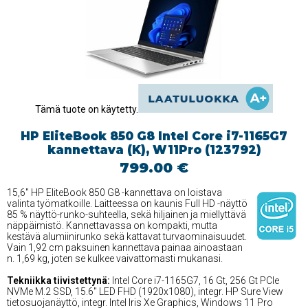
Tämä tuote on käytetty.
HP EliteBook 850 G8 Intel Core i7-1165G7
kannettava (K), W11Pro (123792)
799.00 €
15,6'' HP EliteBook 850 G8 -kannettava on loistava
valinta työmatkoille. Laitteessa on kaunis Full HD -näyttö
85 % näyttö-runko-suhteella, sekä hiljainen ja miellyttävä
näppäimistö. Kannettavassa on kompakti, mutta
kestävä alumiinirunko sekä kattavat turvaominaisuudet.
Vain 1,92 cm paksuinen kannettava painaa ainoastaan
n. 1,69 kg, joten se kulkee vaivattomasti mukanasi.
Tekniikka tiivistettynä:
Intel Core i7-1165G7, 16 Gt, 256 Gt PCIe
NVMe M.2 SSD, 15.6'' LED FHD (1920x1080), integr. HP Sure View
tietosuojanäyttö, integr. Intel Iris Xe Graphics, Windows 11 Pro