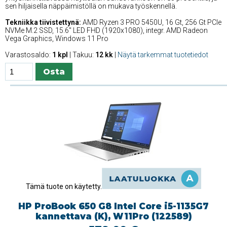
sen hiljaisella näppäimistöllä on mukava työskennellä.
Tekniikka tiivistettynä:
AMD Ryzen 3 PRO 5450U, 16 Gt, 256 Gt PCIe
NVMe M.2 SSD, 15.6'' LED FHD (1920x1080), integr. AMD Radeon
Vega Graphics, Windows 11 Pro
Varastosaldo:
1 kpl
| Takuu:
12 kk
|
Näytä tarkemmat tuotetiedot
Tämä tuote on käytetty.
HP ProBook 650 G8 Intel Core i5-1135G7
kannettava (K), W11Pro (122589)