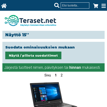
Näyttö 15''
Suodata ominaisuuksien mukaan
Näytä / piilota suodattimet
Järjestä tuotteet
nimen
,
päivityksen
tai
hinnan
mukaisesti.
Sivu
1
2