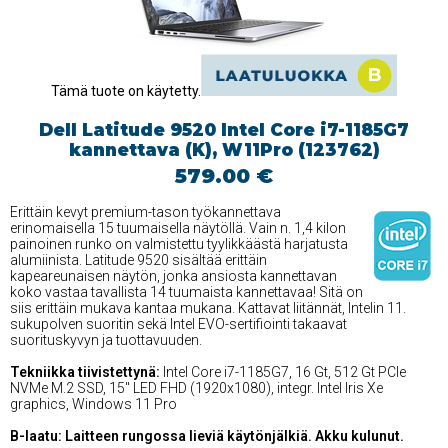
Tämä tuote on käytetty.
Dell Latitude 9520 Intel Core i7-1185G7
kannettava (K), W11Pro (123762)
579.00 €
Erittäin kevyt premium-tason työkannettava
erinomaisella 15 tuumaisella näytöllä. Vain n. 1,4 kilon
painoinen runko on valmistettu tyylikkäästä harjatusta
alumiinista. Latitude 9520 sisältää erittäin
kapeareunaisen näytön, jonka ansiosta kannettavan
koko vastaa tavallista 14 tuumaista kannettavaa! Sitä on
siis erittäin mukava kantaa mukana. Kattavat liitännät, Intelin 11.
sukupolven suoritin sekä Intel EVO-sertifiointi takaavat
suorituskyvyn ja tuottavuuden.
Tekniikka tiivistettynä:
Intel Core i7-1185G7, 16 Gt, 512 Gt PCIe
NVMe M.2 SSD, 15'' LED FHD (1920x1080), integr. Intel Iris Xe
graphics, Windows 11 Pro
B-laatu: Laitteen rungossa lieviä käytönjälkiä. Akku kulunut.