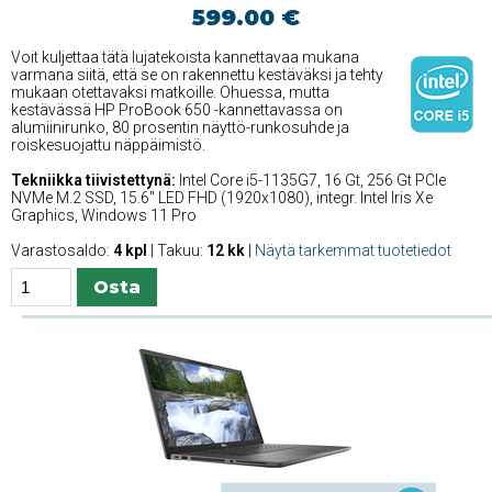
599.00 €
Voit kuljettaa tätä lujatekoista kannettavaa mukana
varmana siitä, että se on rakennettu kestäväksi ja tehty
mukaan otettavaksi matkoille. Ohuessa, mutta
kestävässä HP ProBook 650 -kannettavassa on
alumiinirunko, 80 prosentin näyttö-runkosuhde ja
roiskesuojattu näppäimistö.
Tekniikka tiivistettynä:
Intel Core i5-1135G7, 16 Gt, 256 Gt PCIe
NVMe M.2 SSD, 15.6'' LED FHD (1920x1080), integr. Intel Iris Xe
Graphics, Windows 11 Pro
Varastosaldo:
4 kpl
| Takuu:
12 kk
|
Näytä tarkemmat tuotetiedot