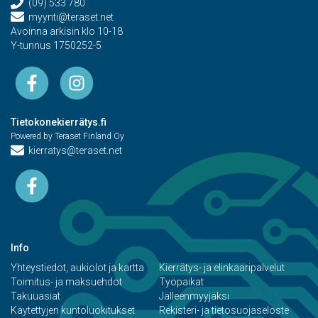
(09) 533 780
myynti@teraset.net
Avoinna arkisin klo 10-18
Y-tunnus 1750252-5
Tietokonekierrätys.fi
Powered by Teraset Finland Oy
kierratys@teraset.net
Info
Yhteystiedot, aukiolot ja kartta
Kierrätys- ja elinkaaripalvelut
Toimitus- ja maksuehdot
Työpaikat
Takuuasiat
Jälleenmyyjäksi
Käytettyjen kuntoluokitukset
Rekisteri- ja tietosuojaseloste