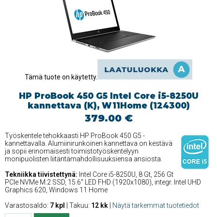
Tämä tuote on käytetty.
HP ProBook 450 G5 Intel Core i5-8250U
kannettava (K), W11Home (124300)
379.00 €
Työskentele tehokkaasti HP ProBook 450 G5 -
kannettavalla. Alumiinirunkoinen kannettava on kestävä
ja sopii erinomaisesti toimistotyöskentelyyn
monipuolisten liitäntämahdollisuuksiensa ansiosta.
Tekniikka tiivistettynä:
Intel Core i5-8250U, 8 Gt, 256 Gt
PCIe NVMe M.2 SSD, 15.6'' LED FHD (1920x1080), integr. Intel UHD
Graphics 620, Windows 11 Home
Varastosaldo:
7 kpl
| Takuu:
12 kk
|
Näytä tarkemmat tuotetiedot