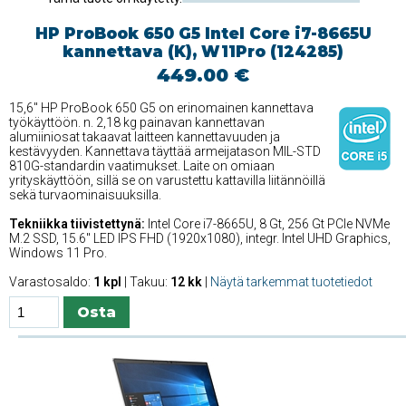
HP ProBook 650 G5 Intel Core i7-8665U
kannettava (K), W11Pro (124285)
449.00 €
15,6'' HP ProBook 650 G5 on erinomainen kannettava
työkäyttöön. n. 2,18 kg painavan kannettavan
alumiiniosat takaavat laitteen kannettavuuden ja
kestävyyden. Kannettava täyttää armeijatason MIL-STD
810G-standardin vaatimukset. Laite on omiaan
yrityskäyttöön, sillä se on varustettu kattavilla liitännöillä
sekä turvaominaisuuksilla.
Tekniikka tiivistettynä:
Intel Core i7-8665U, 8 Gt, 256 Gt PCIe NVMe
M.2 SSD, 15.6'' LED IPS FHD (1920x1080), integr. Intel UHD Graphics,
Windows 11 Pro.
Varastosaldo:
1 kpl
| Takuu:
12 kk
|
Näytä tarkemmat tuotetiedot