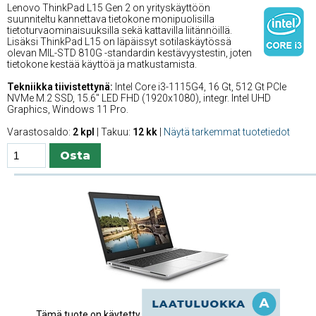
Lenovo ThinkPad L15 Gen 2 on yrityskäyttöön
suunniteltu kannettava tietokone monipuolisilla
tietoturvaominaisuuksilla sekä kattavilla liitännöillä.
Lisäksi ThinkPad L15 on läpäissyt sotilaskäytössä
olevan MIL-STD 810G -standardin kestävyystestin, joten
tietokone kestää käyttöä ja matkustamista.
Tekniikka tiivistettynä:
Intel Core i3-1115G4, 16 Gt, 512 Gt PCIe
NVMe M.2 SSD, 15.6'' LED FHD (1920x1080), integr. Intel UHD
Graphics, Windows 11 Pro.
Varastosaldo:
2 kpl
| Takuu:
12 kk
|
Näytä tarkemmat tuotetiedot
Tämä tuote on käytetty.