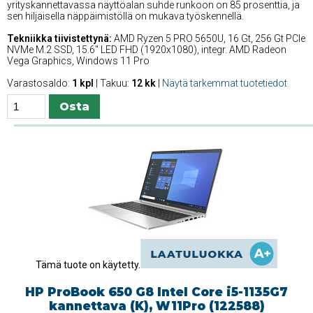
yrityskannettavassa näyttöalan suhde runkoon on 85 prosenttia, ja
sen hiljaisella näppäimistöllä on mukava työskennellä.
Tekniikka tiivistettynä:
AMD Ryzen 5 PRO 5650U, 16 Gt, 256 Gt PCIe
NVMe M.2 SSD, 15.6'' LED FHD (1920x1080), integr. AMD Radeon
Vega Graphics, Windows 11 Pro
Varastosaldo:
1 kpl
| Takuu:
12 kk
|
Näytä tarkemmat tuotetiedot
Tämä tuote on käytetty.
HP ProBook 650 G8 Intel Core i5-1135G7
kannettava (K), W11Pro (122588)