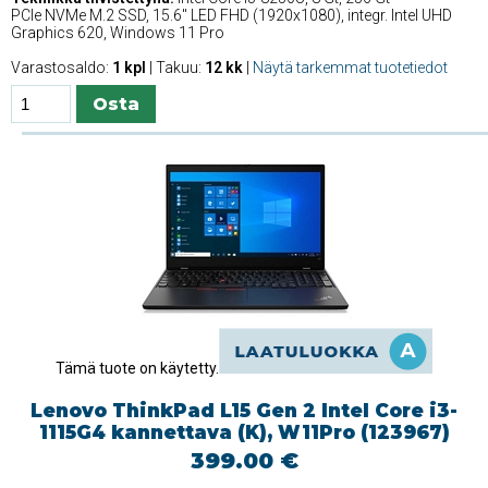
PCIe NVMe M.2 SSD, 15.6'' LED FHD (1920x1080), integr. Intel UHD
Graphics 620, Windows 11 Pro
Varastosaldo:
1 kpl
| Takuu:
12 kk
|
Näytä tarkemmat tuotetiedot
Tämä tuote on käytetty.
Lenovo ThinkPad L15 Gen 2 Intel Core i3-
1115G4 kannettava (K), W11Pro (123967)
399.00 €