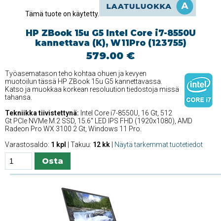
Tämä tuote on käytetty.
HP ZBook 15u G5 Intel Core i7-8550U
kannettava (K), W11Pro (123755)
579.00 €
Työasematason teho kohtaa ohuen ja kevyen
muotoilun tässä HP ZBook 15u G5 kannettavassa.
Katso ja muokkaa korkean resoluution tiedostoja missä
tahansa.
Tekniikka tiivistettynä:
Intel Core i7-8550U, 16 Gt, 512
Gt PCIe NVMe M.2 SSD, 15.6'' LED IPS FHD (1920x1080), AMD
Radeon Pro WX 3100 2 Gt, Windows 11 Pro.
Varastosaldo:
1 kpl
| Takuu:
12 kk
|
Näytä tarkemmat tuotetiedot