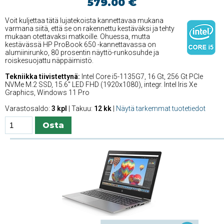
579.00 €
Voit kuljettaa tätä lujatekoista kannettavaa mukana
varmana siitä, että se on rakennettu kestäväksi ja tehty
mukaan otettavaksi matkoille. Ohuessa, mutta
kestävässä HP ProBook 650 -kannettavassa on
alumiinirunko, 80 prosentin näyttö-runkosuhde ja
roiskesuojattu näppäimistö.
Tekniikka tiivistettynä:
Intel Core i5-1135G7, 16 Gt, 256 Gt PCIe
NVMe M.2 SSD, 15.6'' LED FHD (1920x1080), integr. Intel Iris Xe
Graphics, Windows 11 Pro
Varastosaldo:
3 kpl
| Takuu:
12 kk
|
Näytä tarkemmat tuotetiedot