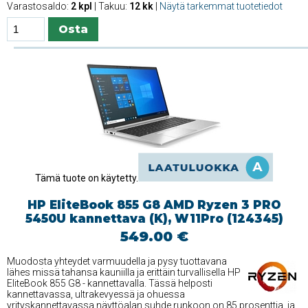
Varastosaldo:
2 kpl
| Takuu:
12 kk
|
Näytä tarkemmat tuotetiedot
Tämä tuote on käytetty.
HP EliteBook 855 G8 AMD Ryzen 3 PRO
5450U kannettava (K), W11Pro (124345)
549.00 €
Muodosta yhteydet varmuudella ja pysy tuottavana
lähes missä tahansa kauniilla ja erittäin turvallisella HP
EliteBook 855 G8 - kannettavalla. Tässä helposti
kannettavassa, ultrakevyessä ja ohuessa
yrityskannettavassa näyttöalan suhde runkoon on 85 prosenttia, ja