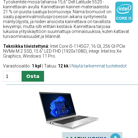
Työskentele missä tahansa 15,6'' Dell Latitude 5520 -
kannettavan avulla. Kannettavan kannen materiaaleista
21 % on puista saatuja biomuoveja. Nämä biomuovit on
saatu paperinvalmistusprosessin aikana syntyneestä
mäntyöljystä, ja niiden ansiosta kannettava on tavallista
kevyempi, mutta silti erittäin kestävä. Kannettava tarjoaa
lukuisia yrityskäyttöön suunnattuja ominaisuuksia, kuten kattavat
turvaominaisuudet ja liitännät.
Tekniikka tiivistettynä:
Intel Core i5-1145G7, 16 Gt, 256 Gt PCIe
NVMe M.2 SSD, 15.6'' LED FHD (1920x1080), integr. Intel Iris Xe
Graphics, Windows 11 Pro.
Varastosaldo:
1 kpl
| Takuu:
12 kk
|
Näytä tarkemmat tuotetiedot