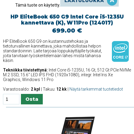
Tämä tuote on käytetty.
HP EliteBook 650 G9 Intel Core i5-1235U
kannettava (K), W11Pro (124017)
699.00 €
HP EliteBook 650 G9 on kustannustehokas ja
tietoturvallinen kannettava, joka mahdollistaa helpon
standardoinnin. Laite tarjoaa loppukäyttäjille työkalut,
joita tarvitaan työskentelemään lähes mistä tahansa
käsin.
Tekniikka tiivistettynä:
Intel Core i5-1235U, 16 Gt, 512 Gt PCIe NVMe
M.2 SSD, 15.6'' LED IPS FHD (1920x1080), integr. Intel Iris Xe
Graphics, Windows 11 Pro
Varastosaldo:
2 kpl
| Takuu:
12 kk
|
Näytä tarkemmat tuotetiedot