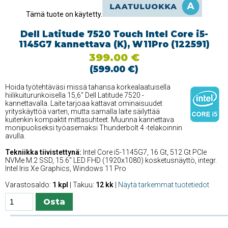
Tämä tuote on käytetty.
Dell Latitude 7520 Touch Intel Core i5-
1145G7 kannettava (K), W11Pro (122591)
399.00 €
(599.00 €)
Hoida työtehtäväsi missä tahansa korkealaatuisella
hiilikuiturunkoisella 15,6'' Dell Latitude 7520 -
kannettavalla. Laite tarjoaa kattavat ominaisuudet
yrityskäyttöä varten, mutta samalla laite säilyttää
kuitenkin kompaktit mittasuhteet. Muunna kannettava
monipuoliseksi työasemaksi Thunderbolt 4 -telakoinnin
avulla.
Tekniikka tiivistettynä:
Intel Core i5-1145G7, 16 Gt, 512 Gt PCIe
NVMe M.2 SSD, 15.6'' LED FHD (1920x1080) kosketusnäyttö, integr.
Intel Iris Xe Graphics, Windows 11 Pro
Varastosaldo:
1 kpl
| Takuu:
12 kk
|
Näytä tarkemmat tuotetiedot