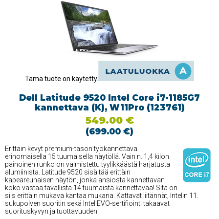
Tämä tuote on käytetty.
Dell Latitude 9520 Intel Core i7-1185G7
kannettava (K), W11Pro (123761)
549.00 €
(699.00 €)
Erittäin kevyt premium-tason työkannettava
erinomaisella 15 tuumaisella näytöllä. Vain n. 1,4 kilon
painoinen runko on valmistettu tyylikkäästä harjatusta
alumiinista. Latitude 9520 sisältää erittäin
kapeareunaisen näytön, jonka ansiosta kannettavan
koko vastaa tavallista 14 tuumaista kannettavaa! Sitä on
siis erittäin mukava kantaa mukana. Kattavat liitännät, Intelin 11.
sukupolven suoritin sekä Intel EVO-sertifiointi takaavat
suorituskyvyn ja tuottavuuden.