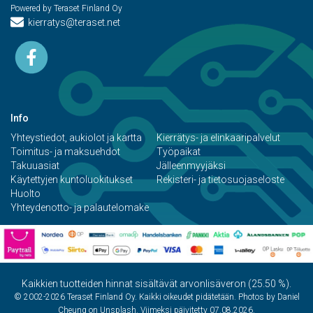
Powered by Teraset Finland Oy
kierratys@teraset.net
Info
Yhteystiedot, aukiolot ja kartta
Kierrätys- ja elinkaaripalvelut
Toimitus- ja maksuehdot
Työpaikat
Takuuasiat
Jälleenmyyjäksi
Käytettyjen kuntoluokitukset
Rekisteri- ja tietosuojaseloste
Huolto
Yhteydenotto- ja palautelomake
Kaikkien tuotteiden hinnat sisältävät arvonlisäveron (25.50 %).
© 2002-2026 Teraset Finland Oy. Kaikki oikeudet pidätetään. Photos by Daniel
Cheung on Unsplash. Viimeksi päivitetty 07.08.2026.