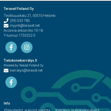
Teraset Finland Oy
Teollisuuskatu 21, 00510 Helsinki
(09) 533 780
myynti@teraset.net
Avoinna arkisin klo 10-18
Y-tunnus 1750252-5
Tietokonekierrätys.fi
Powered by Teraset Finland Oy
kierratys@teraset.net
Info
Yhteystiedot, aukiolot ja kartta
Kierrätys- ja elinkaaripalvelut