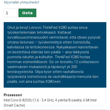
Myymälän yhteystiedot
Ohut ja kevyt Lenovo ThinkPad X280 auttaa sinua
työskentelemään tehokkaasti. Kattavat
turvallisuusominaisuudet varmistavat, että ideasi pysyvät
omana tietonasi – työskentelitpä sitten toimistolla,
kahvilassa tai lentokoneessa. Nykyaikaisen kannettavan
on kestettävä elämää tien päällä – aina läikkyvistä
juomista iskuihin ja kolhuihin. ThinkPad X280 hoitaa
homman esimerkillisesti. Se on testattu 12 sotilastason
vaatimuksen mukaisesti ja läpäissyt yli 200
kestävyystestiä. Olipa kyse sitten rauhallisesta
työpäivästä toimistossa tai vauhdikkaasta menosta tien
päällä, voit aina luottaa X280:een.
Prosessori
Intel Core i5-8250U (1,6 - 3,4 GHz, 4 ydintä/8 säiettä, 6 Mt Intel
Smart Cache)