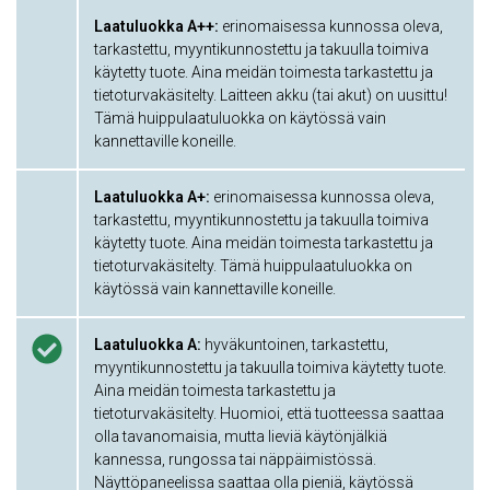
Laatuluokka A++:
erinomaisessa kunnossa oleva,
tarkastettu, myyntikunnostettu ja takuulla toimiva
käytetty tuote. Aina meidän toimesta tarkastettu ja
tietoturvakäsitelty. Laitteen akku (tai akut) on uusittu!
Tämä huippulaatuluokka on käytössä vain
kannettaville koneille.
Laatuluokka A+:
erinomaisessa kunnossa oleva,
tarkastettu, myyntikunnostettu ja takuulla toimiva
käytetty tuote. Aina meidän toimesta tarkastettu ja
tietoturvakäsitelty. Tämä huippulaatuluokka on
käytössä vain kannettaville koneille.
Laatuluokka A:
hyväkuntoinen, tarkastettu,
myyntikunnostettu ja takuulla toimiva käytetty tuote.
Aina meidän toimesta tarkastettu ja
tietoturvakäsitelty. Huomioi, että tuotteessa saattaa
olla tavanomaisia, mutta lieviä käytönjälkiä
kannessa, rungossa tai näppäimistössä.
Näyttöpaneelissa saattaa olla pieniä, käytössä