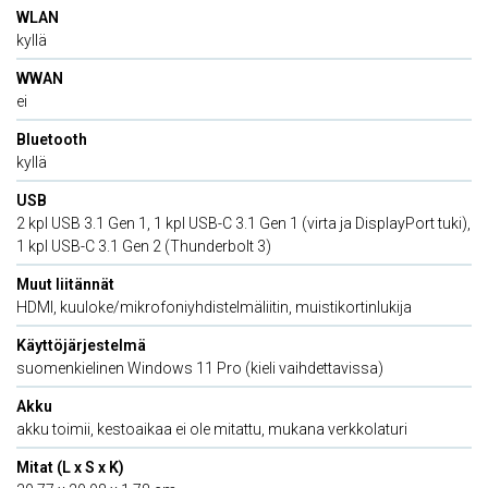
WLAN
kyllä
WWAN
ei
Bluetooth
kyllä
USB
2 kpl USB 3.1 Gen 1, 1 kpl USB-C 3.1 Gen 1 (virta ja DisplayPort tuki),
1 kpl USB-C 3.1 Gen 2 (Thunderbolt 3)
Muut liitännät
HDMI, kuuloke/mikrofoniyhdistelmäliitin, muistikortinlukija
Käyttöjärjestelmä
suomenkielinen Windows 11 Pro (kieli vaihdettavissa)
Akku
akku toimii, kestoaikaa ei ole mitattu, mukana verkkolaturi
Mitat (L x S x K)