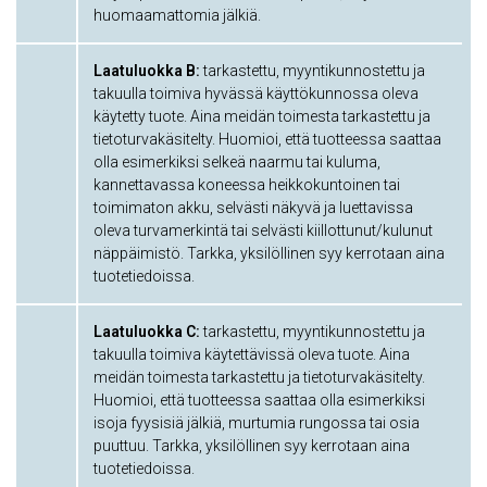
huomaamattomia jälkiä.
Laatuluokka B:
tarkastettu, myyntikunnostettu ja
takuulla toimiva hyvässä käyttökunnossa oleva
käytetty tuote. Aina meidän toimesta tarkastettu ja
tietoturvakäsitelty. Huomioi, että tuotteessa saattaa
olla esimerkiksi selkeä naarmu tai kuluma,
kannettavassa koneessa heikkokuntoinen tai
toimimaton akku, selvästi näkyvä ja luettavissa
oleva turvamerkintä tai selvästi kiillottunut/kulunut
näppäimistö. Tarkka, yksilöllinen syy kerrotaan aina
tuotetiedoissa.
Laatuluokka C:
tarkastettu, myyntikunnostettu ja
takuulla toimiva käytettävissä oleva tuote. Aina
meidän toimesta tarkastettu ja tietoturvakäsitelty.
Huomioi, että tuotteessa saattaa olla esimerkiksi
isoja fyysisiä jälkiä, murtumia rungossa tai osia
puuttuu. Tarkka, yksilöllinen syy kerrotaan aina
tuotetiedoissa.