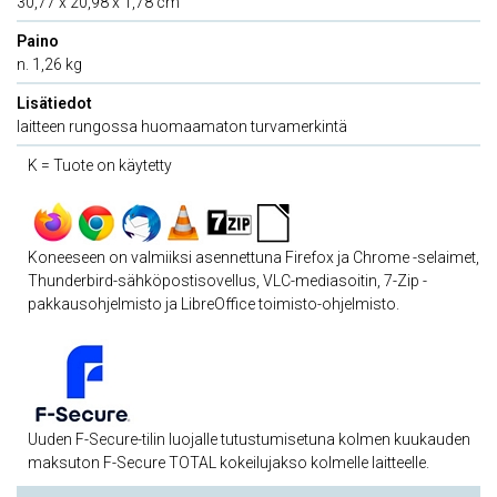
30,77 x 20,98 x 1,78 cm
Paino
n. 1,26 kg
Lisätiedot
laitteen rungossa huomaamaton turvamerkintä
K = Tuote on käytetty
Koneeseen on valmiiksi asennettuna Firefox ja Chrome -selaimet,
Thunderbird-sähköpostisovellus, VLC-mediasoitin, 7-Zip -
pakkausohjelmisto ja LibreOffice toimisto-ohjelmisto.
Uuden F-Secure-tilin luojalle tutustumisetuna kolmen kuukauden
maksuton F-Secure TOTAL kokeilujakso kolmelle laitteelle.