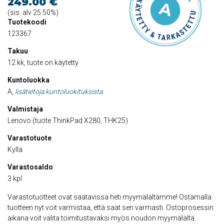
249.00 €
(sis. alv 25.50%)
Tuotekoodi
123367
Takuu
12 kk, tuote on käytetty
Kuntoluokka
A,
lisätietoja kuntoluokituksista
Valmistaja
Lenovo (tuote ThinkPad X280, THK25)
Varastotuote
Kyllä
Varastosaldo
3 kpl
Varastotuotteet ovat saatavissa heti myymälältämme! Ostamalla
tuotteen nyt voit varmistaa, että saat sen varmasti. Ostoprosessin
aikana voit valita toimitustavaksi myös noudon myymälältä.