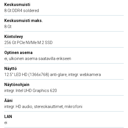
Keskusmuisti
8 Gt DDR4 soldered
Keskusmuisti maks.
8 Gt
Kiintolevy
256 Gt PCIe NVMe M.2 SSD
Optinen asema
ei, ulkoinen asema saatavilla erikseen
Näyttö
12.5'' LED HD (1366x768) anti-glare, integr. webkamera
Näytönohjain
integr. Intel UHD Graphics 620
Ääni
integr. HD audio, stereokaiuttimet, mikrofoni
LAN
ei